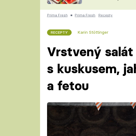
nepotřebujete troubu
ZDENĚK
ČESKO NA TALÍŘI
POHLREICH
Prima Fresh
■
Prima Fresh
Recepty
KAROLÍNA,
JAROSLAV SAPÍK
DOMÁCÍ
Karin Stöttinger
RECEPTY
KUCHAŘKA
KAROLÍNA
KAMBERSKÁ
Vrstvený salát
s kuskusem, j
a fetou