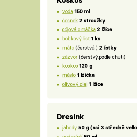
Kuskus
voda
150 ml
česnek
2 stroužky
sójová omáčka
2 lžíce
bobkový list
1 ks
máta
(čerstvá )
2 lístky
zázvor
(čerstvý,podle chuti)
kuskus
120 g
máslo
1 lžička
olivový olej
1 lžíce
Dresink
jahody
50 g (asi 3 středně velk
podmáslí
50 ml