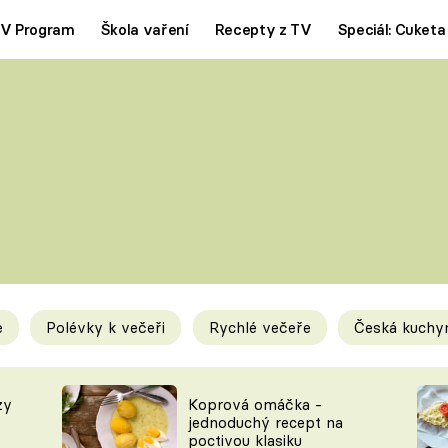
V Program
Škola vaření
Recepty z TV
Speciál: Cuketa
Polévky
Saláty
ČESKÁ KLASIKA
TĚSTOVIN
SILNÉ VÝVARY
SLADKÉ
KRÉMOVÉ
BEZMASÁ J
e
Polévky k večeři
Rychlé večeře
Česká kuchy
y
Tipy a triky
Novink
zy
Koprová omáčka -
jednoduchý recept na
poctivou klasiku
KAM ZA JÍDLEM
BLOG