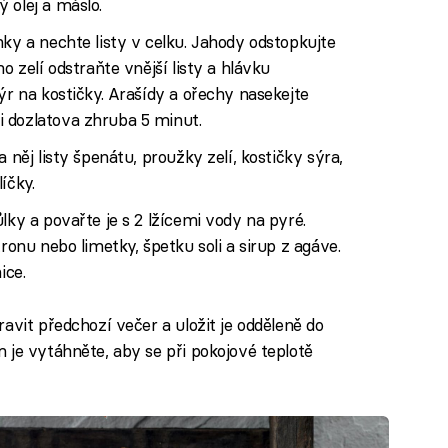
 olej a máslo.
nky a nechte listy v celku. Jahody odstopkujte
o zelí odstraňte vnější listy a hlávku
ýr na kostičky. Arašídy a ořechy nasekejte
 dozlatova zhruba 5 minut.
 něj listy špenátu, proužky zelí, kostičky sýra,
íčky.
lky a povařte je s 2 lžícemi vody na pyré.
tronu nebo limetky, špetku soli a sirup z agáve.
ice.
ravit předchozí večer a uložit je odděleně do
 je vytáhněte, aby se při pokojové teplotě