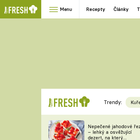
Menu
Recepty
Články
T
Oblíbené
Přílohy
recepty
HRANOLKY
HOUBY
KNEDLÍKY
DÝNĚ
KAŠE
RYCHLOVKY
Trendy:
Kuř
Populární
Videorecept
Nepečené jahodové ře
– lehký a osvěžující
kuchaři
dezert, na který
TEĎ VAŘÍ ŠÉF!