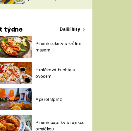
TORKY
ESH
t týdne
Další hity
Plněné cukety s krůtím
masem
Hrníčková buchta s
ovocem
Aperol Spritz
Plněné papriky s rajskou
omáčkou