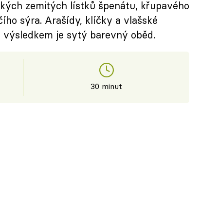
hkých zemitých lístků špenátu, křupavého
ího sýra. Arašídy, klíčky a vlašské
a výsledkem je sytý barevný oběd.
30 minut