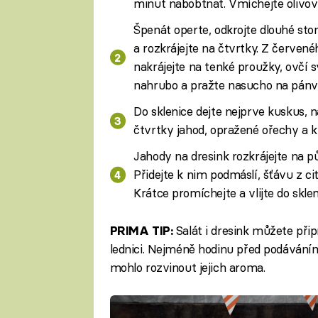
minut nabobtnat. Vmíchejte olivový
Špenát operte, odkrojte dlouhé sto
a rozkrájejte na čtvrtky. Z červenéh
nakrájejte na tenké proužky, ovčí s
nahrubo a pražte nasucho na pánvi
Do sklenice dejte nejprve kuskus, na
čtvrtky jahod, opražené ořechy a kl
Jahody na dresink rozkrájejte na pů
Přidejte k nim podmáslí, šťávu z ci
Krátce promíchejte a vlijte do sklen
Salát i dresink můžete přip
PRIMA TIP:
lednici. Nejméně hodinu před podáváním
mohlo rozvinout jejich aroma.