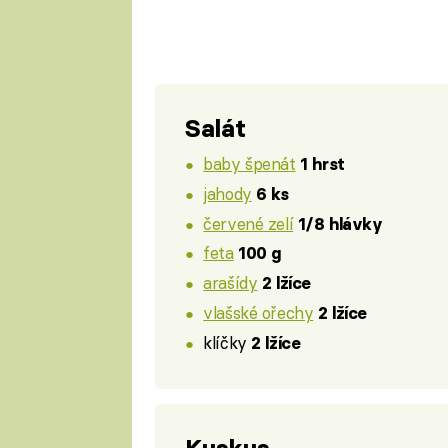
Salát
baby špenát
1 hrst
jahody
6 ks
červené zelí
1/8 hlávky
feta
100 g
arašídy
2 lžíce
vlašské ořechy
2 lžíce
klíčky
2 lžíce