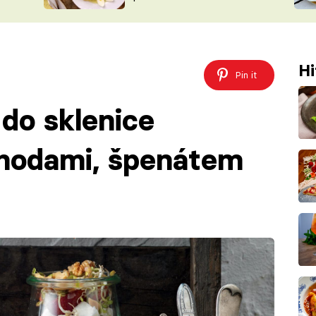
ŠÉFREDAK
VYCHYTÁVKY
SOUTĚŽ FR
NA NÁKUPECH
ČASOPIS
Hi
Pin it
 do sklenice
ahodami, špenátem