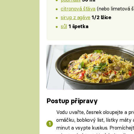
citronová šťáva
(nebo limetová 
sirup z agáve
1/2 lžíce
sůl
1 špetka
Postup přípravy
Vodu uvařte, česnek oloupejte a pro
omáčku, bobkový list, lístky máty 
minut a vsypte kuskus. Promíchejt