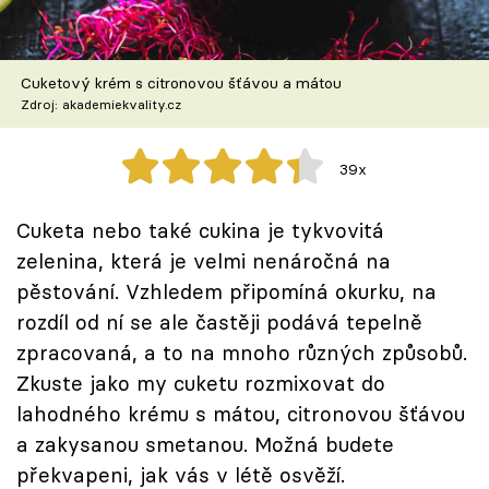
Škola vaření
Recepty z TV
Cuketový krém s citronovou šťávou a mátou
Zdroj: akademiekvality.cz
Speciál: Cuketa
39x
Těhotnej kuchař
Cuketa nebo také cukina je tykvovitá
Sledujte prima+
zelenina, která je velmi nenáročná na
pěstování. Vzhledem připomíná okurku, na
Přihlášení
rozdíl od ní se ale častěji podává tepelně
zpracovaná, a to na mnoho různých způsobů.
Zkuste jako my cuketu rozmixovat do
Sledujte nás
lahodného krému s mátou, citronovou šťávou
a zakysanou smetanou. Možná budete
překvapeni, jak vás v létě osvěží.