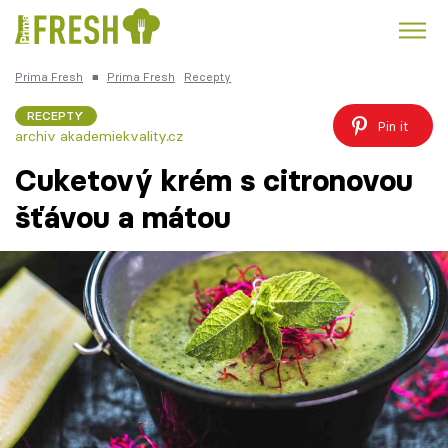
Prima Fresh
■
Prima Fresh
Recepty
Kuře
Polévky k večeři
Rychlé večeře
Trendy:
RECEPTY
Pin it
archiv akademiekvality.cz
Česká kuchyně
Čokoláda
Cuketový krém s citronovou
šťávou a mátou
Témata
Recepty
Články
TV Program