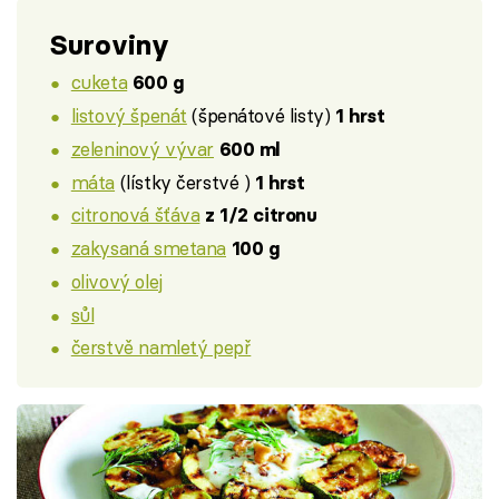
Suroviny
cuketa
600 g
listový špenát
(špenátové listy)
1 hrst
zeleninový vývar
600 ml
máta
(lístky čerstvé )
1 hrst
citronová šťáva
z 1/2 citronu
zakysaná smetana
100 g
olivový olej
sůl
čerstvě namletý pepř