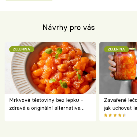
Návrhy pro vás
ZELENINA
ZELENINA
Mrkvové těstoviny bez lepku –
Zavařené lečo
zdravá a originální alternativa
jak uchovat l
klasiky