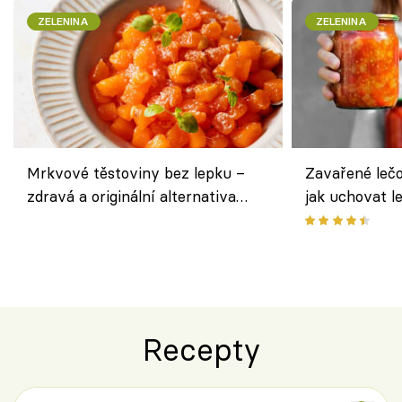
ZELENINA
ZELENINA
Mrkvové těstoviny bez lepku –
Zavařené lečo
zdravá a originální alternativa
jak uchovat l
klasiky
Recepty