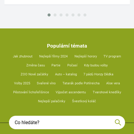
Populární témata
Jak zhubnout
Nejlepší filmy 2024
Nejlepší horory
TV program
Změna času
Partie
Počasí
Kdy budou volby
ZOO Nové začátky
Auto – katalog
7 pádů Honzy Dědka
Volby 2025
Svařené víno
Tatarák podle Pohlreicha
Aloe vera
Pěstování lichořeřišnice
Výpočet ascendentu
Tvarohové knedlíky
Nejlepší palačinky
Švestkový koláč