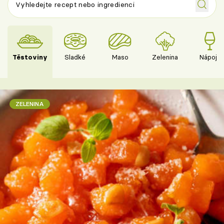
Těstoviny
Sladké
Maso
Zelenina
Nápoje
ZELENINA