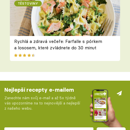
TĚSTOVINY
Rychlá a zdravá večeře: Farfalle s pórkem
a lososem, které zvládnete do 30 minut
Nejlepší recepty e-mailem
Zanechte nám svůj e-mail a až 5x týdně
vás upozorníme na to nejnovější a nejlepší
z našeho webu.