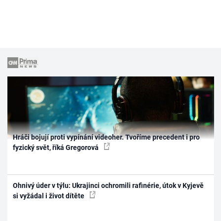
Hráči bojují proti vypínání videoher. Tvoříme precedent i pro
fyzický svět, říká Gregorová
Ohnivý úder v týlu: Ukrajinci ochromili rafinérie, útok v Kyjevě
si vyžádal i život dítěte