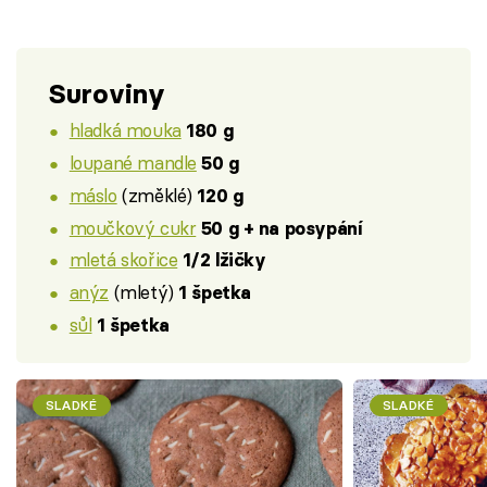
Suroviny
hladká mouka
180 g
loupané mandle
50 g
máslo
(změklé)
120 g
moučkový cukr
50 g + na posypání
mletá skořice
1/2 lžičky
anýz
(mletý)
1 špetka
sůl
1 špetka
SLADKÉ
SLADKÉ