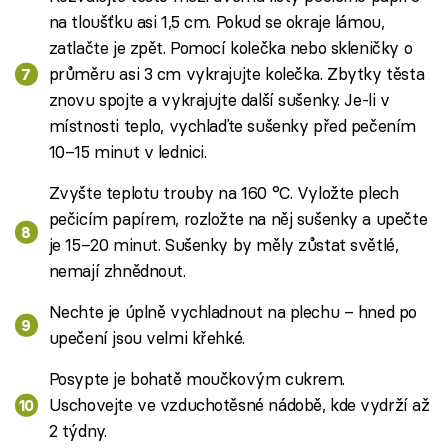
na tloušťku asi 1,5 cm. Pokud se okraje lámou,
zatlačte je zpět. Pomocí kolečka nebo skleničky o
průměru asi 3 cm vykrajujte kolečka. Zbytky těsta
znovu spojte a vykrajujte další sušenky. Je-li v
místnosti teplo, vychlaďte sušenky před pečením
10–15 minut v lednici.
Zvyšte teplotu trouby na 160 °C. Vyložte plech
pečicím papírem, rozložte na něj sušenky a upečte
je 15–20 minut. Sušenky by měly zůstat světlé,
nemají zhnědnout.
Nechte je úplně vychladnout na plechu – hned po
upečení jsou velmi křehké.
Posypte je bohatě moučkovým cukrem.
Uschovejte ve vzduchotěsné nádobě, kde vydrží až
2 týdny.