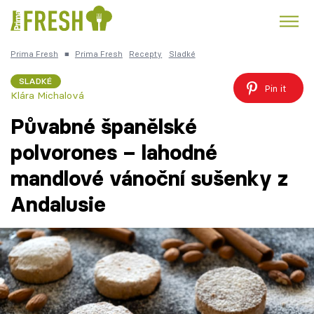
Prima Fresh
■
Prima Fresh
Recepty
Sladké
Kuře
Polévky k večeři
Rychlé večeře
Trendy:
SLADKÉ
Pin it
Klára Michalová
Česká kuchyně
Čokoláda
Půvabné španělské
polvorones – lahodné
mandlové vánoční sušenky z
Témata
Andalusie
Recepty
Články
TV Program