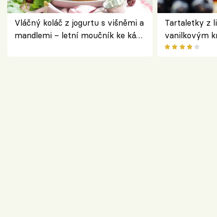
Vláčný koláč z jogurtu s višněmi a
Tartaletky z l
mandlemi – letní moučník ke kávě
vanilkovým k
i na oslavu
ovocem podle