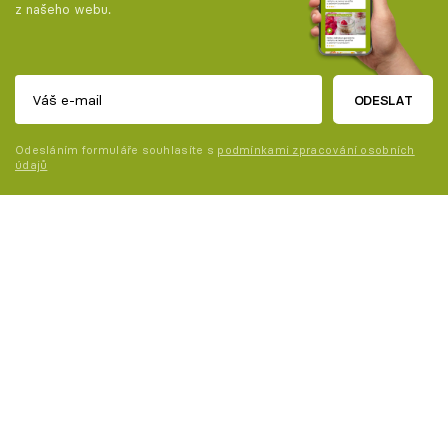
z našeho webu.
ODESLAT
Odesláním formuláře souhlasíte s
podmínkami zpracování osobních
údajů