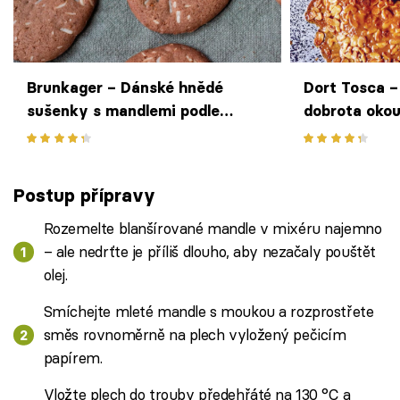
Brunkager – Dánské hnědé
Dort Tosca –
sušenky s mandlemi podle
dobrota okou
Kristiny Lund
mandlí a kar
Postup přípravy
Rozemelte blanšírované mandle v mixéru najemno
– ale nedrťte je příliš dlouho, aby nezačaly pouštět
olej.
Smíchejte mleté mandle s moukou a rozprostřete
směs rovnoměrně na plech vyložený pečicím
papírem.
Vložte plech do trouby předehřáté na 130 °C a