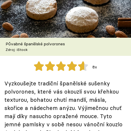
Škola vaření
Recepty z TV
Speciál: Cuketa
Půvabné španělské polvorones
Těhotnej kuchař
Zdroj: iStock
Sledujte prima+
8x
Přihlášení
Vyzkoušejte tradiční španělské sušenky
polvorones, které vás okouzlí svou křehkou
texturou, bohatou chutí mandlí, másla,
Sledujte nás
skořice a nádechem anýzu. Výjimečnou chuť
mají díky nasucho opražené mouce. Tyto
jemné pamlsky v sobě nesou vánoční kouzlo