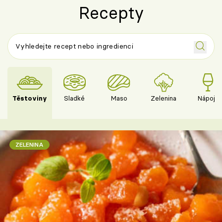
Recepty
Těstoviny
Sladké
Maso
Zelenina
Nápoje
ZELENINA