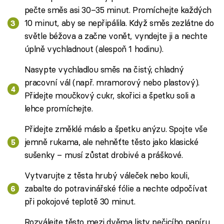
pečte směs asi 30–35 minut. Promíchejte každých
10 minut, aby se nepřipálila. Když směs zezlátne do
světle béžova a začne vonět, vyndejte ji a nechte
úplně vychladnout (alespoň 1 hodinu).
Nasypte vychladlou směs na čistý, chladný
pracovní vál (např. mramorový nebo plastový).
Přidejte moučkový cukr, skořici a špetku soli a
lehce promíchejte.
Přidejte změklé máslo a špetku anýzu. Spojte vše
jemně rukama, ale nehněťte těsto jako klasické
sušenky – musí zůstat drobivé a práškové.
Vytvarujte z těsta hrubý váleček nebo kouli,
zabalte do potravinářské fólie a nechte odpočívat
při pokojové teplotě 30 minut.
Rozválejte těsto mezi dvěma listy pečicího papíru