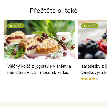
Přečtěte si také
SLADKÉ
SLADKÉ
Vláčný koláč z jogurtu s višněmi a
Tartaletky z l
mandlemi – letní moučník ke kávě
vanilkovým k
i na oslavu
ovocem podle