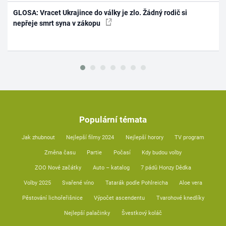
GLOSA: Vracet Ukrajince do války je zlo. Žádný rodič si
nepřeje smrt syna v zákopu
Populární témata
Jak zhubnout
Nejlepší filmy 2024
Nejlepší horory
TV program
Změna času
Partie
Počasí
Kdy budou volby
ZOO Nové začátky
Auto – katalog
7 pádů Honzy Dědka
Volby 2025
Svařené víno
Tatarák podle Pohlreicha
Aloe vera
Pěstování lichořeřišnice
Výpočet ascendentu
Tvarohové knedlíky
Nejlepší palačinky
Švestkový koláč