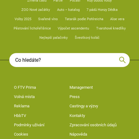
Změna času
Partie
Počasí
Kdy budou volby
ZOO Nové začátky
Auto – katalog
7 pádů Honzy Dědka
Volby 2025
Svařené víno
Tatarák podle Pohlreicha
Aloe vera
Pěstování lichořeřišnice
Výpočet ascendentu
Tvarohové knedlíky
Nejlepší palačinky
Švestkový koláč
O FTV Prima
Management
Volná místa
Press
Reklama
Castingy a výzvy
HbbTV
Kontakty
Podmínky užívání
Zpracování osobních údajů
Cookies
Nápověda