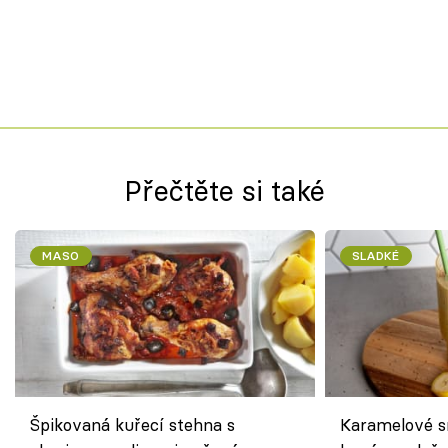
Přečtěte si také
MASO
SLADKÉ
Špikovaná kuřecí stehna s
Karamelové s