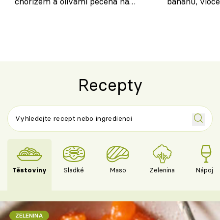
chorizem a olivami pečená na
banánu, vloče
letní zelenině – šťavnaté maso s
snídaně do sk
výraznou chutí inspirovanou
Španělskem
Recepty
Těstoviny
Sladké
Maso
Zelenina
Nápoje
ZELENINA