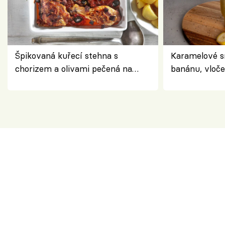
Špikovaná kuřecí stehna s
Karamelové s
chorizem a olivami pečená na
banánu, vloče
letní zelenině – šťavnaté maso s
snídaně do sk
výraznou chutí inspirovanou
Španělskem