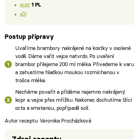
ocet
1 PL
sůl
Postup přípravy
Uvaříme brambory nakrájené na kostky v osolené
vodě. Dáme vařit vejce natvrdo. Po uvaření
brambor přilejeme 200 ml mléka. Přivedeme k varu
a zahustíme hladkou moukou rozmíchanou v
trošce mléka.
Necháme povařit a přidáme najemno nakrájený
kopr a vejce přes mřížku. Nakonec dochutíme lžící
octa a smetanou, popřípadě solí.
Autor receptu: Veronika Procházková