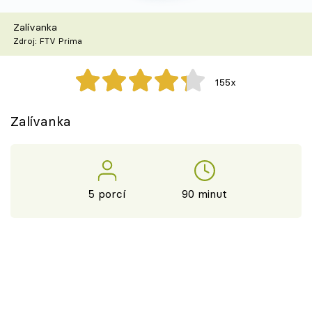
Škola vaření
Zalívanka
Zdroj: FTV Prima
Recepty z TV
Speciál: Cuketa
155x
Těhotnej kuchař
Zalívanka
Sledujte prima+
Přihlášení
5 porcí
90 minut
Sledujte nás