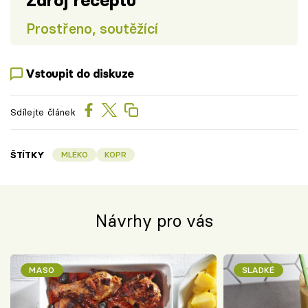
Zdroj receptu
Prostřeno, soutěžící
Vstoupit do diskuze
Sdílejte článek
ŠTÍTKY
MLÉKO
KOPR
Návrhy pro vás
MASO
SLADKÉ