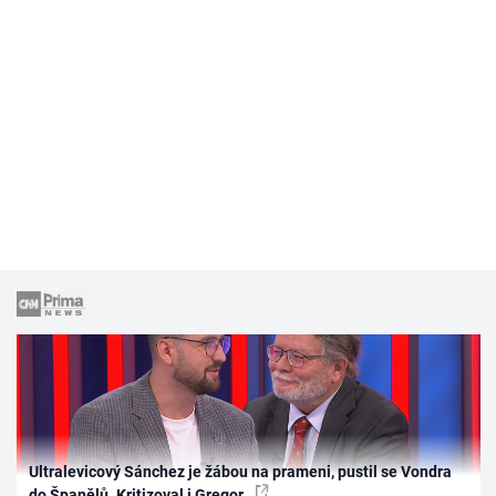
Ultralevicový Sánchez je žábou na prameni, pustil se Vondra
do Španělů. Kritizoval i Gregor