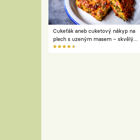
Cukeťák aneb cuketový nákyp na
plech s uzeným masem – skvělý
způsob, jak zpracovat přerostlé
cukety