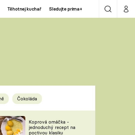
Těhotnej kuchař
Sledujte prima+
Vyhledávání
Můj p
Prima+
Y
CNN Prima NEWS
Prima ZOOM
ÍDLA
Prima LIVING
Prima Ženy
ně
Čokoláda
Prima LAJK
y
Koprová omáčka -
jednoduchý recept na
Sledujte nás
poctivou klasiku