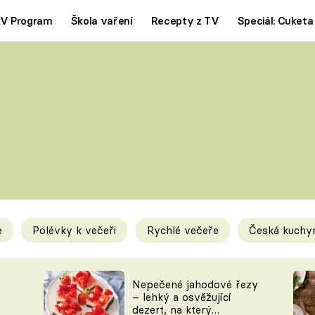
V Program
Škola vaření
Recepty z TV
Speciál: Cuketa
Polévky
Saláty
ČESKÁ KLASIKA
TĚSTOVIN
SILNÉ VÝVARY
SLADKÉ
KRÉMOVÉ
BEZMASÁ J
e
Polévky k večeři
Rychlé večeře
Česká kuchy
y
Tipy a triky
Novink
Nepečené jahodové řezy
– lehký a osvěžující
dezert, na který
KAM ZA JÍDLEM
BLOG