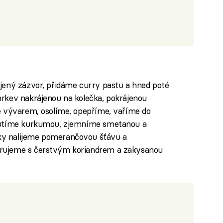
ený zázvor, přidáme curry pastu a hned poté
kev nakrájenou na kolečka, pokrájenou
ývarem, osolíme, opepříme, vaříme do
ochutíme kurkumou, zjemníme smetanou a
y nalijeme pomerančovou šťávu a
́rujeme s čerstvým koriandrem a zakysanou