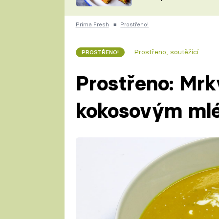
skvělý způsob, jak
ZDENĚK
zpracovat přerostlé
ČESKO NA TALÍŘI
cukety
POHLREICH
Prima Fresh
■
Prostřeno!
KAROLÍNA,
JAROSLAV SAPÍK
DOMÁCÍ
Prostřeno, soutěžící
PROSTŘENO!
KUCHAŘKA
KAROLÍNA
KAMBERSKÁ
Prostřeno: Mrkv
kokosovým mle