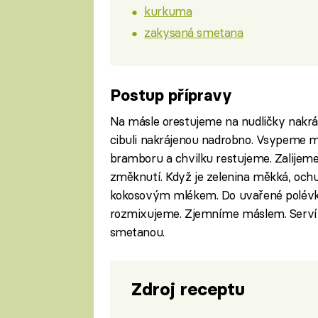
kurkuma
zakysaná smetana
Postup přípravy
Na másle orestujeme na nudličky nakráj
cibuli nakrájenou nadrobno. Vsypeme mr
bramboru a chvilku restujeme. Zalijeme v
změknutí. Když je zelenina měkká, 
kokosovým mlékem. Do uvařené polévk
rozmixujeme. Zjemníme máslem. Servi
smetanou.
Zdroj receptu