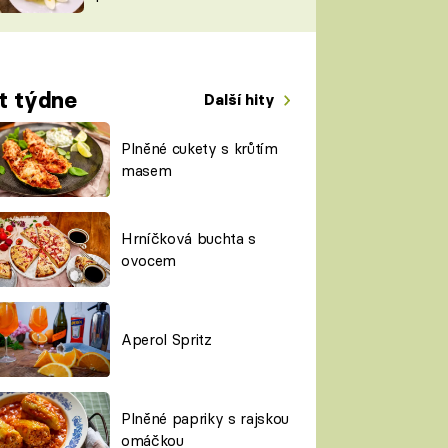
TORKY
ESH
t týdne
Další hity
Plněné cukety s krůtím
masem
Hrníčková buchta s
ovocem
Aperol Spritz
Plněné papriky s rajskou
omáčkou