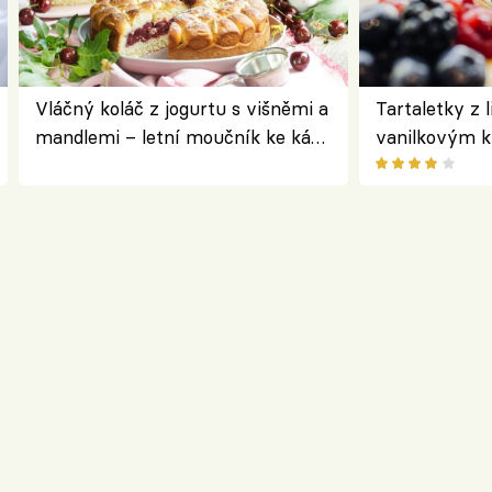
Vláčný koláč z jogurtu s višněmi a
Tartaletky z 
mandlemi – letní moučník ke kávě
vanilkovým 
i na oslavu
ovocem podle