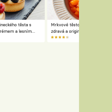
lineckého těsta s
Mrkvové těstoviny bez lepku –
krémem a lesním
zdravá a originální alternativa
 Bread Society
klasiky