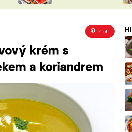
nepotřebujete troubu
ŠÉFREDAK
VYCHYTÁVKY
SOUTĚŽ FR
NA NÁKUPECH
ČASOPIS
Hi
Pin it
ový krém s
́kem a koriandrem