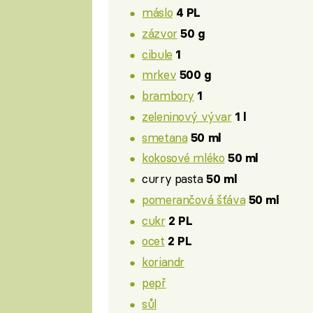
máslo
4 PL
zázvor
50 g
cibule
1
mrkev
500 g
brambory
1
zeleninový vývar
1 l
smetana
50 ml
kokosové mléko
50 ml
curry pasta
50 ml
pomerančová šťáva
50 ml
cukr
2 PL
ocet
2 PL
koriandr
pepř
sůl