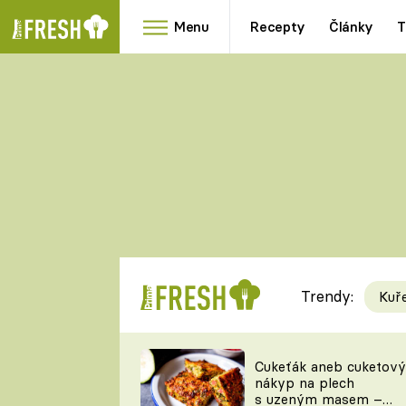
Menu
Recepty
Články
T
Oblíbené
Přílohy
recepty
HRANOLKY
HOUBY
KNEDLÍKY
DÝNĚ
KAŠE
RYCHLOVKY
Trendy:
Kuř
Populární
Videorecept
Cukeťák aneb cuketový
nákyp na plech
kuchaři
s uzeným masem –
TEĎ VAŘÍ ŠÉF!