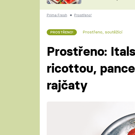
nepotřebujete troubu
ZDENĚK
ČESKO NA TALÍŘI
POHLREICH
Prima Fresh
■
Prostřeno!
KAROLÍNA,
JAROSLAV SAPÍK
DOMÁCÍ
Prostřeno, soutěžící
PROSTŘENO!
KUCHAŘKA
KAROLÍNA
KAMBERSKÁ
Prostřeno: Ital
ricottou, panc
rajčaty