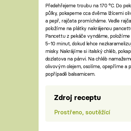
Předehřejeme troubu na 170 °C. Do pek
půlky, pokapeme cca dvěma lžícemi oliv
a pepř, rajčata promícháme. Vedle rajč
položíme na plátky nakrájenou pancett
Pancettu z pekáče vyndáme, položíme n
5–10 minut, dokud lehce nezkaramelizuj
misky. Nakrájíme si italský chléb, po
dozlatova na pánvi. Na chléb namažem
olivovým olejem, osolíme, opepříme a 
popřípadě balsamicem.
Zdroj receptu
Prostřeno, soutěžící