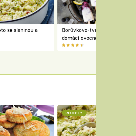
to se slaninou a
Borůvkovo-tvarohové nanuky 
domácí ovocná zmrzlina na dř
RECEPTY