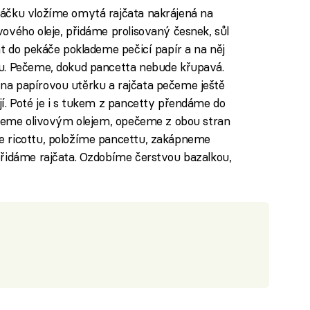
áčku vložíme omytá rajčata nakrájená na
ového oleje, přidáme prolisovaný česnek, sůl
at do pekáče poklademe pečicí papír a na něj
u. Pečeme, dokud pancetta nebude křupavá.
a papírovou utěrku a rajčata pečeme ještě
í. Poté je i s tukem z pancetty přendáme do
kapeme olivovým olejem, opečeme z obou stran
e ricottu, položíme pancettu, zakápneme
přidáme rajčata. Ozdobíme čerstvou bazalkou,