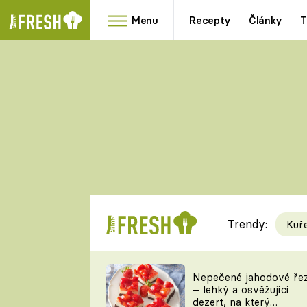
Menu
Recepty
Články
T
Oblíbené
Přílohy
recepty
HRANOLKY
HOUBY
KNEDLÍKY
DÝNĚ
KAŠE
RYCHLOVKY
Trendy:
Kuř
Populární
Videorecept
Nepečené jahodové ře
– lehký a osvěžující
kuchaři
dezert, na který
TEĎ VAŘÍ ŠÉF!