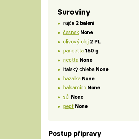
Suroviny
rajče
2 balení
česnek
None
olivový olej
2 PL
pancetta
150 g
ricotta
None
italský chleba
None
bazalka
None
balsamico
None
sůl
None
pepř
None
Postup přípravy