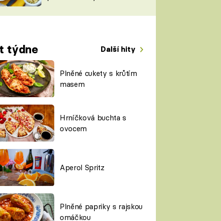
TORKY
ESH
t týdne
Další hity
Plněné cukety s krůtím
masem
Hrníčková buchta s
ovocem
Aperol Spritz
Plněné papriky s rajskou
omáčkou