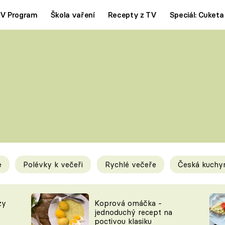
V Program
Škola vaření
Recepty z TV
Speciál: Cuketa
Polévky
Saláty
ČESKÁ KLASIKA
TĚSTOVIN
SILNÉ VÝVARY
SLADKÉ
KRÉMOVÉ
BEZMASÁ J
e
Polévky k večeři
Rychlé večeře
Česká kuchy
y
Tipy a triky
Novink
zy
Koprová omáčka -
jednoduchý recept na
poctivou klasiku
KAM ZA JÍDLEM
BLOG