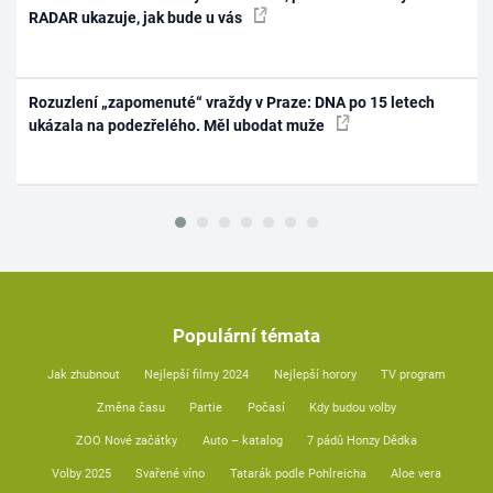
RADAR ukazuje, jak bude u vás
Rozuzlení „zapomenuté“ vraždy v Praze: DNA po 15 letech
ukázala na podezřelého. Měl ubodat muže
Populární témata
Jak zhubnout
Nejlepší filmy 2024
Nejlepší horory
TV program
Změna času
Partie
Počasí
Kdy budou volby
ZOO Nové začátky
Auto – katalog
7 pádů Honzy Dědka
Volby 2025
Svařené víno
Tatarák podle Pohlreicha
Aloe vera