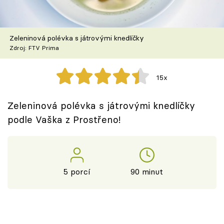
Škola vaření
Recepty z TV
Zeleninová polévka s játrovými knedlíčky
Zdroj: FTV Prima
Speciál: Cuketa
15x
Těhotnej kuchař
Zeleninová polévka s játrovými knedlíčky
Sledujte prima+
podle Vaška z Prostřeno!
Přihlášení
5 porcí
90 minut
Sledujte nás