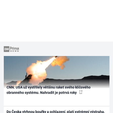
CNN: USA už vystřílely většinu raket svého klíčového
obranného systému. Nahradit je potrvá roky
Do Česka vtrhnou bouřky a ochlazení, platí extrémní výstraha.