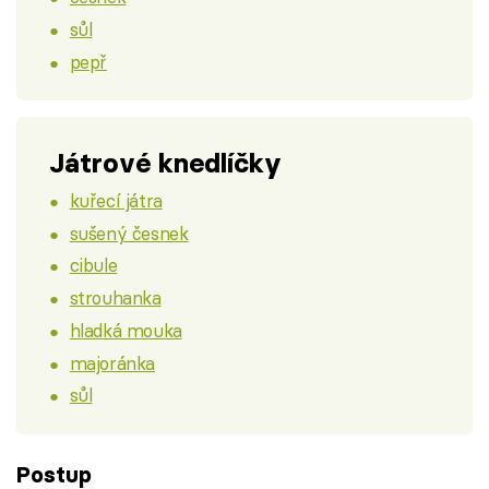
sůl
pepř
Játrové knedlíčky
kuřecí játra
sušený česnek
cibule
strouhanka
hladká mouka
majoránka
sůl
Postup