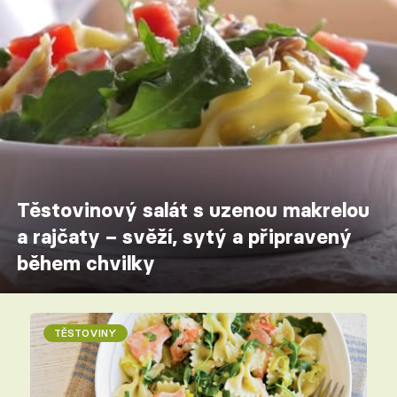
Těstovinový salát s uzenou makrelou
a rajčaty – svěží, sytý a připravený
během chvilky
TĚSTOVINY