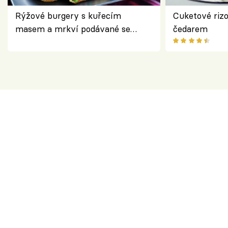
Rýžové burgery s kuřecím
Cuketové rizo
masem a mrkví podávané se
čedarem
salátem – lehká a chutná večeře