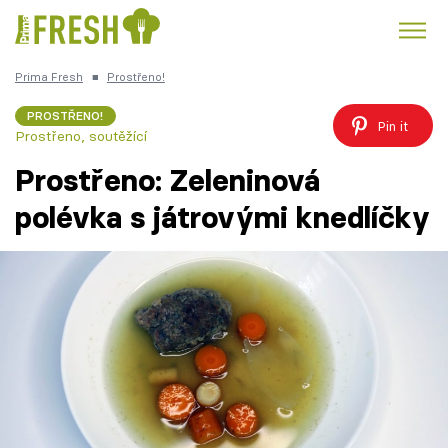
Prima Fresh
■
Prostřeno!
Kuře
Polévky k večeři
Rychlé večeře
Trendy:
PROSTŘENO!
Pin it
Prostřeno, soutěžící
Česká kuchyně
Čokoláda
Prostřeno: Zeleninová
polévka s játrovými knedlíčky
Témata
Recepty
Články
TV Program