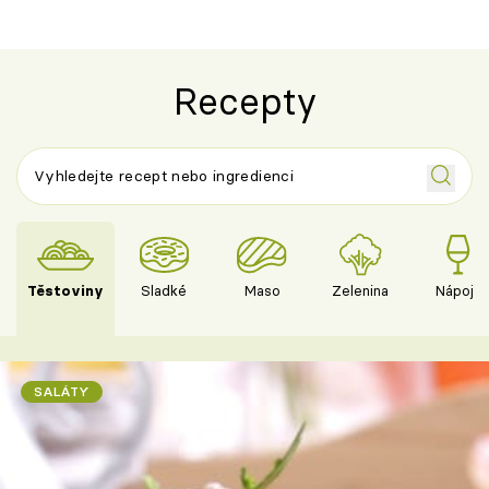
Recepty
Těstoviny
Sladké
Maso
Zelenina
Nápoje
SALÁTY