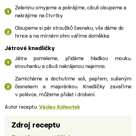
Zeleninu omyjeme a pokrájíme, cibuli oloupeme a
nakrájíme na čtvrtky.
Oloupeme si pár stroužků česneku, vše dáme do
hrnce a na mírném ohni vaříme doměkka.
Játrové knedlíčky
Játra pomeleme, přidáme hladkou mouku,
strouhanku a cibuli nakrájenou najemno.
Zamícháme a dochutíme soli, pepřem, sušeným
česnekem a majoránkou. Knedlíčky zavaříme
v polévce, můžeme přidat i drobení.
Autor receptu:
Václav Kohoutek
Zdroj receptu