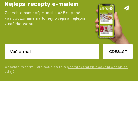
Nejlepší recepty e-mailem
Zanechte nám svůj e-mail a až 5x týdně
vás upozorníme na to nejnovější a nejlepší
z našeho webu.
ODESLAT
Odesláním formuláře souhlasíte s
podmínkami zpracování osobních
údajů