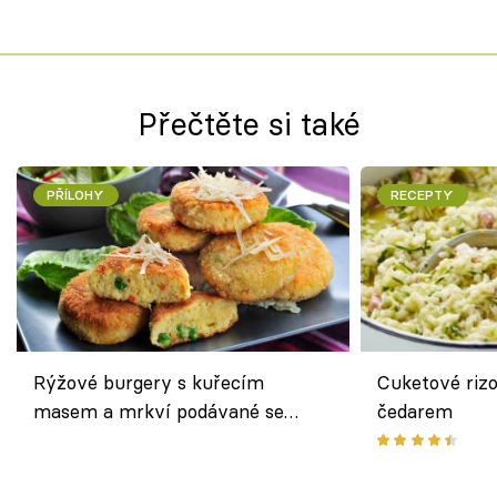
Přečtěte si také
PŘÍLOHY
RECEPTY
Rýžové burgery s kuřecím
Cuketové rizo
masem a mrkví podávané se
čedarem
salátem – lehká a chutná večeře