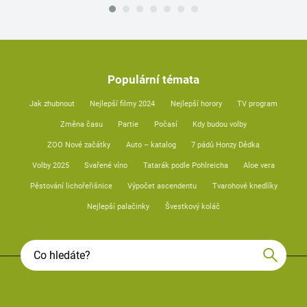
Populární témata
Jak zhubnout
Nejlepší filmy 2024
Nejlepší horory
TV program
Změna času
Partie
Počasí
Kdy budou volby
ZOO Nové začátky
Auto – katalog
7 pádů Honzy Dědka
Volby 2025
Svařené víno
Tatarák podle Pohlreicha
Aloe vera
Pěstování lichořeřišnice
Výpočet ascendentu
Tvarohové knedlíky
Nejlepší palačinky
Švestkový koláč