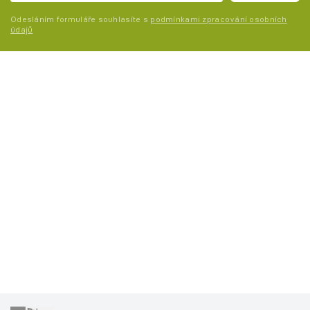
Odesláním formuláře souhlasíte s
podmínkami zpracování osobních
údajů