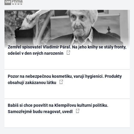
Zemřel spisovatel Vladimír Páral. Na jeho knihy se stály fronty,
odešel v den svých narozenin
Pozor na nebezpečnou kosmetiku, varují hygienici. Produkty
obsahují zakázanou látku
Babiš si chce posvítit na Klempířovu kulturní politiku.
Samozřejmě budu reagovat, uvedl