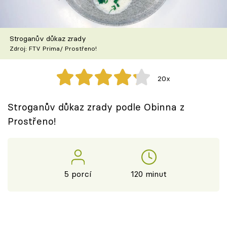
Škola vaření
Recepty z TV
Stroganův důkaz zrady
Zdroj: FTV Prima/ Prostřeno!
Speciál: Cuketa
20x
Těhotnej kuchař
Stroganův důkaz zrady podle Obinna z
Sledujte prima+
Prostřeno!
Přihlášení
5 porcí
120 minut
Sledujte nás