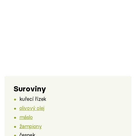
Suroviny
kuřecí řízek
olivový olej
máslo
žampiony
česnek