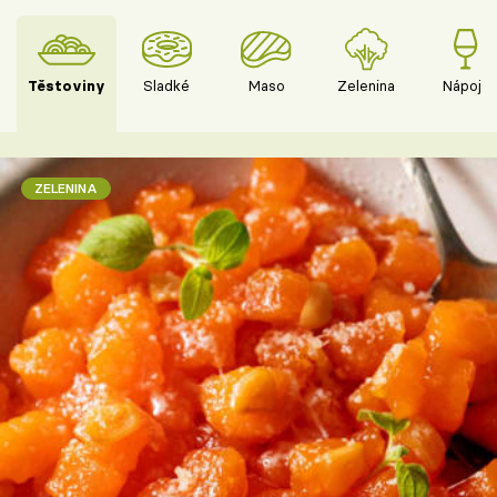
Těstoviny
Sladké
Maso
Zelenina
Nápoje
ZELENINA