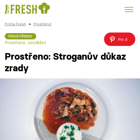
Prima Fresh
■
Prostřeno!
Kuře
Polévky k večeři
Rychlé večeře
Trendy:
PROSTŘENO!
Pin it
Prostřeno, soutěžící
Česká kuchyně
Čokoláda
Prostřeno: Stroganův důkaz
zrady
Témata
Recepty
Články
TV Program