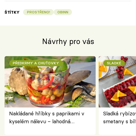
ŠTÍTKY
PROSTŘENO!
OBINN
Návrhy pro vás
PŘEDKRMY A CHUŤOVKY
SLADKÉ
Nakládané hříbky s paprikami v
Sladká rybízo
kyselém nálevu – lahodná
smetany s bí
chuťovka do spíže
osvěžující de