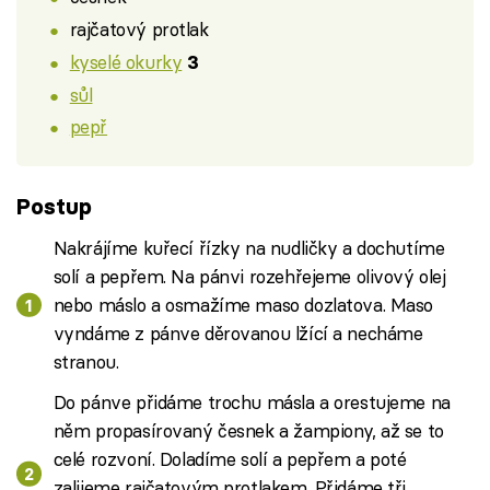
rajčatový protlak
kyselé okurky
3
sůl
pepř
Postup
Nakrájíme kuřecí řízky na nudličky a dochutíme
solí a pepřem. Na pánvi rozehřejeme olivový olej
nebo máslo a osmažíme maso dozlatova. Maso
vyndáme z pánve děrovanou lžící a necháme
stranou.
Do pánve přidáme trochu másla a orestujeme na
něm propasírovaný česnek a žampiony, až se to
celé rozvoní. Doladíme solí a pepřem a poté
zalijeme rajčatovým protlakem. Přidáme tři