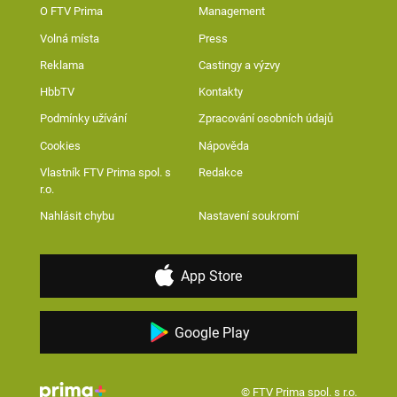
O FTV Prima
Management
Volná místa
Press
Reklama
Castingy a výzvy
HbbTV
Kontakty
Podmínky užívání
Zpracování osobních údajů
Cookies
Nápověda
Vlastník FTV Prima spol. s
Redakce
r.o.
Nahlásit chybu
Nastavení soukromí
App Store
Google Play
© FTV Prima spol. s r.o.