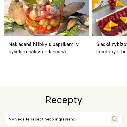
Nakládané hříbky s paprikami v
Sladká rybízo
kyselém nálevu – lahodná
smetany s bí
chuťovka do spíže
osvěžující de
Recepty