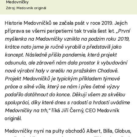
Medovníčky
Zdroj: Medovník originál
Historie Medovníčků se začala psát v roce 2019. Jejich
příprava se všemi peripetiemi tak trvala šest let.
„První
myšlenka na Medovníčky vznikla na podzim roku 2019,
krátce nato jsme je ručně vyrobili a představili jako
koncept. Následně přišla pandemie, která projekt
odsunula, ale zároveň nám dala prostor k vybudování
nové výrobní haly v areálu na pražském Chodově.
Projekt Medovníčků je typickým příkladem týmové
práce a silné vůle, který se nám i přes četné výzvy
podařilo dotáhnout do konce. Děkuji všem za skvělou
spolupráci, díky které dnes s radostí a hrdostí uvádíme
Medovníčky na trh,“
říká Jiří Černý, CEO Medovník
originál.
Medovníčky nyní na pulty obchodů Albert, Billa, Globus,