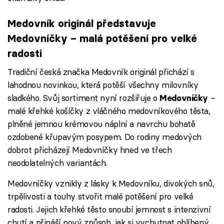
Medovník originál představuje
Medovníčky – malá potěšení pro velké
radosti
Tradiční česká značka Medovník originál přichází s
lahodnou novinkou, která potěší všechny milovníky
sladkého. Svůj sortiment nyní rozšiřuje o
–
Medovníčky
malé křehké košíčky z vláčného medovníkového těsta,
plněné jemnou krémovou náplní a navrchu bohatě
ozdobené křupavým posypem. Do rodiny medových
dobrot přicházejí Medovníčky hned ve třech
neodolatelných variantách.
Medovníčky vznikly z lásky k Medovníku, divokých snů,
trpělivosti a touhy stvořit malé potěšení pro velké
radosti. Jejich křehké těsto snoubí jemnost s intenzivní
chutí a přináší nový způsob, jak si vychutnat oblíbený