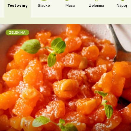
Těstoviny
Sladké
Maso
Zelenina
Nápoje
ZELENINA