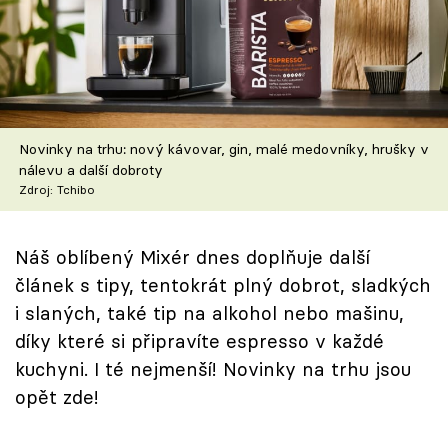
Škola vaření
Recepty z TV
Speciál: Cuketa
Novinky na trhu: nový kávovar, gin, malé medovníky, hrušky v
Těhotnej kuchař
nálevu a další dobroty
Zdroj: Tchibo
Sledujte prima+
Náš oblíbený Mixér dnes doplňuje další
Přihlášení
článek s tipy, tentokrát plný dobrot, sladkých
i slaných, také tip na alkohol nebo mašinu,
díky které si připravíte espresso v každé
Sledujte nás
kuchyni. I té nejmenší! Novinky na trhu jsou
opět zde!