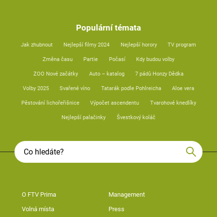
Populární témata
Jak zhubnout
Nejlepší filmy 2024
Nejlepší horory
TV program
Změna času
Partie
Počasí
Kdy budou volby
ZOO Nové začátky
Auto – katalog
7 pádů Honzy Dědka
Volby 2025
Svařené víno
Tatarák podle Pohlreicha
Aloe vera
Pěstování lichořeřišnice
Výpočet ascendentu
Tvarohové knedlíky
Nejlepší palačinky
Švestkový koláč
O FTV Prima
Management
Volná místa
Press