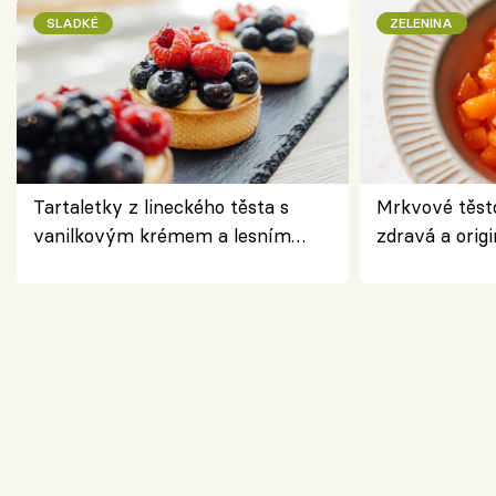
SLADKÉ
ZELENINA
Tartaletky z lineckého těsta s
Mrkvové těst
vanilkovým krémem a lesním
zdravá a origi
ovocem podle Bread Society
klasiky