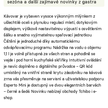
sezóna a další zajímavé novinky z gastra
Kávovar je vybaven vysoce výkonným mlýnkem z
ušlechtilé oceli s plynulou regulací mletí, dotykovým
displejem, výškově nastavitelnou výpustí s osvětlením
šálku a snadno vyjímatelnou spařovací jednotkou.
Čištění je jednoduché díky automatickému
odvápňovacímu programu. Nádržka na vodu o objemu
1,1 l je volně přístupná ze všech stran a pohodlně se
vejde i pod horní kuchyňské skříňky. Intuitivní ovládání
je navíc doplněno o digitálního průvodce – QR kód
umístěný na vnitřní straně krytu zásobníku na kávová
zrna vás přesměruje na servisní a uživatelskou podporu.
Esperto Mini je dostupný ve dvou elegantních barvách
– černé a šedé. Novinku nabízejí obchody Tchibo i e-
shop.