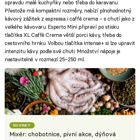
opravdu malé kuchyňky nebo třeba do karavanu.
Přestože má kompaktní rozměry, nabízí plnohodnotný
kávový zážitek z espressa i caffè crema – s chutí jako z
velkého kávovaru. Esperto Mini připraví po stisku
tlačítka XL Caffè Crema větší porci kávy, třeba do
cestovního hrnku. Volbou tlačítka Intense+ si lze upravit
intenzitu kávy podle své chuti. Množství nápoje je
nastavitelné v rozmezí 25–250 ml.
NOVINKY
Mixér: chobotnice, pivní akce, dýňová