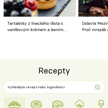
Tartaletky z lineckého těsta s
Oslavte Mezin
vanilkovým krémem a lesním
Proč mrazák n
ovocem podle Bread Society
horku vsadit 
Recepty