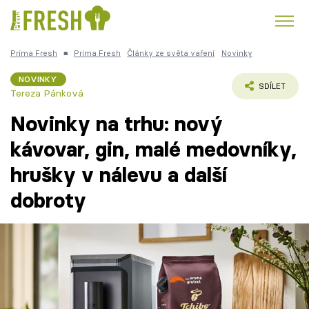
Prima Fresh
■
Prima Fresh
Články ze světa vaření
Novinky
Kuře
Polévky k večeři
Rychlé večeře
Trendy:
NOVINKY
SDÍLET
Tereza Pánková
Česká kuchyně
Čokoláda
Novinky na trhu: nový
kávovar, gin, malé medovníky,
hrušky v nálevu a další
Témata
dobroty
Recepty
Články
TV Program