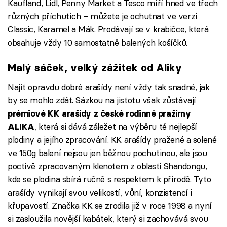
Kaufland, Lidl, Penny Market a Tesco míří hned ve třech
různých příchutích – můžete je ochutnat ve verzi
Classic, Karamel a Mák. Prodávají se v krabičce, která
obsahuje vždy 10 samostatně balených košíčků.
Malý sáček, velký zážitek od Aliky
Najít opravdu dobré arašídy není vždy tak snadné, jak
by se mohlo zdát. Sázkou na jistotu však zůstávají
prémiové KK arašídy z české rodinné pražírny
, která si dává záležet na výběru té nejlepší
ALIKA
plodiny a jejího zpracování. KK arašídy pražené a solené
ve 150g balení nejsou jen běžnou pochutinou, ale jsou
poctivě zpracovaným klenotem z oblasti Shandongu,
kde se plodina sbírá ručně s respektem k přírodě. Tyto
arašídy vynikají svou velikostí, vůní, konzistencí i
křupavostí. Značka KK se zrodila již v roce 1998 a nyní
si zasloužila novější kabátek, který si zachovává svou