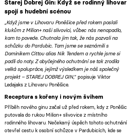
Starej Dobrej Gin: Když se rodinný lihovar
spojí s hudební scénou
„Když jsme v Lihovaru Poněšice před rokem poslali
klukům z Milion+ naši slivovici, vůbec nás nenapadlo,
kam to povede. Chutnala jim tak, že nás pozvali na
schůzku do Pardubic. Tam jsme se seznámili s
Dominikem Cittou alias Nik Tendem a rychle jsme si
padli do noty. Z obyčejného ochutnání se tak zrodila
velká spolupráce, jejímž výsledkem je náš společný
projekt – STAREJ DOBREJ GIN,
“ popisuje Viktor
Ledajaks z Lihovaru Poněšice.
Receptura s kořeny i novým švihem
Příběh nového ginu začal už před rokem, kdy z Poněšic
putovala do rukou Milion+ slivovice z místního
rodinného lihovaru. Nečekaný úspěch tohoto ochutnání
otevřel cestu k osobní schůzce v Pardubicích, kde se