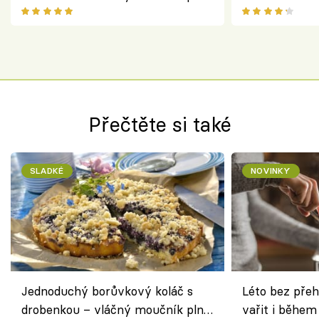
ovoce
salátem – leh
Přečtěte si také
SLADKÉ
NOVINKY
Jednoduchý borůvkový koláč s
Léto bez přeh
drobenkou – vláčný moučník plný
vařit i během