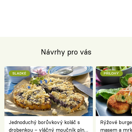
Návrhy pro vás
SLADKÉ
PŘÍLOHY
Jednoduchý borůvkový koláč s
Rýžové burge
drobenkou – vláčný moučník plný
masem a mrk