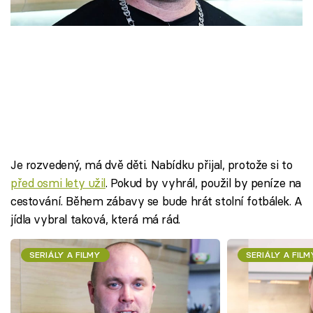
Škola vaření
Recepty z TV
Speciál: Cuketa
Těhotnej kuchař
Sledujte prima+
Je rozvedený, má dvě děti. Nabídku přijal, protože si to
před osmi lety užil
. Pokud by vyhrál, použil by peníze na
Přihlášení
cestování. Během zábavy se bude hrát stolní fotbálek. A
jídla vybral taková, která má rád.
Sledujte nás
SERIÁLY A FILMY
SERIÁLY A FILM