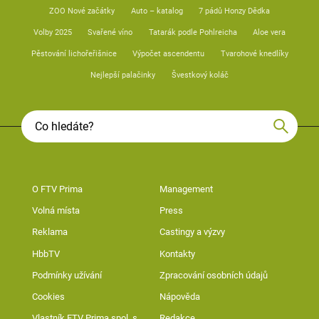
ZOO Nové začátky
Auto – katalog
7 pádů Honzy Dědka
Volby 2025
Svařené víno
Tatarák podle Pohlreicha
Aloe vera
Pěstování lichořeřišnice
Výpočet ascendentu
Tvarohové knedlíky
Nejlepší palačinky
Švestkový koláč
O FTV Prima
Management
Volná místa
Press
Reklama
Castingy a výzvy
HbbTV
Kontakty
Podmínky užívání
Zpracování osobních údajů
Cookies
Nápověda
Vlastník FTV Prima spol. s
Redakce