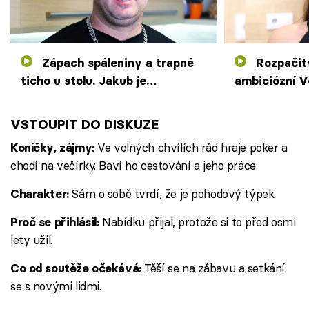
Zápach spáleniny a trapné
Rozpačitý večer u
ticho u stolu. Jakub je
ambiciózní V
nešťastný ze zkažené večeře
podmínky jak
se
VSTOUPIT DO DISKUZE
Ve volných chvílích rád hraje poker a
Koníčky, zájmy:
chodí na večírky. Baví ho cestování a jeho práce.
Sám o sobě tvrdí, že je pohodový týpek.
Charakter:
Nabídku přijal, protože si to před osmi
Proč se přihlásil:
lety užil.
Těší se na zábavu a setkání
Co od soutěže očekává:
se s novými lidmi.