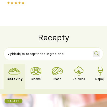
ovoce
Recepty
Těstoviny
Sladké
Maso
Zelenina
Nápoje
SALÁTY