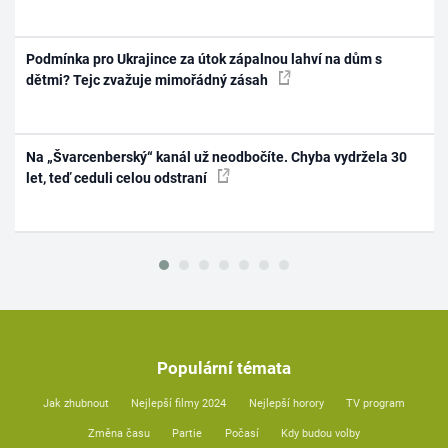
Podmínka pro Ukrajince za útok zápalnou lahví na dům s
dětmi? Tejc zvažuje mimořádný zásah
Na „Švarcenberský“ kanál už neodbočíte. Chyba vydržela 30
let, teď ceduli celou odstraní
Populární témata
Jak zhubnout
Nejlepší filmy 2024
Nejlepší horory
TV program
Změna času
Partie
Počasí
Kdy budou volby