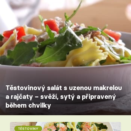
Těstovinový salát s uzenou makrelou
a rajčaty – svěží, sytý a připravený
během chvilky
TĚSTOVINY