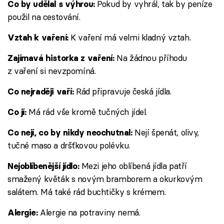
Pokud by vyhrál, tak by peníze
Co by udělal s výhrou:
použil na cestování.
K vaření má velmi kladný vztah.
Vztah k vaření:
Na žádnou příhodu
Zajímavá historka z vaření:
z vaření si nevzpomíná.
Rád připravuje česká jídla.
Co nejraději vaří:
Má rád vše kromě tučných jídel.
Co jí:
Nejí špenát, olivy,
Co nejí, co by nikdy neochutnal:
tučné maso a dršťkovou polévku.
Mezi jeho oblíbená jídla patří
Nejoblíbenější jídlo:
smažený květák s novým bramborem a okurkovým
salátem. Má také rád buchtičky s krémem.
Alergie na potraviny nemá.
Alergie: