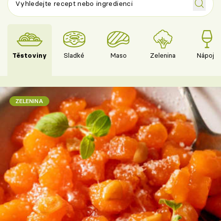
Těstoviny
Sladké
Maso
Zelenina
Nápoje
ZELENINA