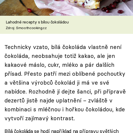
Škola vaření
Recepty z TV
Lahodné recepty s bílou čokoládou
Zdroj: Smoothcooking.cz
Speciál: Cuketa
Technicky vzato, bílá čokoláda vlastně není
Těhotnej kuchař
čokoláda, neobsahuje totiž kakao, ale jen
Sledujte prima+
kakaové máslo, cukr, mléko a pár dalších
přísad. Přesto patří mezi oblíbené pochoutky
Přihlášení
a většina výrobců čokolád ji má ve své
nabídce. Rozhodně jí dejte šanci, při přípravě
dezertů jistě najde uplatnění – zvláště v
Sledujte nás
kombinaci s mléčnou i hořkou čokoládou, kde
vytvoří zajímavý kontrast.
Bílá čokoláda se hodí například na přípravu světlých