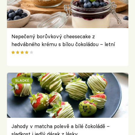
Nepečený borůvkový cheesecake z
hedvábného krému s bílou čokoládou – letní
dezert do skleničky
SLADKÉ
Jahody v matcha polevě a bílé čokoládě –
sladkost i jedlý dárek z lásky