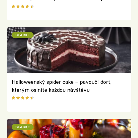
ovocem a oříšky podle Přemka Forejta
SLADKÉ
Halloweenský spider cake – pavoučí dort,
kterým oslníte každou návštěvu
SLADKÉ