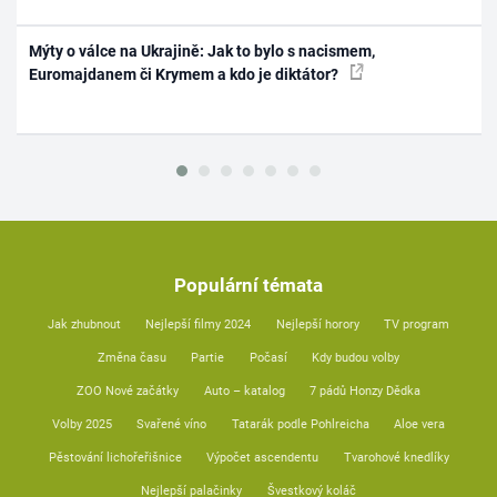
Mýty o válce na Ukrajině: Jak to bylo s nacismem,
Euromajdanem či Krymem a kdo je diktátor?
Populární témata
Jak zhubnout
Nejlepší filmy 2024
Nejlepší horory
TV program
Změna času
Partie
Počasí
Kdy budou volby
ZOO Nové začátky
Auto – katalog
7 pádů Honzy Dědka
Volby 2025
Svařené víno
Tatarák podle Pohlreicha
Aloe vera
Pěstování lichořeřišnice
Výpočet ascendentu
Tvarohové knedlíky
Nejlepší palačinky
Švestkový koláč