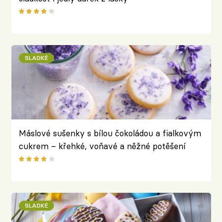
SLADKÉ
Máslové sušenky s bílou čokoládou a fialkovým
cukrem – křehké, voňavé a něžné potěšení
SLADKÉ