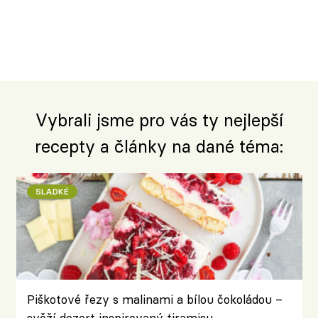
Vybrali jsme pro vás ty nejlepší
recepty a články na dané téma:
SLADKÉ
Piškotové řezy s malinami a bílou čokoládou –
svěží dezert inspirovaný tiramisu