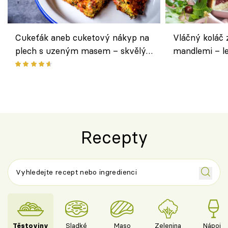
Cukeťák aneb cuketový nákyp na
Vláčný koláč 
plech s uzeným masem – skvělý
mandlemi – l
způsob, jak zpracovat přerostlé
i na oslavu
cukety
Recepty
Těstoviny
Sladké
Maso
Zelenina
Nápoje