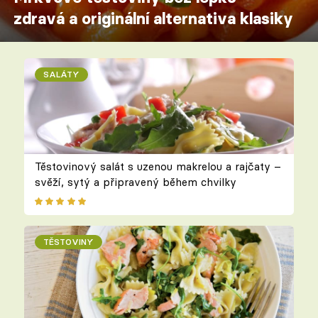
zdravá a originální alternativa klasiky
SALÁTY
Těstovinový salát s uzenou makrelou a rajčaty –
svěží, sytý a připravený během chvilky
TĚSTOVINY