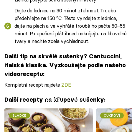
Dejte do lednice na 30 minut ztuhnout. Troubu
předehřejte na 150 °C. Těsto vyndejte z lednice,
dejte na plech a ve vyhřáté troubě ho pečte 50–55
minut. Po upečení plát ihned nakrájejte na libovolné
tvary a nechte zcela vychladnout.
Další tip na skvělé sušenky? Cantuccini,
italská klasika. Vyzkoušejte podle našeho
videoreceptu:
Kompletní recept najdete
ZDE
Failed to fetch
Další recepty na křupavé sušenky:
SLADKÉ
CUKROVÍ