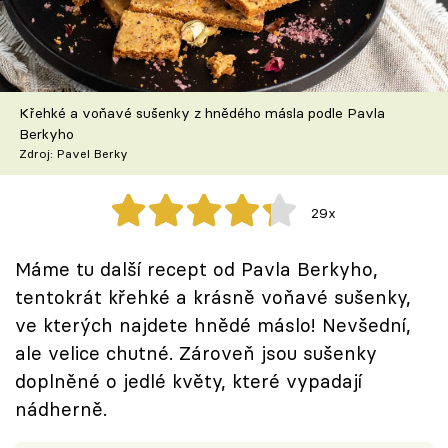
Škola vaření
Recepty z TV
Křehké a voňavé sušenky z hnědého másla podle Pavla
Speciál: Cuketa
Berkyho
Zdroj: Pavel Berky
Těhotnej kuchař
29x
Sledujte prima+
Máme tu další recept od Pavla Berkyho,
Přihlášení
tentokrát křehké a krásně voňavé sušenky,
ve kterých najdete hnědé máslo! Nevšední,
ale velice chutné. Zároveň jsou sušenky
Sledujte nás
doplněné o jedlé květy, které vypadají
nádherně.