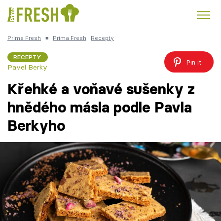
Prima Fresh
■
Prima Fresh
Recepty
Kuře
Polévky k večeři
Rychlé večeře
Trendy:
RECEPTY
Pin it
Pavel Berky
Česká kuchyně
Čokoláda
Křehké a voňavé sušenky z
hnědého másla podle Pavla
Berkyho
Témata
Recepty
Články
TV Program