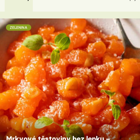
ZELENINA
Mrkvové těstoviny bez lepku –