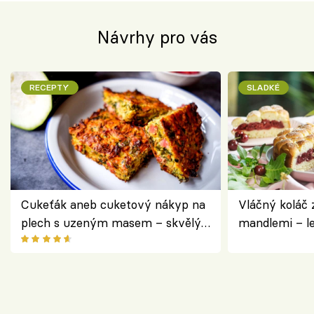
Návrhy pro vás
RECEPTY
SLADKÉ
Cukeťák aneb cuketový nákyp na
Vláčný koláč 
plech s uzeným masem – skvělý
mandlemi – l
způsob, jak zpracovat přerostlé
i na oslavu
cukety