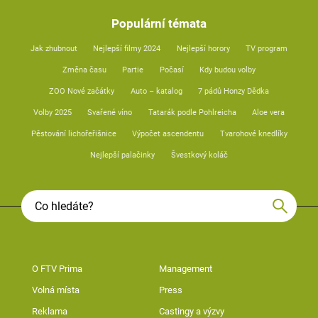
Populární témata
Jak zhubnout
Nejlepší filmy 2024
Nejlepší horory
TV program
Změna času
Partie
Počasí
Kdy budou volby
ZOO Nové začátky
Auto – katalog
7 pádů Honzy Dědka
Volby 2025
Svařené víno
Tatarák podle Pohlreicha
Aloe vera
Pěstování lichořeřišnice
Výpočet ascendentu
Tvarohové knedlíky
Nejlepší palačinky
Švestkový koláč
O FTV Prima
Management
Volná místa
Press
Reklama
Castingy a výzvy