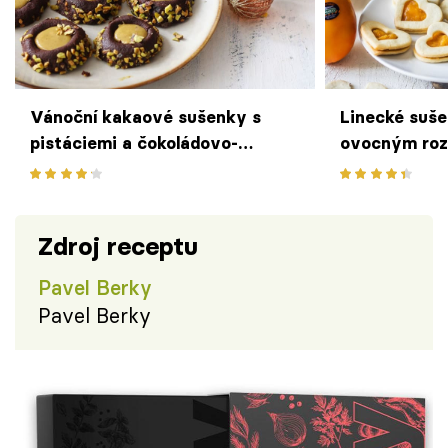
Vánoční kakaové sušenky s
Linecké suše
pistáciemi a čokoládovo-
ovocným roz
pistáciovou náplní
Zdroj receptu
Pavel Berky
Pavel Berky