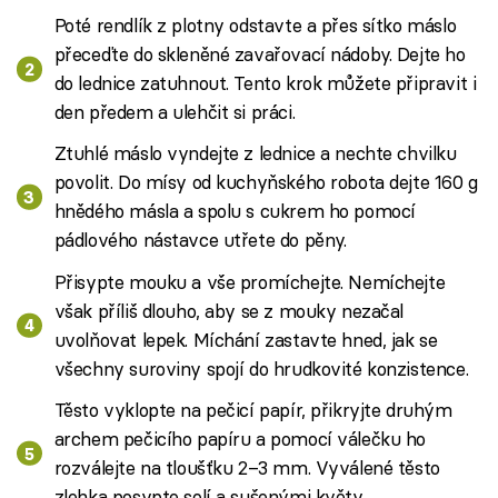
Poté rendlík z plotny odstavte a přes sítko máslo
přeceďte do skleněné zavařovací nádoby. Dejte ho
do lednice zatuhnout. Tento krok můžete připravit i
den předem a ulehčit si práci.
Ztuhlé máslo vyndejte z lednice a nechte chvilku
povolit. Do mísy od kuchyňského robota dejte 160 g
hnědého másla a spolu s cukrem ho pomocí
pádlového nástavce utřete do pěny.
Přisypte mouku a vše promíchejte. Nemíchejte
však příliš dlouho, aby se z mouky nezačal
uvolňovat lepek. Míchání zastavte hned, jak se
všechny suroviny spojí do hrudkovité konzistence.
Těsto vyklopte na pečicí papír, přikryjte druhým
archem pečicího papíru a pomocí válečku ho
rozválejte na tloušťku 2–3 mm. Vyválené těsto
zlehka posypte solí a sušenými květy.