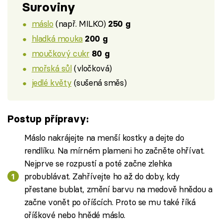
Suroviny
máslo
(např. MILKO)
250 g
hladká mouka
200 g
moučkový cukr
80 g
mořská sůl
(vločková)
jedlé květy
(sušená směs)
Postup přípravy:
Máslo nakrájejte na menší kostky a dejte do
rendlíku. Na mírném plameni ho začněte ohřívat.
Nejprve se rozpustí a poté začne zlehka
probublávat. Zahřívejte ho až do doby, kdy
přestane bublat, změní barvu na medově hnědou a
začne vonět po oříšcích. Proto se mu také říká
oříškové nebo hnědé máslo.