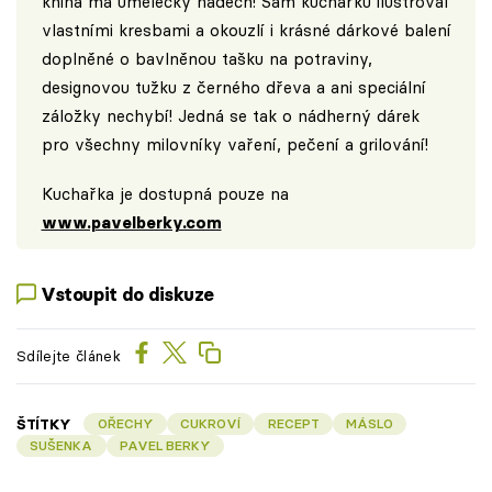
kniha má umělecký nádech! Sám kuchařku ilustroval
vlastními kresbami a okouzlí i krásné dárkové balení
doplněné o bavlněnou tašku na potraviny,
designovou tužku z černého dřeva a ani speciální
záložky nechybí! Jedná se tak o nádherný dárek
pro všechny milovníky vaření, pečení a grilování!
Kuchařka je dostupná pouze na
www.pavelberky.com
Vstoupit do diskuze
Sdílejte článek
ŠTÍTKY
OŘECHY
CUKROVÍ
RECEPT
MÁSLO
SUŠENKA
PAVEL BERKY