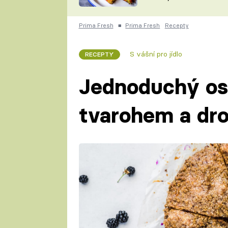
skvělý způsob, jak
ZDENĚK
zpracovat přerostlé
ČESKO NA TALÍŘI
cukety
POHLREICH
Prima Fresh
■
Prima Fresh
Recepty
KAROLÍNA,
JAROSLAV SAPÍK
DOMÁCÍ
S vášní pro jídlo
RECEPTY
KUCHAŘKA
KAROLÍNA
KAMBERSKÁ
Jednoduchý ost
tvarohem a dr