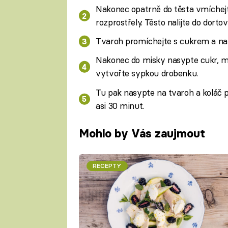
Nakonec opatrně do těsta vmíchej
rozprostřely. Těsto nalijte do dor
Tvaroh promíchejte s cukrem a nav
Nakonec do misky nasypte cukr, mo
vytvořte sypkou drobenku.
Tu pak nasypte na tvaroh a koláč 
asi 30 minut.
Mohlo by Vás zaujmout
RECEPTY