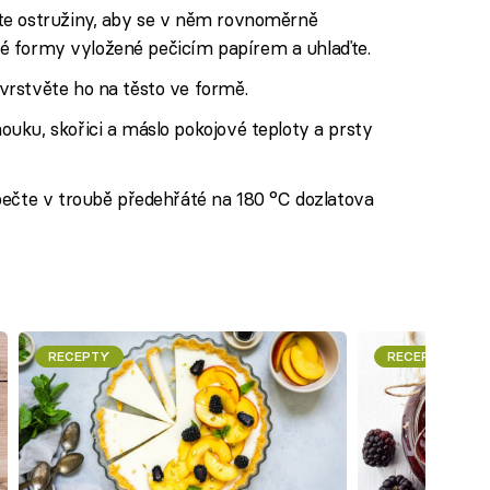
te ostružiny, aby se v něm rovnoměrně
tové formy vyložené pečicím papírem a uhlaďte.
rstvěte ho na těsto ve formě.
uku, skořici a máslo pokojové teploty a prsty
pečte v troubě předehřáté na 180 °C dozlatova
RECEPTY
RECEPTY