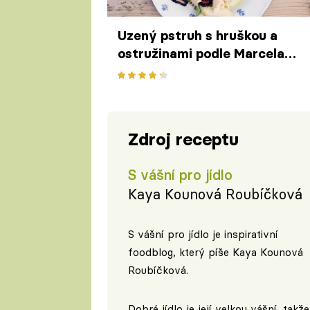
Uzený pstruh s hruškou a
ostružinami podle Marcela
Ihnačáka
Zdroj receptu
S vášní pro jídlo
Kaya Kounová Roubíčková
S vášní pro jídlo je inspirativní
foodblog, který píše Kaya Kounová
Roubíčková.
Dobré jídlo je její velkou vášní, takže