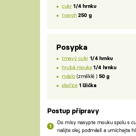
cukr
1/4 hrnku
tvaroh
250 g
Posypka
tmavý cukr
1/4 hrnku
hrubá mouka
1/4 hrnku
máslo
(změklé )
50 g
skořice
1 lžička
Postup přípravy
Do mísy nasypte mouku spolu s cuk
nalijte olej, podmáslí a umíchejte h