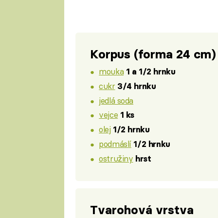
Korpus (forma 24 cm)
mouka
1 a 1/2 hrnku
cukr
3/4 hrnku
jedlá soda
vejce
1 ks
olej
1/2 hrnku
podmáslí
1/2 hrnku
ostružiny
hrst
Tvarohová vrstva