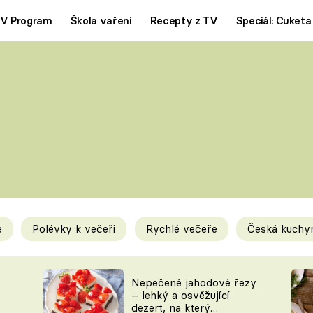
V Program
Škola vaření
Recepty z TV
Speciál: Cuketa
Polévky
Saláty
ČESKÁ KLASIKA
TĚSTOVIN
SILNÉ VÝVARY
SLADKÉ
KRÉMOVÉ
BEZMASÁ J
e
Polévky k večeři
Rychlé večeře
Česká kuchy
y
Tipy a triky
Novink
Nepečené jahodové řezy
– lehký a osvěžující
dezert, na který
KAM ZA JÍDLEM
BLOG