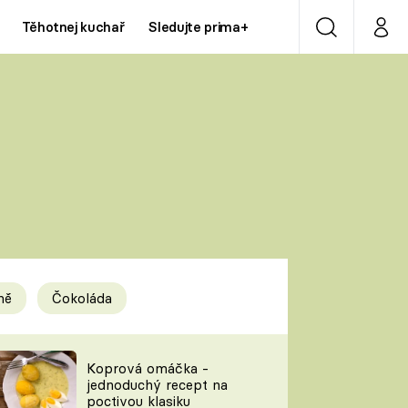
Těhotnej kuchař
Sledujte prima+
Vyhledávání
Můj p
Prima+
Y
CNN Prima NEWS
Prima ZOOM
ÍDLA
Prima LIVING
Prima Ženy
ně
Čokoláda
Prima LAJK
y
Koprová omáčka -
jednoduchý recept na
Sledujte nás
poctivou klasiku