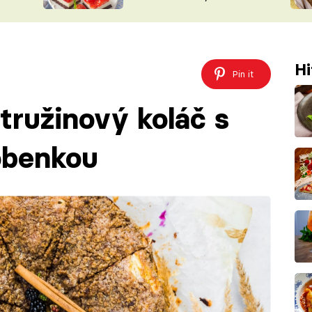
nepotřebujete troubu
ŠÉFREDAK
VYCHYTÁVKY
SOUTĚŽ FR
NA NÁKUPECH
ČASOPIS
Hi
Pin it
ružinový koláč s
obenkou