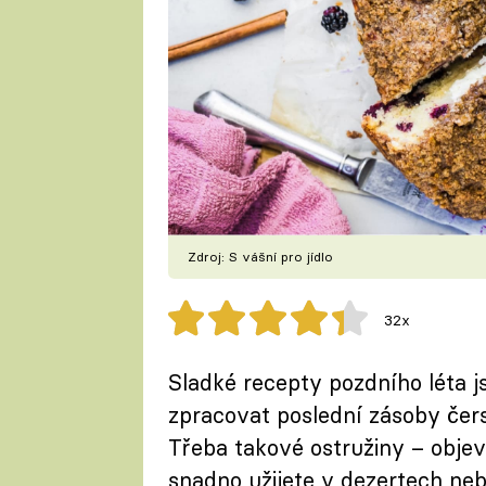
Zdroj: S vášní pro jídlo
32x
Sladké recepty pozdního léta 
zpracovat poslední zásoby čer
Třeba takové ostružiny – objevi
snadno užijete v dezertech neb