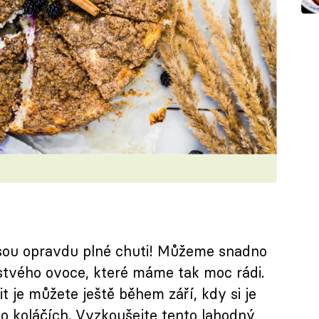
jsou opravdu plné chuti! Můžeme snadno
stvého ovoce, které máme tak moc rádi.
t je můžete ještě během září, kdy si je
o koláčích. Vyzkoušejte tento lahodný