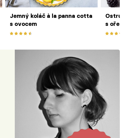
Jemný koláč à la panna cotta
Ostružinov
s ovocem
s ořechy