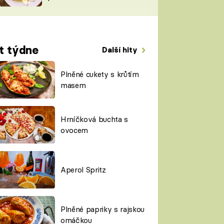
TORKY
ESH
t týdne
Další hity
Plněné cukety s krůtím
masem
Hrníčková buchta s
ovocem
Aperol Spritz
Plněné papriky s rajskou
omáčkou