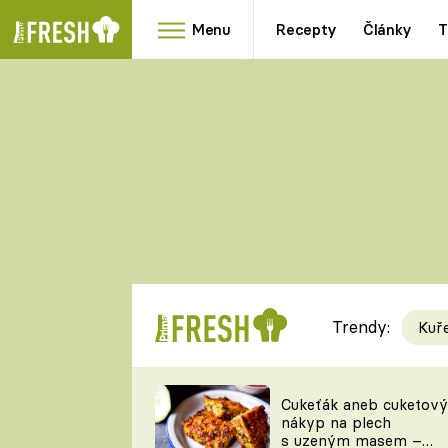
Menu
Recepty
Články
T
Oblíbené
Přílohy
recepty
HRANOLKY
HOUBY
KNEDLÍKY
DÝNĚ
KAŠE
RYCHLOVKY
Trendy:
Kuř
Populární
Videorecept
Cukeťák aneb cuketový
nákyp na plech
kuchaři
s uzeným masem –
TEĎ VAŘÍ ŠÉF!