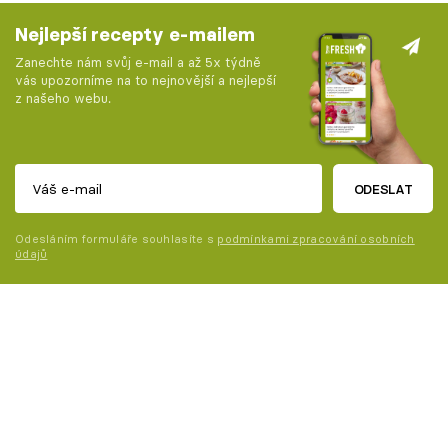
Nejlepší recepty e-mailem
Zanechte nám svůj e-mail a až 5x týdně
vás upozorníme na to nejnovější a nejlepší
z našeho webu.
ODESLAT
Odesláním formuláře souhlasíte s
podmínkami zpracování osobních
údajů