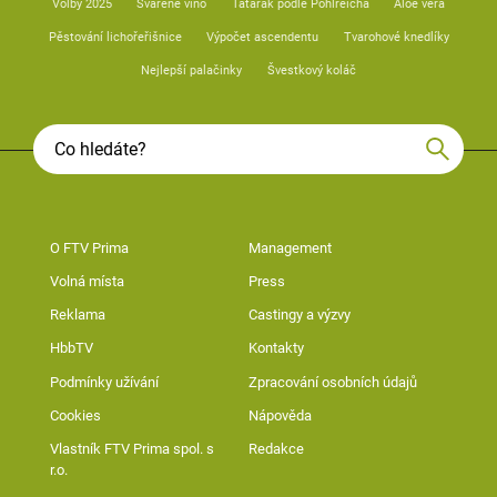
Volby 2025
Svařené víno
Tatarák podle Pohlreicha
Aloe vera
Pěstování lichořeřišnice
Výpočet ascendentu
Tvarohové knedlíky
Nejlepší palačinky
Švestkový koláč
O FTV Prima
Management
Volná místa
Press
Reklama
Castingy a výzvy
HbbTV
Kontakty
Podmínky užívání
Zpracování osobních údajů
Cookies
Nápověda
Vlastník FTV Prima spol. s
Redakce
r.o.