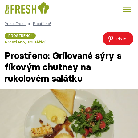
Prima Fresh
■
Prostřeno!
Kuře
Polévky k večeři
Rychlé večeře
Trendy:
PROSTŘENO!
Pin it
Prostřeno, soutěžící
Česká kuchyně
Čokoláda
Prostřeno: Grilované sýry s
fíkovým chutney na
rukolovém salátku
Témata
Recepty
Články
TV Program