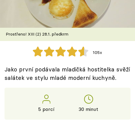
Škola vaření
Recepty z TV
Prostřeno! XIII (2) 28.1. předkrm
Speciál: Cuketa
Těhotnej kuchař
105x
Sledujte prima+
Jako první podávala mladičká hostitelka svěží
salátek ve stylu mladé moderní kuchyně.
Přihlášení
Sledujte nás
5 porcí
30 minut