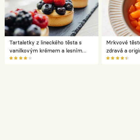
Tartaletky z lineckého těsta s
Mrkvové těst
vanilkovým krémem a lesním
zdravá a origi
ovocem podle Bread Society
klasiky