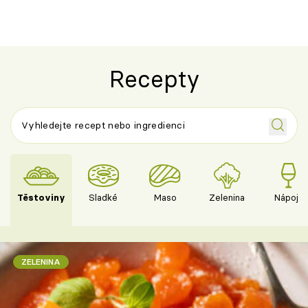
Recepty
Těstoviny
Sladké
Maso
Zelenina
Nápoje
ZELENINA