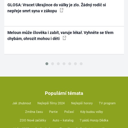
GLOSA: Vracet Ukrajince do války je zlo. Žádný rodič si
nepřeje smrt syna v zákopu
Meloun může člověka i zabít, varuje lékař. Vyhněte se třem
chybám, ohrozit mohou i děti
Populární témata
Jak zhubnout
Nejlepší filmy 2024
Nejlepší horory
TV program
Změna času
Partie
Počasí
Kdy budou volby
ZOO Nové začátky
Auto – katalog
7 pádů Honzy Dědka