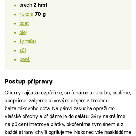
ořech
2 hrst
rukola
70 g
ocet
olej
tymián
sůl
pepř
Postup přípravy
Cherry rajčata rozpůlíme, smícháme s rukolou, osolíme,
opepříme, zalijeme olivovým olejem a trochou
balzamikového octa. Na pánvi zasucha opražíme
vlašské ořechy a přidáme je do salátu. Sýry nakrájíme
na půlcentimetrové plátky, okořeníme tymiánem a z
každé strany chvíli ogrilujeme. Nakonec vše naskládáme