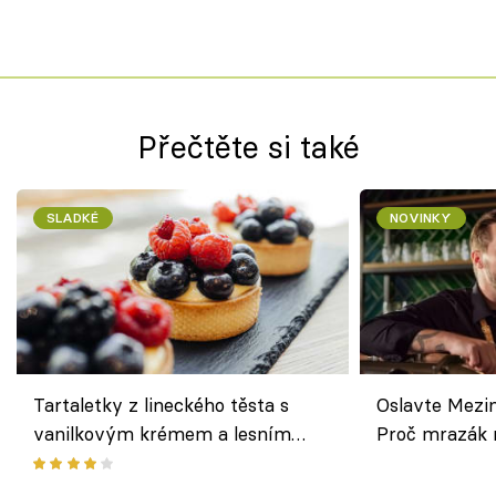
Přečtěte si také
SLADKÉ
NOVINKY
Tartaletky z lineckého těsta s
Oslavte Mezin
vanilkovým krémem a lesním
Proč mrazák n
ovocem podle Bread Society
horku vsadit 