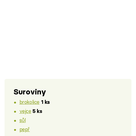
Suroviny
brokolice
1 ks
vejce
5 ks
sůl
pepř