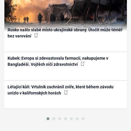
Rusko našlo slabé místo ukrajinské obrany. Útočit může téměř
bez varování
Kubek: Evropa si zdevastovala farmacii, nakupujeme v
Bangladéši. Vojtěch ničí zdravotnictví
Létající kůň: Vrtulník zachránil zvíře, které během závodu
uvízlo v kalifornských horách