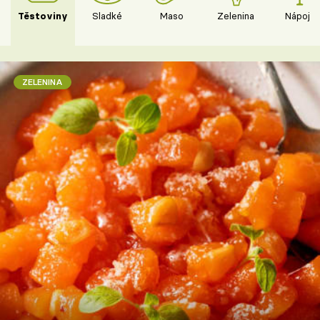
Těstoviny
Sladké
Maso
Zelenina
Nápoje
ZELENINA