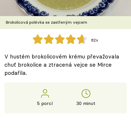
Škola vaření
Recepty z TV
Brokolicová polévka se zastřeným vejcem
Speciál: Cuketa
82x
Těhotnej kuchař
V hustém brokolicovém krému převažovala
Sledujte prima+
chuť brokolice a ztracená vejce se Mirce
podařila.
Přihlášení
Sledujte nás
5 porcí
30 minut