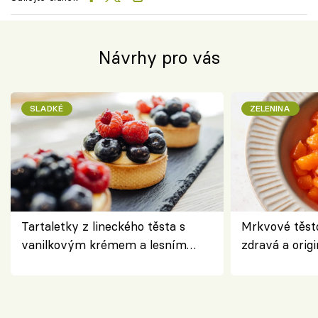
Návrhy pro vás
SLADKÉ
ZELENINA
Tartaletky z lineckého těsta s
Mrkvové těst
vanilkovým krémem a lesním
zdravá a origi
ovocem podle Bread Society
klasiky