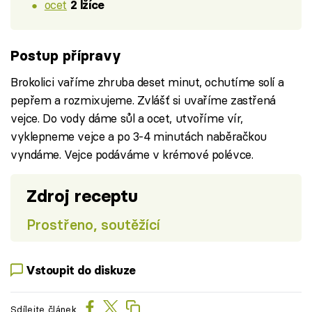
ocet
2 lžíce
Postup přípravy
Brokolici vaříme zhruba deset minut, ochutíme solí a
pepřem a rozmixujeme. Zvlášť si uvaříme zastřená
vejce. Do vody dáme sůl a ocet, utvoříme vír,
vyklepneme vejce a po 3-4 minutách naběračkou
vyndáme. Vejce podáváme v krémové polévce.
Zdroj receptu
Prostřeno, soutěžící
Vstoupit do diskuze
Sdílejte článek