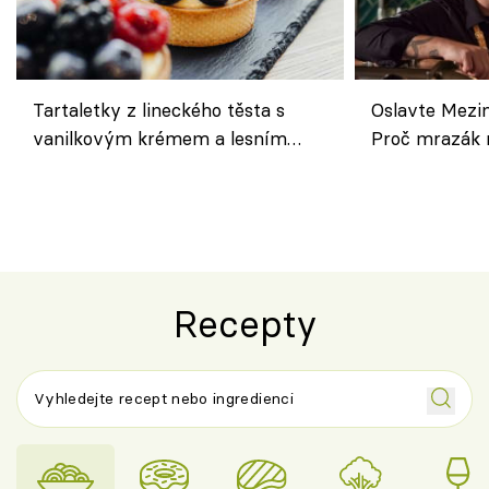
Tartaletky z lineckého těsta s
Oslavte Mezin
vanilkovým krémem a lesním
Proč mrazák n
ovocem podle Bread Society
horku vsadit 
Recepty