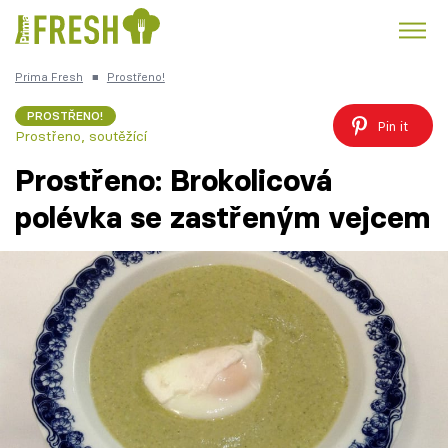
Prima Fresh
■
Prostřeno!
Kuře
Polévky k večeři
Rychlé večeře
Trendy:
PROSTŘENO!
Pin it
Prostřeno, soutěžící
Česká kuchyně
Čokoláda
Prostřeno: Brokolicová
polévka se zastřeným vejcem
Témata
Recepty
Články
TV Program