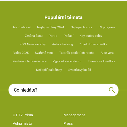
Populární témata
Jak zhubnout
Nejlepší filmy 2024
Nejlepší horory
TV program
Změna času
Partie
Počasí
Kdy budou volby
ZOO Nové začátky
Auto – katalog
7 pádů Honzy Dědka
Volby 2025
Svařené víno
Tatarák podle Pohlreicha
Aloe vera
Pěstování lichořeřišnice
Výpočet ascendentu
Tvarohové knedlíky
Nejlepší palačinky
Švestkový koláč
O FTV Prima
Management
Volná místa
Press