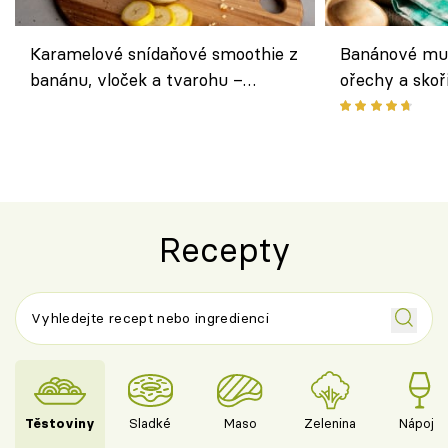
Karamelové snídaňové smoothie z
Banánové muf
banánu, vloček a tvarohu –
ořechy a skoř
snídaně do skleničky
Recepty
Těstoviny
Sladké
Maso
Zelenina
Nápoje