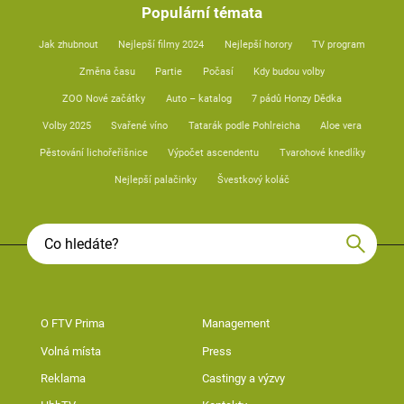
Populární témata
Jak zhubnout
Nejlepší filmy 2024
Nejlepší horory
TV program
Změna času
Partie
Počasí
Kdy budou volby
ZOO Nové začátky
Auto – katalog
7 pádů Honzy Dědka
Volby 2025
Svařené víno
Tatarák podle Pohlreicha
Aloe vera
Pěstování lichořeřišnice
Výpočet ascendentu
Tvarohové knedlíky
Nejlepší palačinky
Švestkový koláč
O FTV Prima
Management
Volná místa
Press
Reklama
Castingy a výzvy