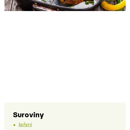
Škola vaření
Recepty z TV
Speciál: Cuketa
Těhotnej kuchař
Sledujte prima+
Přihlášení
Sledujte nás
Suroviny
koření