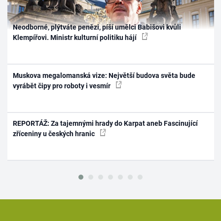
Neodborné, plýtváte penězi, píší umělci Babišovi kvůli
Klempířovi. Ministr kulturní politiku hájí
Muskova megalomanská vize: Největší budova světa bude
vyrábět čipy pro roboty i vesmír
REPORTÁŽ: Za tajemnými hrady do Karpat aneb Fascinující
zříceniny u českých hranic