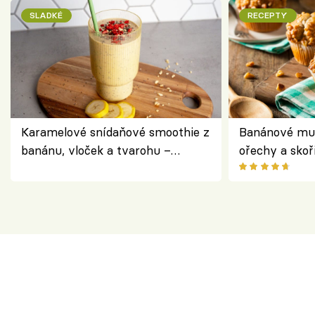
SLADKÉ
RECEPTY
Karamelové snídaňové smoothie z
Banánové muf
banánu, vloček a tvarohu –
ořechy a skoř
snídaně do skleničky