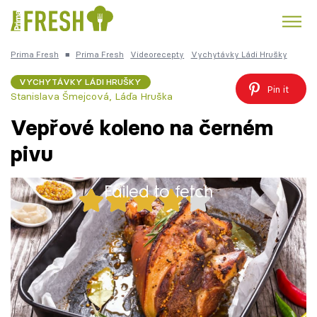
Prima Fresh
■
Prima Fresh
Videorecepty
Vychytávky Ládi Hrušky
Kuře
Polévky k večeři
Rychlé večeře
Trendy:
VYCHYTÁVKY LÁDI HRUŠKY
Pin it
Stanislava Šmejcová
,
Láďa Hruška
Česká kuchyně
Čokoláda
Vepřové koleno na černém
pivu
Failed to fetch
Témata
32x
Recepty
Vepřové koleno na černém pivu
Články
TV Program
1 porce
30 minut