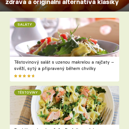
zdravá a originální alternativa klasiky
SALÁTY
Těstovinový salát s uzenou makrelou a rajčaty –
svěží, sytý a připravený během chvilky
TĚSTOVINY