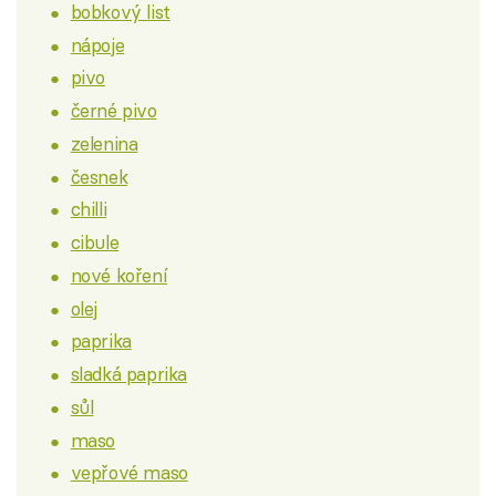
bobkový list
nápoje
pivo
černé pivo
zelenina
česnek
chilli
cibule
nové koření
olej
paprika
sladká paprika
sůl
maso
vepřové maso