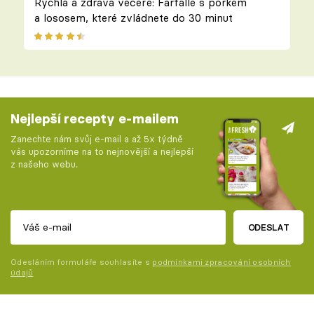
Rychlá a zdravá večeře: Farfalle s pórkem
a lososem, které zvládnete do 30 minut
Nejlepší recepty e-mailem
Zanechte nám svůj e-mail a až 5x týdně
vás upozorníme na to nejnovější a nejlepší
z našeho webu.
ODESLAT
Odesláním formuláře souhlasíte s
podmínkami zpracování osobních
údajů