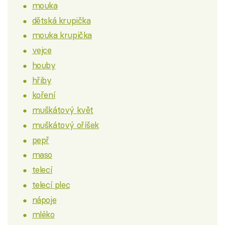
mouka
dětská krupička
mouka krupička
vejce
houby
hřiby
koření
muškátový květ
muškátový oříšek
pepř
maso
telecí
telecí plec
nápoje
mléko