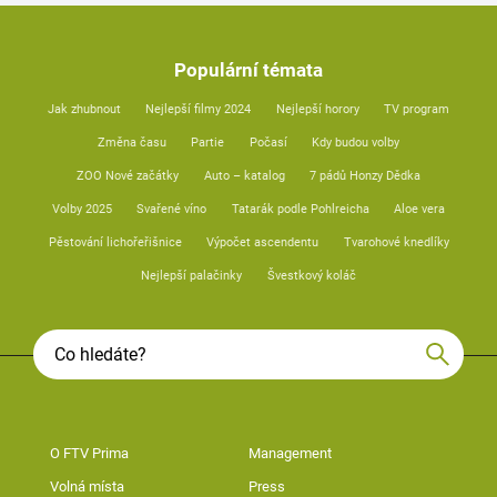
Populární témata
Jak zhubnout
Nejlepší filmy 2024
Nejlepší horory
TV program
Změna času
Partie
Počasí
Kdy budou volby
ZOO Nové začátky
Auto – katalog
7 pádů Honzy Dědka
Volby 2025
Svařené víno
Tatarák podle Pohlreicha
Aloe vera
Pěstování lichořeřišnice
Výpočet ascendentu
Tvarohové knedlíky
Nejlepší palačinky
Švestkový koláč
O FTV Prima
Management
Volná místa
Press