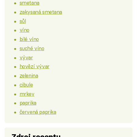
smetana
zakysaná smetana
sůl
víno
bílé víno
suché víno
vývar
hovězí vývar
zelenina
cibule
mrkev
paprika
červená paprika
Zdroj receptu