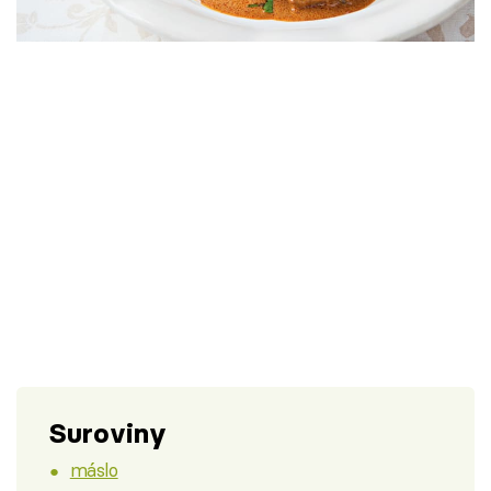
Škola vaření
Recepty z TV
Speciál: Cuketa
Těhotnej kuchař
Sledujte prima+
Přihlášení
Sledujte nás
Suroviny
máslo