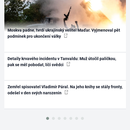
Moskva padne, tvrdí ukrajinský velitel Maďar. Vyjmenoval pět
podmínek pro ukončení války
Detaily krvavého incidentu v Tanvaldu: Muž útočil paličkou,
pak se měl pobodat, líčí svědci
Zemřel spisovatel Vladimír Páral. Na jeho knihy se stály fronty,
odešel v den svých narozenin