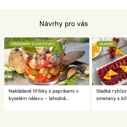
Návrhy pro vás
PŘEDKRMY A CHUŤOVKY
SLADKÉ
Nakládané hříbky s paprikami v
Sladká rybízo
kyselém nálevu – lahodná
smetany s bí
chuťovka do spíže
osvěžující de