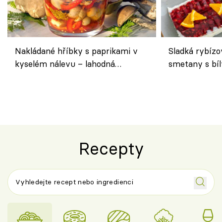
Nakládané hříbky s paprikami v
Sladká rybízo
kyselém nálevu – lahodná
smetany s bí
chuťovka do spíže
osvěžující de
Recepty