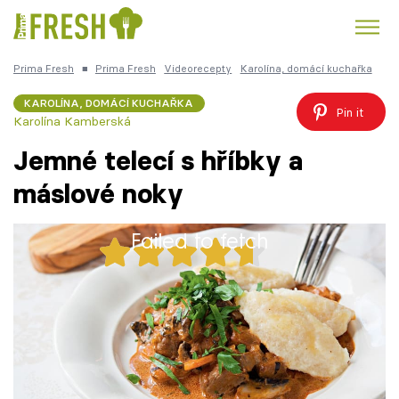
Prima Fresh
■
Prima Fresh
Videorecepty
Karolína, domácí kuchařka
Kuře
Polévky k večeři
Rychlé večeře
Trendy:
KAROLÍNA, DOMÁCÍ KUCHAŘKA
Pin it
Karolína Kamberská
Česká kuchyně
Čokoláda
Jemné telecí s hříbky a
máslové noky
Failed to fetch
Témata
24x
Recepty
Jemné telecí s hříbky a máslové noky
Články
TV Program
1 porce
30 minut