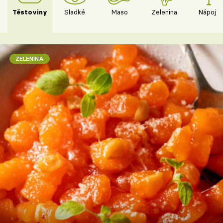
Těstoviny
Sladké
Maso
Zelenina
Nápoje
ZELENINA