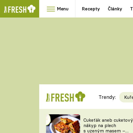
Menu
Recepty
Články
T
Oblíbené
Přílohy
recepty
HRANOLKY
HOUBY
KNEDLÍKY
DÝNĚ
KAŠE
RYCHLOVKY
Trendy:
Kuř
Populární
Videorecept
Cukeťák aneb cuketový
nákyp na plech
kuchaři
s uzeným masem –
TEĎ VAŘÍ ŠÉF!