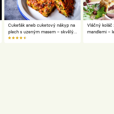
Cukeťák aneb cuketový nákyp na
Vláčný koláč 
plech s uzeným masem – skvělý
mandlemi – l
způsob, jak zpracovat přerostlé
i na oslavu
cukety