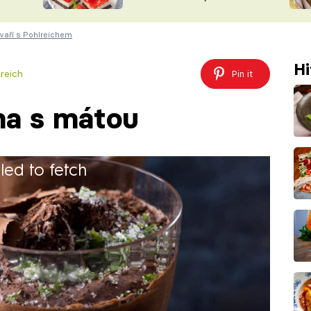
nepotřebujete troubu
ŠÉFREDAK
VYCHYTÁVKY
vaří s Pohlreichem
SOUTĚŽ FR
NA NÁKUPECH
ČASOPIS
Hi
reich
Pin it
na s mátou
iled to fetch
30 minut