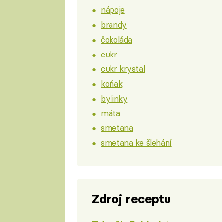
nápoje
brandy
čokoláda
cukr
cukr krystal
koňak
bylinky
máta
smetana
smetana ke šlehání
Zdroj receptu