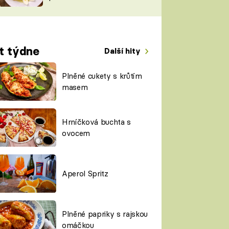
TORKY
ESH
t týdne
Další hity
Plněné cukety s krůtím
masem
Hrníčková buchta s
ovocem
Aperol Spritz
Plněné papriky s rajskou
omáčkou