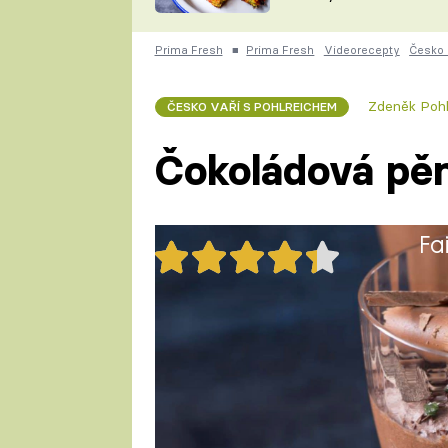
skvělý způsob, jak
ZDENĚK
zpracovat přerostlé
ČESKO NA TALÍŘI
cukety
POHLREICH
Prima Fresh
■
Prima Fresh
Videorecepty
Česko 
KAROLÍNA,
JAROSLAV SAPÍK
DOMÁCÍ
Zdeněk Pohl
ČESKO VAŘÍ S POHLREICHEM
KUCHAŘKA
KAROLÍNA
KAMBERSKÁ
Čokoládová pě
Fa
31x
Čokoládová pěna s mátou
1 porce