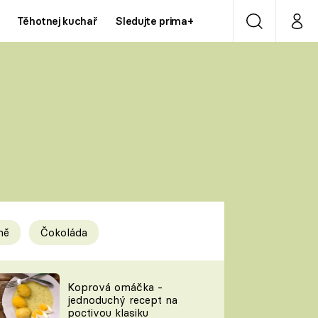
Těhotnej kuchař
Sledujte prima+
Vyhledávání
Můj p
Prima+
Y
CNN Prima NEWS
Prima ZOOM
ÍDLA
Prima LIVING
Prima Ženy
ně
Čokoláda
Prima LAJK
y
Koprová omáčka -
jednoduchý recept na
Sledujte nás
poctivou klasiku