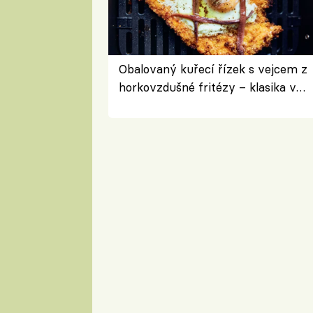
Obalovaný kuřecí řízek s vejcem z
horkovzdušné fritézy – klasika v
novém pojetí podle Jamieho
Olivera