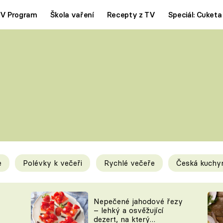
V Program
Škola vaření
Recepty z TV
Speciál: Cuketa
Polévky
Saláty
ČESKÁ KLASIKA
TĚSTOVIN
SILNÉ VÝVARY
SLADKÉ
KRÉMOVÉ
BEZMASÁ J
e
Polévky k večeři
Rychlé večeře
Česká kuchy
y
Tipy a triky
Novink
Nepečené jahodové řezy
– lehký a osvěžující
dezert, na který
KAM ZA JÍDLEM
BLOG