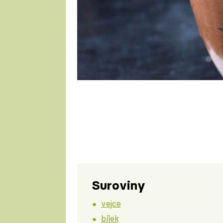
Suroviny
vejce
bílek