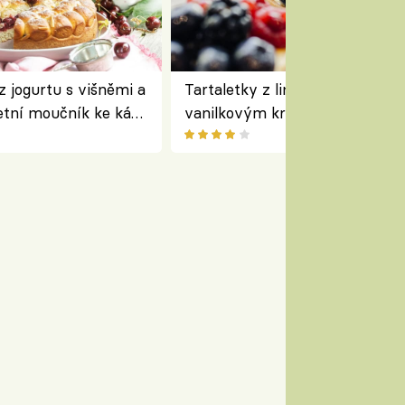
z jogurtu s višněmi a
Tartaletky z lineckého těsta s
etní moučník ke kávě
vanilkovým krémem a lesním
ovocem podle Bread Society