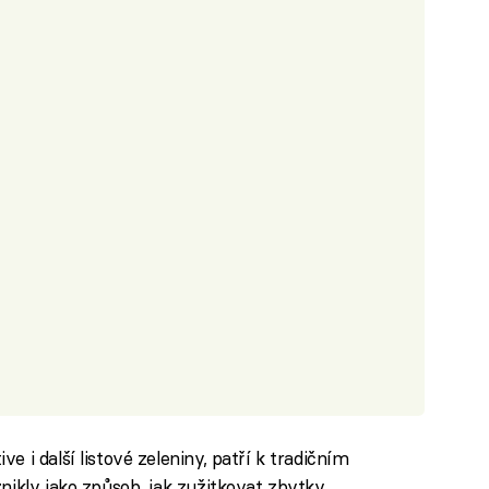
 i další listové zeleniny, patří k tradičním
nikly jako způsob, jak zužitkovat zbytky