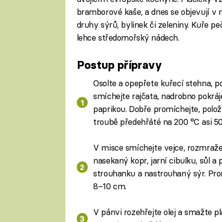
bramborové kaše, a dnes se objevují 
druhy sýrů, bylinek či zeleniny. Kuře pe
lehce středomořský nádech.
Postup přípravy
Osolte a opepřete kuřecí stehna, p
smíchejte rajčata, nadrobno pokráje
paprikou. Dobře promíchejte, polo
troubě předehřáté na 200 °C asi 5
V misce smíchejte vejce, rozmraž
nasekaný kopr, jarní cibulku, sůl a
strouhanku a nastrouhaný sýr. Pro
8–10 cm.
V pánvi rozehřejte olej a smažte pl