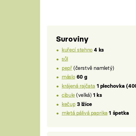
Suroviny
kuřecí stehno
4 ks
sůl
pepř
(čerstvě namletý)
máslo
60 g
krájená rajčata
1 plechovka (40
cibule
(velká)
1 ks
kečup
3 lžíce
mletá pálivá paprika
1 špetka