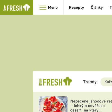
Menu
Recepty
Články
T
Oblíbené
Přílohy
recepty
HRANOLKY
HOUBY
KNEDLÍKY
DÝNĚ
KAŠE
RYCHLOVKY
Trendy:
Kuř
Populární
Videorecept
Nepečené jahodové ře
– lehký a osvěžující
kuchaři
dezert, na který
TEĎ VAŘÍ ŠÉF!