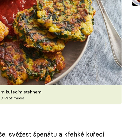
ým kuřecím stehnem
 / Profimedia
e, svěžest špenátu a křehké kuřecí