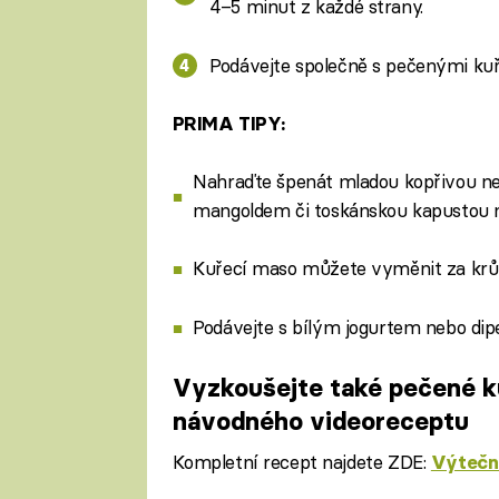
4–5 minut z každé strany.
Podávejte společně s pečenými ku
PRIMA TIPY:
Nahraďte špenát mladou kopřivou n
mangoldem či toskánskou kapustou 
Kuřecí maso můžete vyměnit za krůtí 
Podávejte s bílým jogurtem nebo di
Vyzkoušejte také pečené k
návodného videoreceptu
Kompletní recept najdete ZDE:
Výtečné