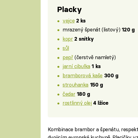
Placky
vejce
2 ks
mrazený špenát (listový)
120 g
kopr
2 snítky
sůl
pepř
(čerstvě namletý)
jarní cibulka
1 ks
bramborová kaše
300 g
strouhanka
150 g
čedar
180 g
rostlinný olej
4 lžíce
Kombinace brambor a špenátu, respektive
dvojicím evropské kuchyně. Placičky vz