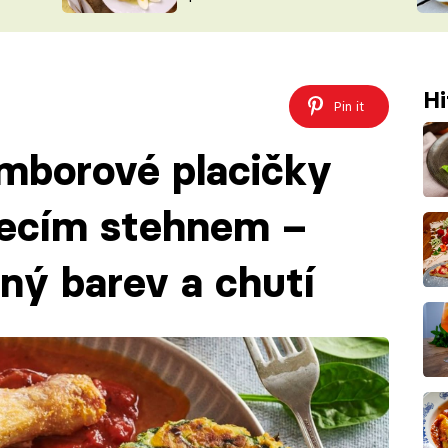
ŠÉFREDAK
VYCHYTÁVKY
SOUTĚŽ FR
NA NÁKUPECH
ČASOPIS
Hi
Pin it
mborové placičky
ecím stehnem –
ný barev a chutí