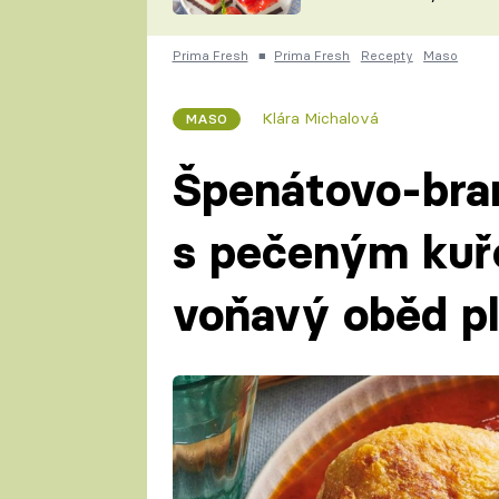
nepotřebujete troubu
ZDENĚK
ČESKO NA TALÍŘI
POHLREICH
Prima Fresh
■
Prima Fresh
Recepty
Maso
KAROLÍNA,
JAROSLAV SAPÍK
DOMÁCÍ
Klára Michalová
MASO
KUCHAŘKA
KAROLÍNA
KAMBERSKÁ
Špenátovo-bra
s pečeným kuř
voňavý oběd pl