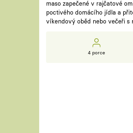
maso zapečené v rajčatové omá
poctivého domácího jídla a přit
víkendový oběd nebo večeři s 
4 porce