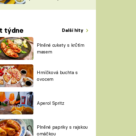
TORKY
ESH
t týdne
Další hity
Plněné cukety s krůtím
masem
Hrníčková buchta s
ovocem
Aperol Spritz
Plněné papriky s rajskou
omáčkou