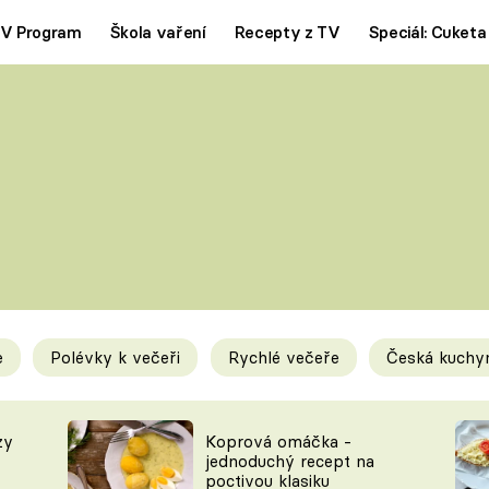
V Program
Škola vaření
Recepty z TV
Speciál: Cuketa
Polévky
Saláty
ČESKÁ KLASIKA
TĚSTOVIN
SILNÉ VÝVARY
SLADKÉ
KRÉMOVÉ
BEZMASÁ J
e
Polévky k večeři
Rychlé večeře
Česká kuchy
y
Tipy a triky
Novink
zy
Koprová omáčka -
jednoduchý recept na
poctivou klasiku
KAM ZA JÍDLEM
BLOG