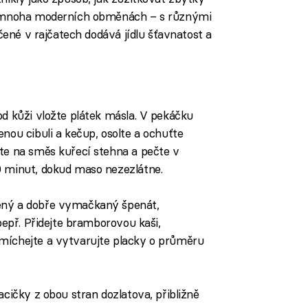
v mnoha moderních obměnách – s různými
čené v rajčatech dodává jídlu šťavnatost a
od kůži vložte plátek másla. V pekáčku
nou cibuli a kečup, osolte a ochuťte
žte na směs kuřecí stehna a pečte v
0 minut, dokud maso nezezlátne.
ený a dobře vymačkaný špenát,
 pepř. Přidejte bramborovou kaši,
míchejte a vytvarujte placky o průměru
acičky z obou stran dozlatova, přibližně