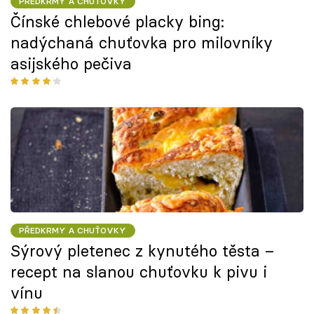
PŘEDKRMY A CHUŤOVKY
Čínské chlebové placky bing:
nadýchaná chuťovka pro milovníky
asijského pečiva
PŘEDKRMY A CHUŤOVKY
Sýrový pletenec z kynutého těsta –
recept na slanou chuťovku k pivu i
vínu