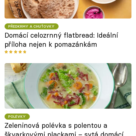
PŘEDKRMY A CHUŤOVKY
Domácí celozrnný flatbread: Ideální
příloha nejen k pomazánkám
POLÉVKY
Zeleninová polévka s polentou a
škvarkovými plackami – sytá domácí