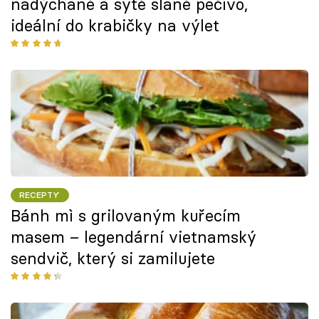
nadýchané a syté slané pečivo,
ideální do krabičky na výlet
RECEPTY
Bánh mì s grilovaným kuřecím
masem – legendární vietnamský
sendvič, který si zamilujete