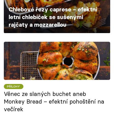
Škola vaření
Chlebové řezy caprese – efektní
letní chlebíček se sušenými
Recepty z TV
rajčaty a mozzarellou
Speciál: Cuketa
Těhotnej kuchař
Sledujte prima+
Přihlášení
PŘÍLOHY
Sledujte nás
Věnec ze slaných buchet aneb
Monkey Bread – efektní pohoštění na
večírek