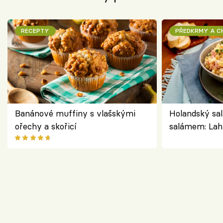
RECEPTY
PŘEDKRMY A 
Banánové muffiny s vlašskými
Holandský sal
ořechy a skořicí
salámem: Lah
klasika, která
jako dřív