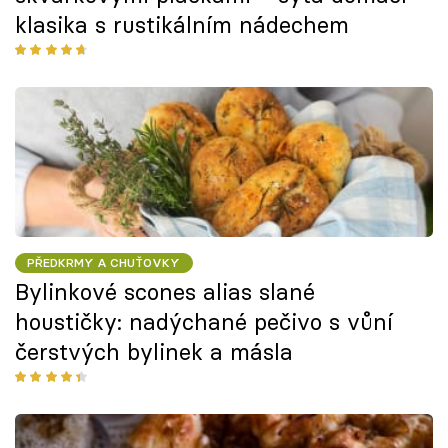
klasika s rustikálním nádechem
PŘEDKRMY A CHUŤOVKY
Bylinkové scones alias slané
houstičky: nadýchané pečivo s vůní
čerstvých bylinek a másla