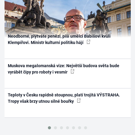
Neodborné, plýtváte penězi, píší umělci Babišovi kvůli
Klempířovi. Ministr kulturní politiku hájí
Muskova megalomanská vize: Největší budova světa bude
vyrábět čipy pro roboty i vesmír
Teploty v Česku rapidně stoupnou, platí trojitá VÝSTRAHA.
Tropy však brzy utnou silné bouřky