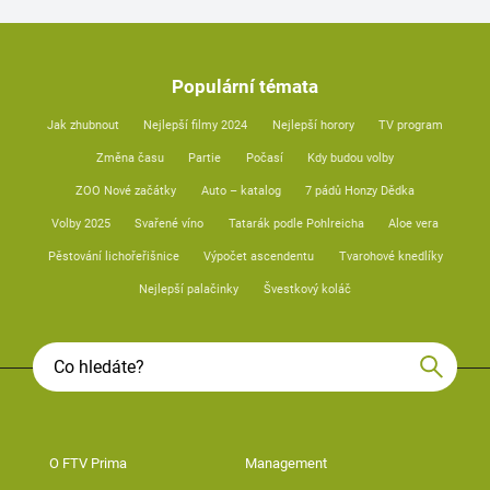
Populární témata
Jak zhubnout
Nejlepší filmy 2024
Nejlepší horory
TV program
Změna času
Partie
Počasí
Kdy budou volby
ZOO Nové začátky
Auto – katalog
7 pádů Honzy Dědka
Volby 2025
Svařené víno
Tatarák podle Pohlreicha
Aloe vera
Pěstování lichořeřišnice
Výpočet ascendentu
Tvarohové knedlíky
Nejlepší palačinky
Švestkový koláč
O FTV Prima
Management