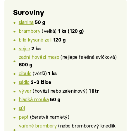
Suroviny
slanina
50 g
brambory
(velká)
1 ks (120 g)
bílé kysané zelí
120 g
vejce
2 ks
zadní hovězí maso
(nejlépe falešná svíčková)
600 g
cibule
(větší)
1 ks
sádlo
2–3 lžíce
vývar
(hovězí nebo zeleninový)
1 litr
hladká mouka
50 g
sůl
pepř
(čerstvě namletý)
vařené brambory
(nebo bramborový knedlík