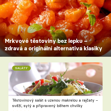
Mrkvové těstoviny bez lepku –
zdravá a originální alternativa klasiky
SALÁTY
Těstovinový salát s uzenou makrelou a rajčaty –
svěží, sytý a připravený během chvilky