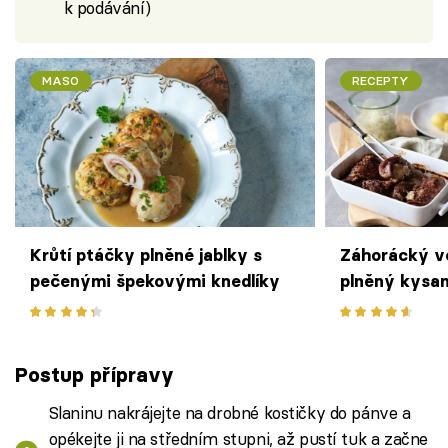
k podávání)
MASO
RECEPTY
Krůtí ptáčky plněné jablky s
Záhorácký v
pečenými špekovými knedlíky
plněný kysa
Postup přípravy
Slaninu nakrájejte na drobné kostičky do pánve a
opékejte ji na středním stupni, až pustí tuk a začne