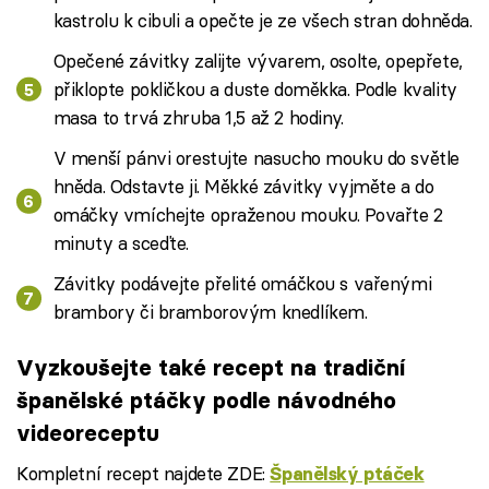
kastrolu k cibuli a opečte je ze všech stran dohněda.
Opečené závitky zalijte vývarem, osolte, opepřete,
přiklopte pokličkou a duste doměkka. Podle kvality
masa to trvá zhruba 1,5 až 2 hodiny.
V menší pánvi orestujte nasucho mouku do světle
hněda. Odstavte ji. Měkké závitky vyjměte a do
omáčky vmíchejte opraženou mouku. Povařte 2
minuty a sceďte.
Závitky podávejte přelité omáčkou s vařenými
brambory či bramborovým knedlíkem.
Vyzkoušejte také recept na tradiční
španělské ptáčky podle návodného
videoreceptu
Kompletní recept najdete ZDE:
Španělský ptáček