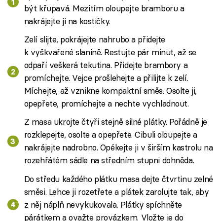
být křupavá. Mezitím oloupejte bramboru a
nakrájejte ji na kostičky.
Zelí slijte, pokrájejte nahrubo a přidejte
k vyškvařené slanině. Restujte pár minut, až se
odpaří veškerá tekutina. Přidejte brambory a
promíchejte. Vejce prošlehejte a přilijte k zelí.
Míchejte, až vznikne kompaktní směs. Osolte ji,
opepřete, promíchejte a nechte vychladnout.
Z masa ukrojte čtyři stejně silné plátky. Pořádně je
rozklepejte, osolte a opepřete. Cibuli oloupejte a
nakrájejte nadrobno. Opékejte ji v širším kastrolu na
rozehřátém sádle na středním stupni dohněda.
Do středu každého plátku masa dejte čtvrtinu zelné
směsi. Lehce ji rozetřete a plátek zarolujte tak, aby
z něj náplň nevykukovala. Plátky spíchněte
párátkem a ovažte provázkem. Vložte je do