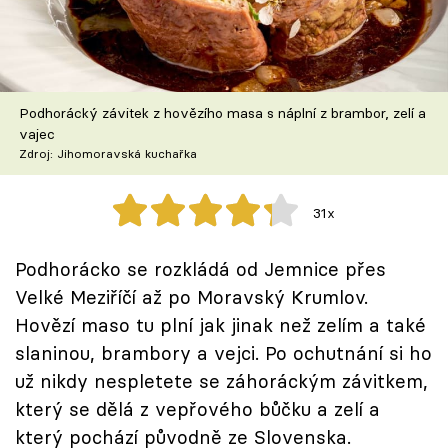
Škola vaření
Recepty z TV
Podhorácký závitek z hovězího masa s náplní z brambor, zelí a
Speciál: Cuketa
vajec
Zdroj: Jihomoravská kuchařka
Těhotnej kuchař
31x
Sledujte prima+
Podhorácko se rozkládá od Jemnice přes
Přihlášení
Velké Meziříčí až po Moravský Krumlov.
Hovězí maso tu plní jak jinak než zelím a také
slaninou, brambory a vejci. Po ochutnání si ho
Sledujte nás
už nikdy nespletete se záhoráckým závitkem,
který se dělá z vepřového bůčku a zelí a
který pochází původně ze Slovenska.