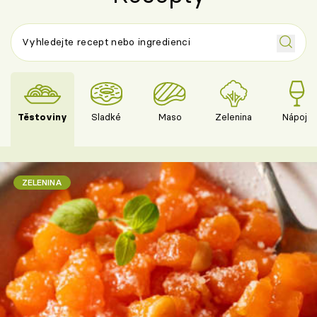
Těstoviny
Sladké
Maso
Zelenina
Nápoje
ZELENINA