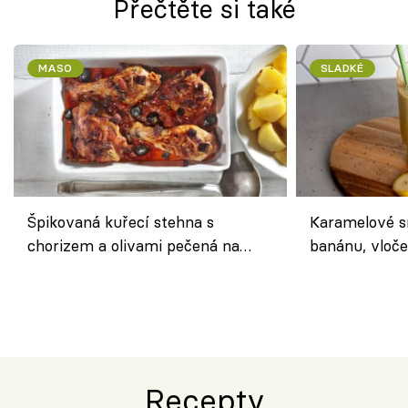
Přečtěte si také
MASO
SLADKÉ
Špikovaná kuřecí stehna s
Karamelové s
chorizem a olivami pečená na
banánu, vloče
letní zelenině – šťavnaté maso s
snídaně do sk
výraznou chutí inspirovanou
Španělskem
Recepty