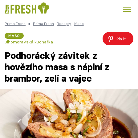
Prima Fresh
■
Prima Fresh
Recepty
Maso
Kuře
Polévky k večeři
Rychlé večeře
Trendy:
MASO
Pin it
Jihomoravská kuchařka
Česká kuchyně
Čokoláda
Podhorácký závitek z
hovězího masa s náplní z
brambor, zelí a vajec
Témata
Recepty
Články
TV Program