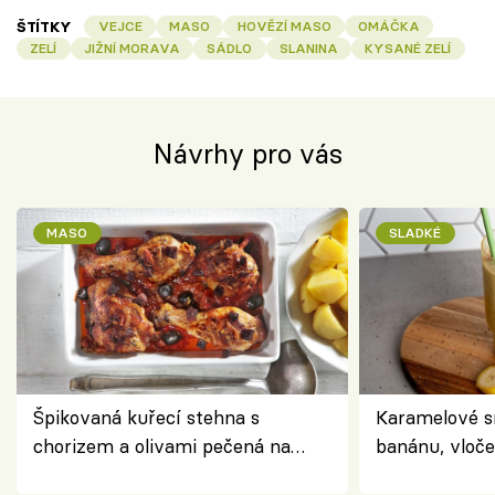
ŠTÍTKY
VEJCE
MASO
HOVĚZÍ MASO
OMÁČKA
ZELÍ
JIŽNÍ MORAVA
SÁDLO
SLANINA
KYSANÉ ZELÍ
Návrhy pro vás
MASO
SLADKÉ
Špikovaná kuřecí stehna s
Karamelové s
chorizem a olivami pečená na
banánu, vloče
letní zelenině – šťavnaté maso s
snídaně do sk