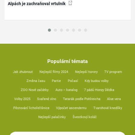
Alpách je zachraňoval vrtulník
Populární témata
Jak zhubnout
Nejlepší filmy 2024
Nejlepší horory
TV program
Změna času
Partie
Počasí
Kdy budou volby
ZOO Nové začátky
Auto – katalog
7 pádů Honzy Dědka
Volby 2025
Svařené víno
Tatarák podle Pohlreicha
Aloe vera
Pěstování lichořeřišnice
Výpočet ascendentu
Tvarohové knedlíky
Nejlepší palačinky
Švestkový koláč