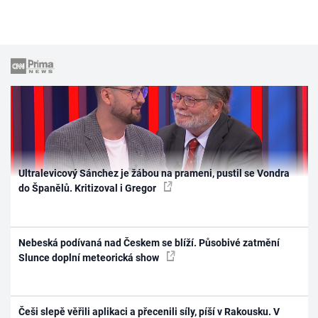
Ultralevicový Sánchez je žábou na prameni, pustil se Vondra
do Španělů. Kritizoval i Gregor
Nebeská podívaná nad Českem se blíží. Působivé zatmění
Slunce doplní meteorická show
Češi slepě věřili aplikaci a přecenili síly, píší v Rakousku. V