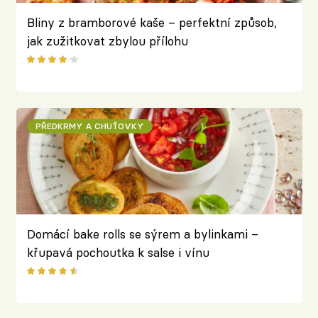
Bliny z bramborové kaše – perfektní způsob,
jak zužitkovat zbylou přílohu
PŘEDKRMY A CHUŤOVKY
Domácí bake rolls se sýrem a bylinkami –
křupavá pochoutka k salse i vínu