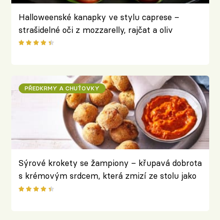
Halloweenské kanapky ve stylu caprese –
strašidelné oči z mozzarelly, rajčat a oliv
PŘEDKRMY A CHUŤOVKY
Sýrové krokety se žampiony – křupavá dobrota
s krémovým srdcem, která zmizí ze stolu jako
první