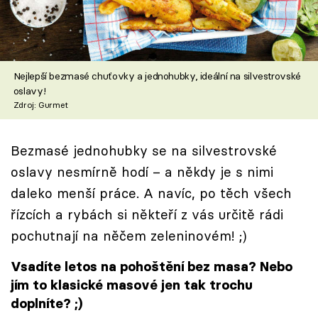
Škola vaření
Recepty z TV
Nejlepší bezmasé chuťovky a jednohubky, ideální na silvestrovské
Speciál: Cuketa
oslavy!
Zdroj: Gurmet
Těhotnej kuchař
Bezmasé jednohubky se na silvestrovské
Sledujte prima+
oslavy nesmírně hodí – a někdy je s nimi
daleko menší práce. A navíc, po těch všech
Přihlášení
řízcích a rybách si někteří z vás určitě rádi
pochutnají na něčem zeleninovém! ;)
Sledujte nás
Vsadíte letos na pohoštění bez masa? Nebo
jím to klasické masové jen tak trochu
doplníte? ;)