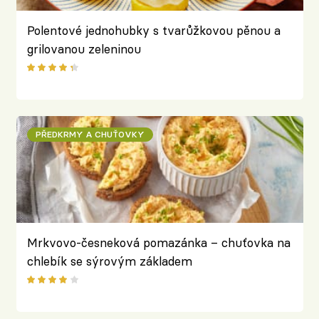
Polentové jednohubky s tvarůžkovou pěnou a
grilovanou zeleninou
PŘEDKRMY A CHUŤOVKY
Mrkvovo-česneková pomazánka – chuťovka na
chlebík se sýrovým základem