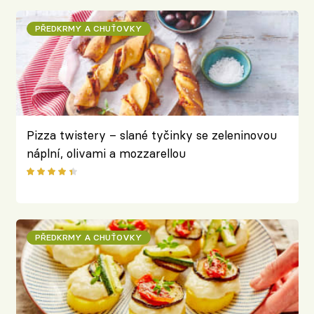
PŘEDKRMY A CHUŤOVKY
Pizza twistery – slané tyčinky se zeleninovou
náplní, olivami a mozzarellou
PŘEDKRMY A CHUŤOVKY