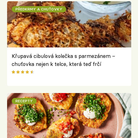
PŘEDKRMY A CHUŤOVKY
Křupavá cibulová kolečka s parmezánem –
chuťovka nejen k telce, která teď frčí
RECEPTY