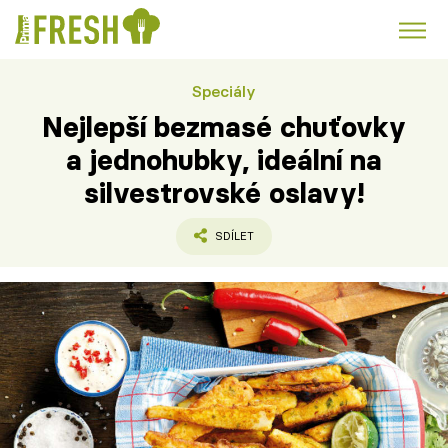
Speciály
Kuře
Polévky k večeři
Rychlé večeře
Trendy:
Nejlepší bezmasé chuťovky
Česká kuchyně
Čokoláda
a jednohubky, ideální na
silvestrovské oslavy!
SDÍLET
Témata
Recepty
Články
TV Program