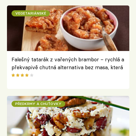
VEGETARIÁNSKÉ
Falešný tatarák z vařených brambor – rychlá a
překvapivě chutná alternativa bez masa, která
se stane hvězdou večírků
PŘEDKRMY A CHUŤOVKY