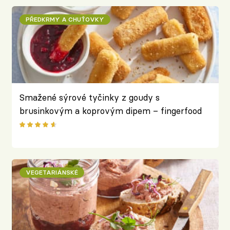
PŘEDKRMY A CHUŤOVKY
Smažené sýrové tyčinky z goudy s
brusinkovým a koprovým dipem – fingerfood
smažák
VEGETARIÁNSKÉ