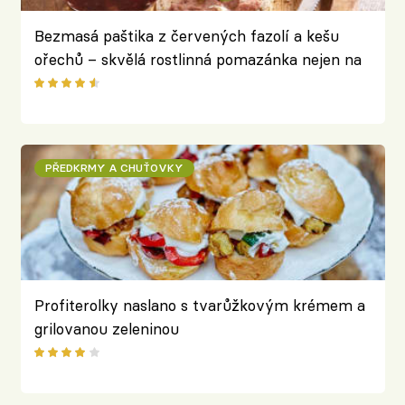
Bezmasá paštika z červených fazolí a kešu
ořechů – skvělá rostlinná pomazánka nejen na
chleba
PŘEDKRMY A CHUŤOVKY
Profiterolky naslano s tvarůžkovým krémem a
grilovanou zeleninou