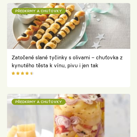
PŘEDKRMY A CHUŤOVKY
Zatočené slané tyčinky s olivami – chuťovka z
kynutého těsta k vínu, pivu i jen tak
PŘEDKRMY A CHUŤOVKY