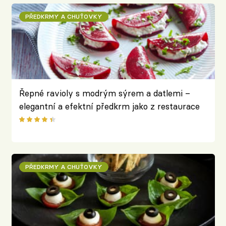
PŘEDKRMY A CHUŤOVKY
Řepné ravioly s modrým sýrem a datlemi –
elegantní a efektní předkrm jako z restaurace
PŘEDKRMY A CHUŤOVKY