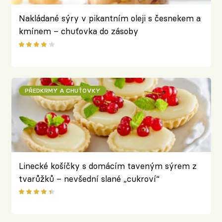
Nakládané sýry v pikantním oleji s česnekem a
kmínem – chuťovka do zásoby
PŘEDKRMY A CHUŤOVKY
Linecké košíčky s domácím taveným sýrem z
tvarůžků – nevšední slané „cukroví“