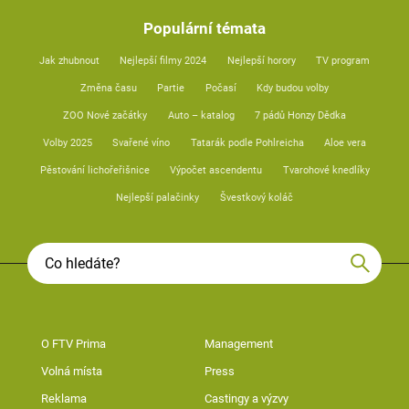
Populární témata
Jak zhubnout
Nejlepší filmy 2024
Nejlepší horory
TV program
Změna času
Partie
Počasí
Kdy budou volby
ZOO Nové začátky
Auto – katalog
7 pádů Honzy Dědka
Volby 2025
Svařené víno
Tatarák podle Pohlreicha
Aloe vera
Pěstování lichořeřišnice
Výpočet ascendentu
Tvarohové knedlíky
Nejlepší palačinky
Švestkový koláč
O FTV Prima
Management
Volná místa
Press
Reklama
Castingy a výzvy