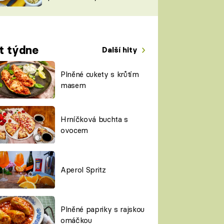
TORKY
ESH
t týdne
Další hity
Plněné cukety s krůtím
masem
Hrníčková buchta s
ovocem
Aperol Spritz
Plněné papriky s rajskou
omáčkou