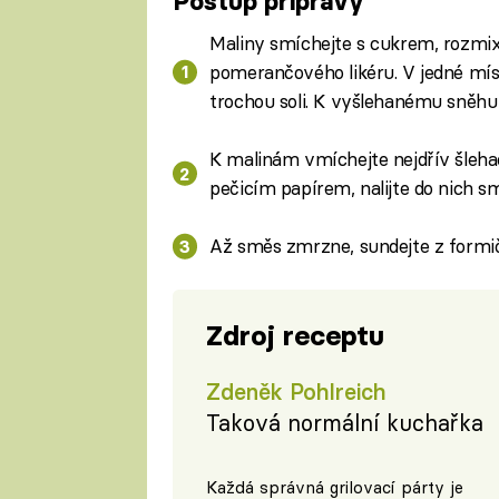
Postup přípravy
Maliny smíchejte s cukrem, rozmixu
pomerančového likéru. V jedné míse
trochou soli. K vyšlehanému sněhu
K malinám vmíchejte nejdřív šlehač
pečicím papírem, nalijte do nich s
Až směs zmrzne, sundejte z formiče
Zdroj receptu
Zdeněk Pohlreich
Taková normální kuchařka
Každá správná grilovací párty je