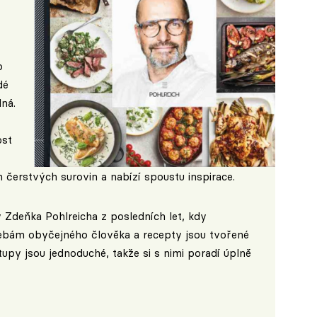
o
dé
lná.
ost
h čerstvých surovin a nabízí spoustu inspirace.
 Zdeňka Pohlreicha z posledních let, kdy
ebám obyčejného člověka a recepty jsou tvořené
py jsou jednoduché, takže si s nimi poradí úplně