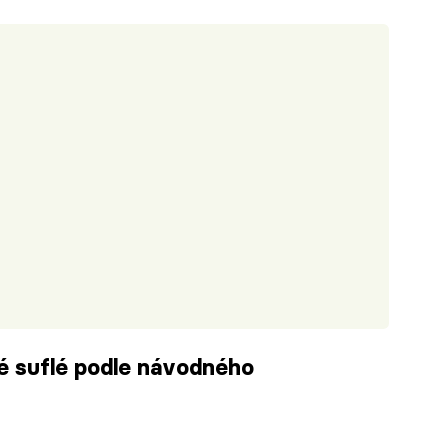
é suflé podle návodného
iled to fetch