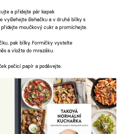
jte a přidejte pár kapek
 vyšlehejte šlehačku a v druhé bílky s
 přidejte moučkový cukr a promíchejte.
ku, pak bílky. Formičky vystelte
měs a vložte do mrazáku.
k pečicí papír a podávejte.