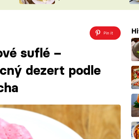
ŠÉFREDAK
VYCHYTÁVKY
SOUTĚŽ FR
NA NÁKUPECH
ČASOPIS
Hi
Pin it
vé suflé –
cný dezert podle
cha