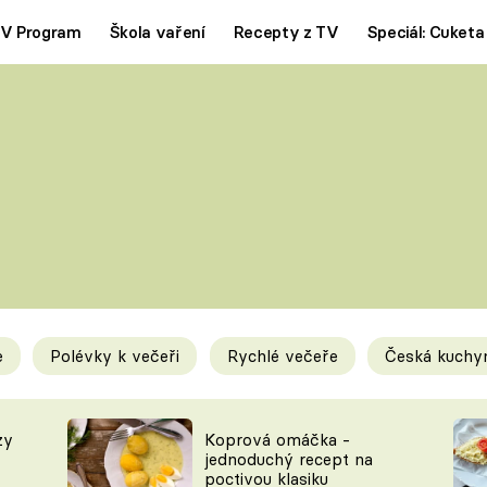
V Program
Škola vaření
Recepty z TV
Speciál: Cuketa
Polévky
Saláty
ČESKÁ KLASIKA
TĚSTOVIN
SILNÉ VÝVARY
SLADKÉ
KRÉMOVÉ
BEZMASÁ J
e
Polévky k večeři
Rychlé večeře
Česká kuchy
y
Tipy a triky
Novink
zy
Koprová omáčka -
jednoduchý recept na
poctivou klasiku
KAM ZA JÍDLEM
BLOG