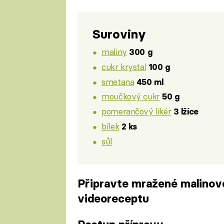
Suroviny
maliny
300 g
cukr krystal
100 g
smetana
450 ml
moučkový cukr
50 g
pomerančový likér
3 lžíce
bílek
2 ks
sůl
Připravte mražené malinov
videoreceptu
Fa