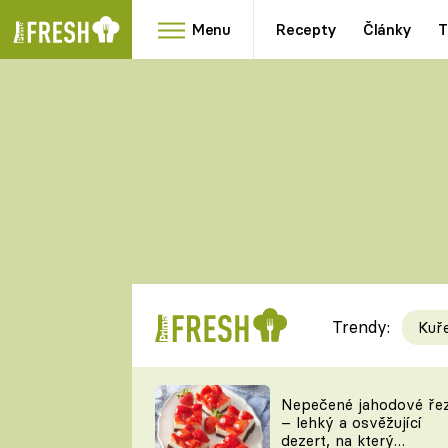
Menu
Recepty
Články
T
Oblíbené
Přílohy
recepty
HRANOLKY
HOUBY
KNEDLÍKY
DÝNĚ
KAŠE
RYCHLOVKY
Trendy:
Kuř
Populární
Videorecept
Nepečené jahodové ře
– lehký a osvěžující
kuchaři
dezert, na který
TEĎ VAŘÍ ŠÉF!