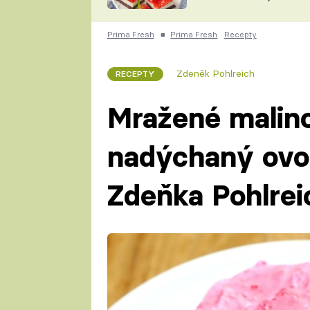
nepotřebujete troubu
ZDENĚK
ČESKO NA TALÍŘI
POHLREICH
Prima Fresh
■
Prima Fresh
Recepty
KAROLÍNA,
JAROSLAV SAPÍK
DOMÁCÍ
Zdeněk Pohlreich
RECEPTY
KUCHAŘKA
KAROLÍNA
KAMBERSKÁ
Mražené malino
nadýchaný ovo
Zdeňka Pohlrei