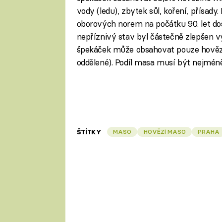
vody (ledu), zbytek sůl, koření, přísady
oborových norem na počátku 90. let doš
nepříznivý stav byl částečně zlepšen vy
špekáček může obsahovat pouze hovězí,
oddělené). Podíl masa musí být nejmé
ŠTÍTKY
MASO
HOVĚZÍ MASO
PRAHA