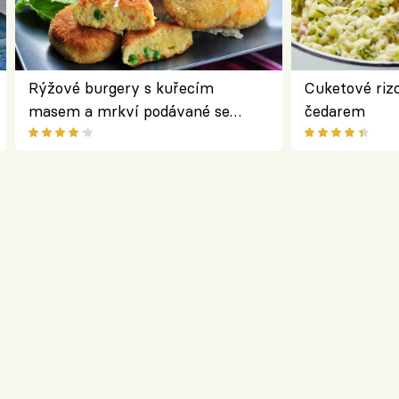
Rýžové burgery s kuřecím
Cuketové rizo
masem a mrkví podávané se
čedarem
salátem – lehká a chutná večeře