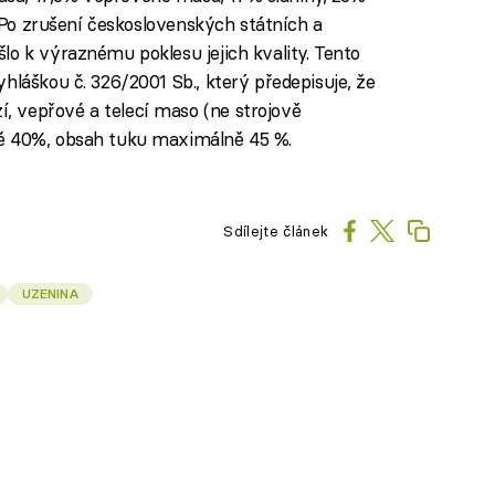
. Po zrušení československých státních a
lo k výraznému poklesu jejich kvality. Tento
hláškou č. 326/2001 Sb., který předepisuje, že
 vepřové a telecí maso (ne strojově
ně 40%, obsah tuku maximálně 45 %.
Sdílejte článek
UZENINA