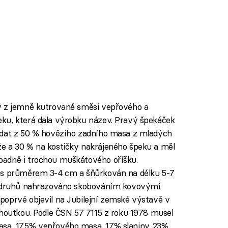
ý z jemně kutrované směsi vepřového a
ku, která dala výrobku název. Pravý špekáček
ádat z 50 % hovězího zadního masa z mladých
e a 30 % na kostičky nakrájeného špeku a měl
padně i trochou muškátového oříšku.
v s průměrem 3-4 cm a šňůrkován na délku 5-7
ch druhů nahrazováno skobováním kovovými
poprvé objevil na Jubilejní zemské výstavě v
choutkou. Podle ČSN 57 7115 z roku 1978 musel
sa, 17,5% vepřového masa, 17% slaniny, 23%