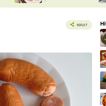
ŠÉFREDAK
VYCHYTÁVKY
SOUTĚŽ FR
NA NÁKUPECH
ČASOPIS
Hi
SDÍLET