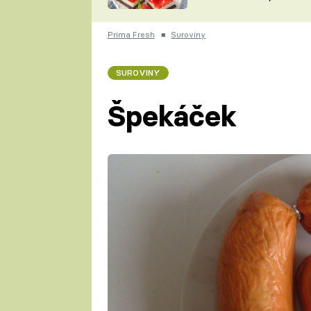
nepotřebujete troubu
ZDENĚK
ČESKO NA TALÍŘI
POHLREICH
Prima Fresh
■
Suroviny
KAROLÍNA,
JAROSLAV SAPÍK
DOMÁCÍ
SUROVINY
KUCHAŘKA
KAROLÍNA
KAMBERSKÁ
Špekáček