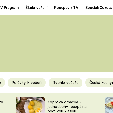
V Program
Škola vaření
Recepty z TV
Speciál: Cuketa
Polévky
Saláty
ČESKÁ KLASIKA
TĚSTOVIN
SILNÉ VÝVARY
SLADKÉ
KRÉMOVÉ
BEZMASÁ J
e
Polévky k večeři
Rychlé večeře
Česká kuchy
y
Tipy a triky
Novink
zy
Koprová omáčka -
jednoduchý recept na
poctivou klasiku
KAM ZA JÍDLEM
BLOG