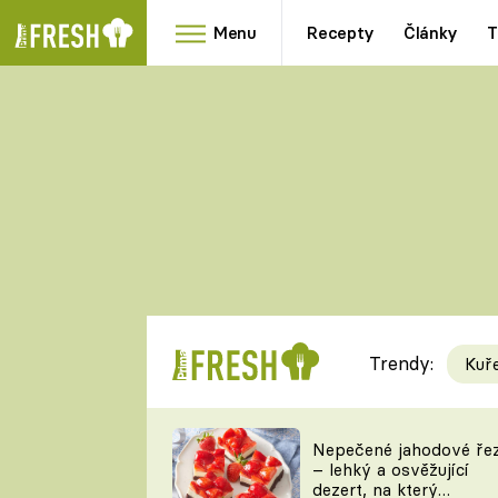
Menu
Recepty
Články
T
Oblíbené
Přílohy
recepty
HRANOLKY
HOUBY
KNEDLÍKY
DÝNĚ
KAŠE
RYCHLOVKY
Trendy:
Kuř
Populární
Videorecept
Nepečené jahodové ře
– lehký a osvěžující
kuchaři
dezert, na který
TEĎ VAŘÍ ŠÉF!