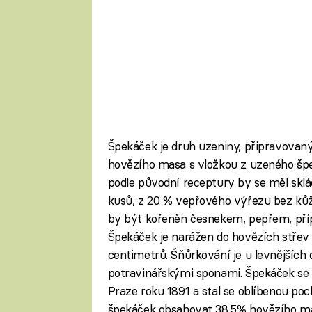
Špekáček je druh uzeniny, připravovan
hovězího masa s vložkou z uzeného špe
podle původní receptury by se měl skl
kusů, z 20 % vepřového výřezu bez kůž
by být kořeněn česnekem, pepřem, pří
Špekáček je narážen do hovězích stře
centimetrů. Šňůrkování je u levnější
potravinářskými sponami. Špekáček se 
Praze roku 1891 a stal se oblíbenou po
špekáček obsahovat 38,5% hovězího ma