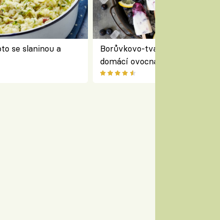
to se slaninou a
Borůvkovo-tvarohové nanuky 
domácí ovocná zmrzlina na dř