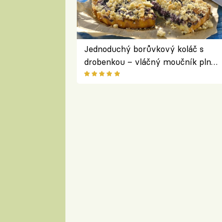
Jednoduchý borůvkový koláč s
drobenkou – vláčný moučník plný
ovoce