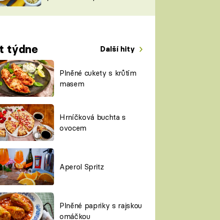
TORKY
ESH
t týdne
Další hity
Plněné cukety s krůtím
masem
Hrníčková buchta s
ovocem
Aperol Spritz
Plněné papriky s rajskou
omáčkou