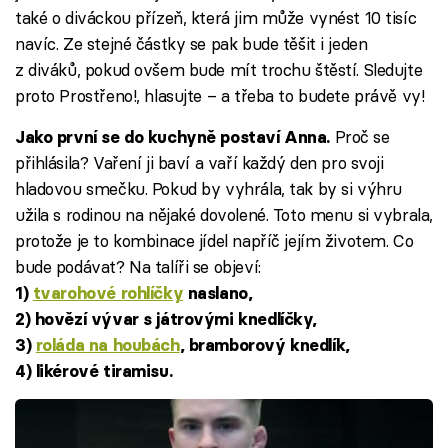
také o diváckou přízeň, která jim může vynést 10 tisíc
navíc. Ze stejné částky se pak bude těšit i jeden
z diváků, pokud ovšem bude mít trochu štěstí. Sledujte
proto Prostřeno!, hlasujte – a třeba to budete právě vy!
Proč se
Jako první se do kuchyně postaví Anna.
přihlásila? Vaření ji baví a vaří každý den pro svoji
hladovou smečku. Pokud by vyhrála, tak by si výhru
užila s rodinou na nějaké dovolené. Toto menu si vybrala,
protože je to kombinace jídel napříč jejím životem. Co
bude podávat? Na talíři se objeví:
1)
tvarohové rohlíčky
naslano,
2) hovězí vývar s játrovými knedlíčky,
3)
roláda na houbách
, bramborový knedlík,
4) likérové tiramisu.