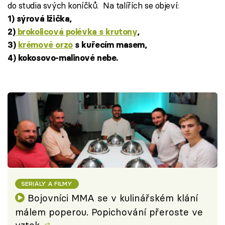
do studia svých koníčků. Na talířích se objeví:
1)
sýrová lžička,
2)
brokolicová polévka s krutony
,
3)
krémové orzo
s kuřecím masem,
4) kokosovo-malinové nebe.
SERIÁLY A FILMY
Bojovníci MMA se v kulinářském klání
málem poperou. Popichování přeroste ve