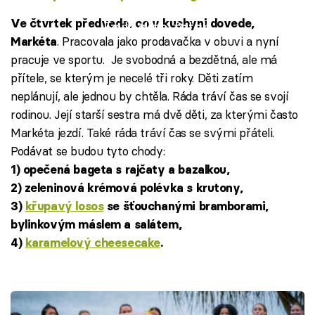
Ve čtvrtek předvede, co v kuchyni dovede,
Failed to fetch
. Pracovala jako prodavačka v obuvi a nyní
Markéta
pracuje ve sportu. Je svobodná a bezdětná, ale má
přítele, se kterým je necelé tři roky. Děti zatím
neplánují, ale jednou by chtěla. Ráda tráví čas se svojí
rodinou. Její starší sestra má dvě děti, za kterými často
Markéta jezdí. Také ráda tráví čas se svými přáteli.
Podávat se budou tyto chody:
1)
opečená bageta s rajčaty a bazalkou,
2) zeleninová krémová polévka s krutony,
3)
křupavý losos
se šťouchanými bramborami,
bylinkovým máslem a salátem,
4)
karamelový cheesecake
.