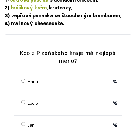
2)
hráškový krém
, krutonky,
3) vepřová panenka se šťouchaným bramborem,
4) malinový cheesecake.
Kdo z Plzeňského kraje má nejlepší
menu?
%
Anna
%
Lucie
%
Jan