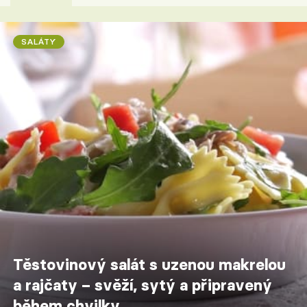
SALÁTY
Těstovinový salát s uzenou makrelou
a rajčaty – svěží, sytý a připravený
během chvilky