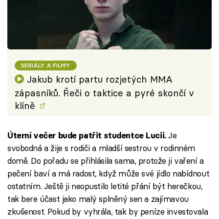
SERIÁLY A FILMY
Jakub krotí partu rozjetých MMA
zápasníků. Řeči o taktice a pyré skončí v
klíně
Je
Úterní večer bude patřit studentce Lucii.
svobodná a žije s rodiči a mladší sestrou v rodinném
domě. Do pořadu se přihlásila sama, protože ji vaření a
pečení baví a má radost, když může své jídlo nabídnout
ostatním. Ještě ji neopustilo letité přání být herečkou,
tak bere účast jako malý splněný sen a zajímavou
zkušenost. Pokud by vyhrála, tak by peníze investovala