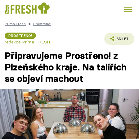
Prima Fresh
■
Prostřeno!
Kuře
Polévky k večeři
Rychlé večeře
Trendy:
PROSTŘENO!
SDÍLET
redakce Prima FRESH
Česká kuchyně
Čokoláda
Připravujeme Prostřeno! z
Plzeňského kraje. Na talířích
se objeví machout
Témata
Recepty
Články
TV Program