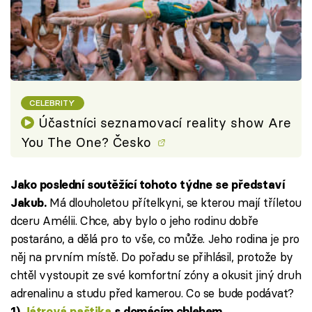
CELEBRITY
Účastníci seznamovací reality show Are
You The One? Česko
Jako poslední soutěžící tohoto týdne se představí
Má dlouholetou přítelkyni, se kterou mají tříletou
Jakub.
dceru Amélii. Chce, aby bylo o jeho rodinu dobře
postaráno, a dělá pro to vše, co může. Jeho rodina je pro
něj na prvním místě. Do pořadu se přihlásil, protože by
chtěl vystoupit ze své komfortní zóny a okusit jiný druh
adrenalinu a studu před kamerou. Co se bude podávat?
1)
Játrová paštika
s domácím chlebem,