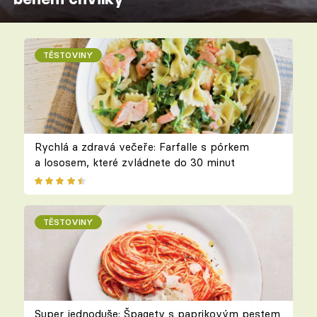
TĚSTOVINY
Rychlá a zdravá večeře: Farfalle s pórkem
a lososem, které zvládnete do 30 minut
TĚSTOVINY
Super jednoduše: Špagety s paprikovým pestem