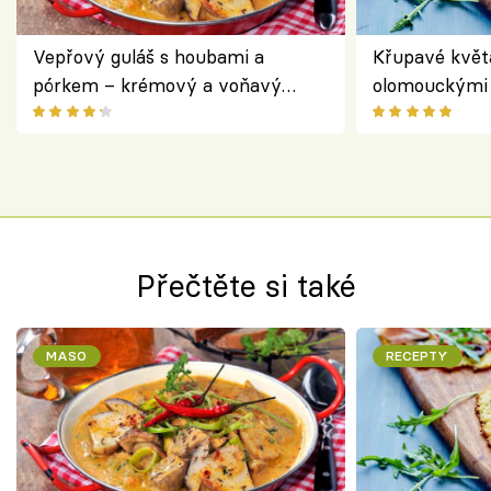
Vepřový guláš s houbami a
Křupavé květ
pórkem – krémový a voňavý
olomouckými 
pokrm z jednoho hrnce
bezlepkový o
českým sýre
Přečtěte si také
MASO
RECEPTY