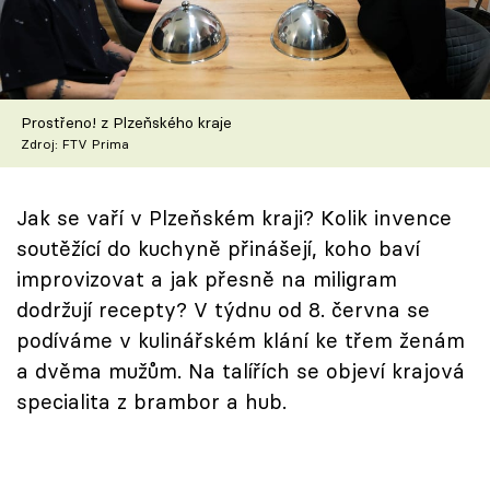
Škola vaření
Recepty z TV
Prostřeno! z Plzeňského kraje
Speciál: Cuketa
Zdroj: FTV Prima
Těhotnej kuchař
Jak se vaří v Plzeňském kraji? Kolik invence
Sledujte prima+
soutěžící do kuchyně přinášejí, koho baví
improvizovat a jak přesně na miligram
Přihlášení
dodržují recepty? V týdnu od 8. června se
podíváme v kulinářském klání ke třem ženám
a dvěma mužům. Na talířích se objeví krajová
Sledujte nás
specialita z brambor a hub.