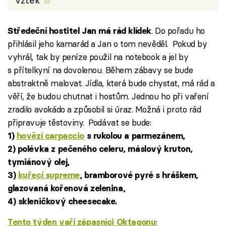
vztek
. Do pořadu ho
Středeční hostitel Jan má rád klídek
přihlásil jeho kamarád a Jan o tom nevěděl. Pokud by
vyhrál, tak by peníze použil na notebook a jel by
s přítelkyní na dovolenou. Během zábavy se bude
abstraktně malovat. Jídla, která bude chystat, má rád a
věří, že budou chutnat i hostům. Jednou ho při vaření
zradilo avokádo a způsobil si úraz. Možná i proto rád
připravuje těstoviny. Podávat se bude:
1)
hovězí carpaccio
s rukolou a parmezánem,
2) polévka z pečeného celeru, máslový kruton,
tymiánový olej,
3)
kuřecí supreme
, bramborové pyré s hráškem,
glazovaná kořenová zelenina,
4) skleničkový cheesecake.
Tento týden vaří zápasníci Oktagonu: