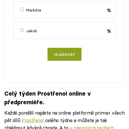
%
Markéta
%
Jakub
HLASOVAT
Celý týden Prostřeno! online v
předpremiéře.
Každé pondělí najdete na online platformě prima+ všech
pět dílů
Prostřeno!
celého týdne a můžete je tak
zhlédnout kdykoli chcete. A to
v placených tarifech