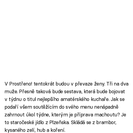
V Prostřeno! tentokrát budou v převaze ženy. Tři na dva
muže. Přesně taková bude sestava, která bude bojovat
v týdnu o titul nejlepšího amatérského kuchaře. Jak se
podaří všem soutěžícím do svého menu nenápadně
zahrnout úkol týdne, kterým je příprava machoutu? Je
to staročeské jídlo z Plzeňska. Skládá se z brambor,
kysaného zelí, hub a koření.