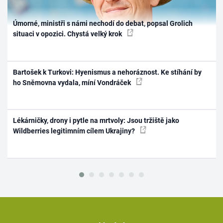
Úmorné, ministři s námi nechodí do debat, popsal Grolich
situaci v opozici. Chystá velký krok
Bartošek k Turkovi: Hyenismus a nehoráznost. Ke stíhání by
ho Sněmovna vydala, míní Vondráček
Lékárničky, drony i pytle na mrtvoly: Jsou tržiště jako
Wildberries legitimním cílem Ukrajiny?