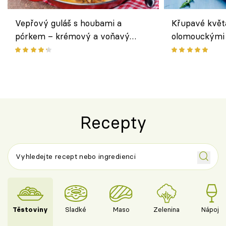
Vepřový guláš s houbami a
Křupavé květ
pórkem – krémový a voňavý
olomouckými 
pokrm z jednoho hrnce
bezlepkový o
českým sýre
Recepty
Těstoviny
Sladké
Maso
Zelenina
Nápoje