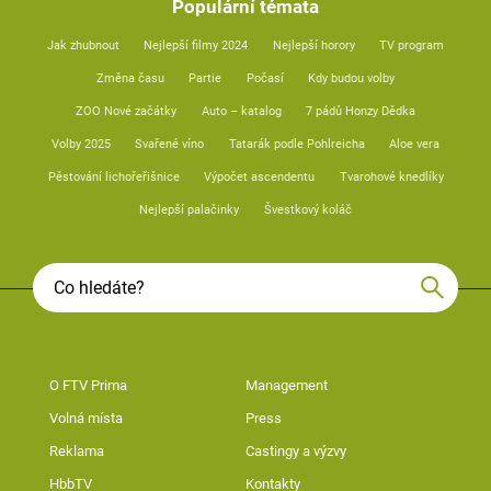
Populární témata
Jak zhubnout
Nejlepší filmy 2024
Nejlepší horory
TV program
Změna času
Partie
Počasí
Kdy budou volby
ZOO Nové začátky
Auto – katalog
7 pádů Honzy Dědka
Volby 2025
Svařené víno
Tatarák podle Pohlreicha
Aloe vera
Pěstování lichořeřišnice
Výpočet ascendentu
Tvarohové knedlíky
Nejlepší palačinky
Švestkový koláč
O FTV Prima
Management
Volná místa
Press
Reklama
Castingy a výzvy
HbbTV
Kontakty