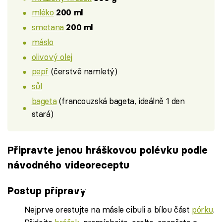
mléko
200 ml
smetana
200 ml
máslo
olivový olej
pepř
(čerstvě namletý)
sůl
bageta
(francouzská bageta, ideálně 1 den
stará)
Připravte jenou hráškovou polévku podle
návodného videoreceptu
Failed to fetch
Postup přípravy
Nejprve orestujte na másle cibuli a bílou část
pórku
.