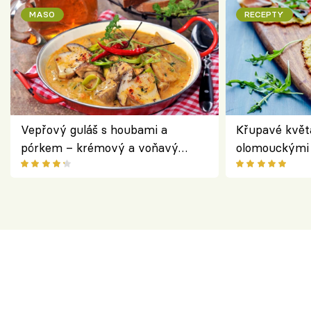
MASO
RECEPTY
Vepřový guláš s houbami a
Křupavé květ
pórkem – krémový a voňavý
olomouckými 
pokrm z jednoho hrnce
bezlepkový o
českým sýre