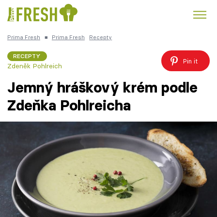
Prima Fresh
■
Prima Fresh
Recepty
Kuře
Polévky k večeři
Rychlé večeře
Trendy:
RECEPTY
Pin it
Zdeněk Pohlreich
Česká kuchyně
Čokoláda
Jemný hráškový krém podle
Zdeňka Pohlreicha
Témata
Recepty
Články
TV Program