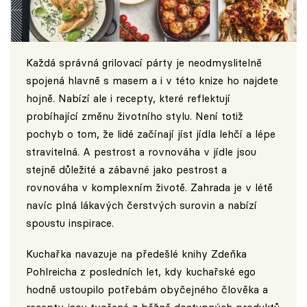
Každá správná grilovací párty je neodmyslitelně
spojená hlavně s masem a i v této knize ho najdete
hojně. Nabízí ale i recepty, které reflektují
probíhající změnu životního stylu. Není totiž
pochyb o tom, že lidé začínají jíst jídla lehčí a lépe
stravitelná. A pestrost a rovnováha v jídle jsou
stejně důležité a zábavné jako pestrost a
rovnováha v komplexním životě. Zahrada je v létě
navíc plná lákavých čerstvých surovin a nabízí
spoustu inspirace.
Kuchařka navazuje na předešlé knihy Zdeňka
Pohlreicha z posledních let, kdy kuchařské ego
hodně ustoupilo potřebám obyčejného člověka a