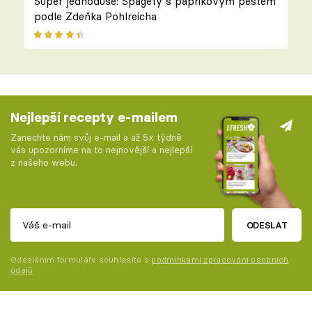
Super jednoduše: Špagety s paprikovým pestem
podle Zdeňka Pohlreicha
Nejlepší recepty e-mailem
Zanechte nám svůj e-mail a až 5x týdně
vás upozorníme na to nejnovější a nejlepší
z našeho webu.
ODESLAT
Odesláním formuláře souhlasíte s
podmínkami zpracování osobních
údajů