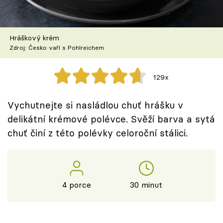
Škola vaření
Recepty z TV
Hráškový krém
Zdroj: Česko vaří s Pohlreichem
Speciál: Cuketa
129x
Těhotnej kuchař
Vychutnejte si nasládlou chuť hrášku v
Sledujte prima+
delikátní krémové polévce. Svěží barva a sytá
chuť činí z této polévky celoroční stálici.
Přihlášení
Sledujte nás
4 porce
30 minut