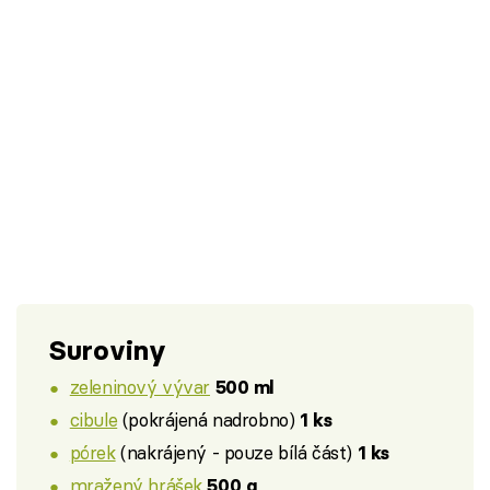
Suroviny
zeleninový vývar
500 ml
cibule
(pokrájená nadrobno)
1 ks
pórek
(nakrájený - pouze bílá část)
1 ks
mražený hrášek
500 g