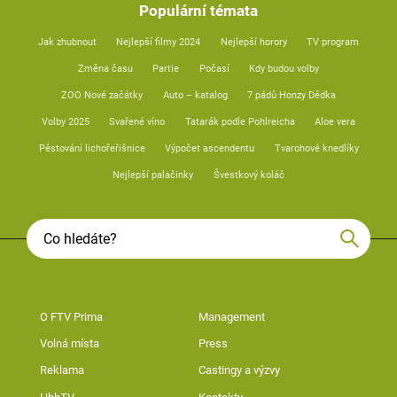
Populární témata
Jak zhubnout
Nejlepší filmy 2024
Nejlepší horory
TV program
Změna času
Partie
Počasí
Kdy budou volby
ZOO Nové začátky
Auto – katalog
7 pádů Honzy Dědka
Volby 2025
Svařené víno
Tatarák podle Pohlreicha
Aloe vera
Pěstování lichořeřišnice
Výpočet ascendentu
Tvarohové knedlíky
Nejlepší palačinky
Švestkový koláč
O FTV Prima
Management
Volná místa
Press
Reklama
Castingy a výzvy