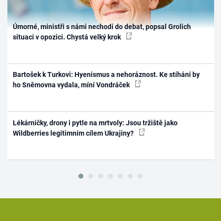
Úmorné, ministři s námi nechodí do debat, popsal Grolich
situaci v opozici. Chystá velký krok
Bartošek k Turkovi: Hyenismus a nehoráznost. Ke stíhání by
ho Sněmovna vydala, míní Vondráček
Lékárničky, drony i pytle na mrtvoly: Jsou tržiště jako
Wildberries legitimním cílem Ukrajiny?