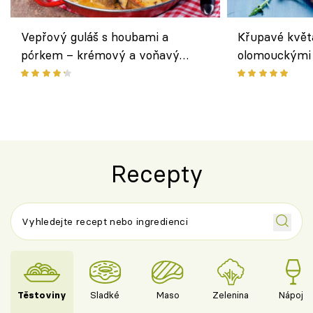
Vepřový guláš s houbami a
Křupavé květ
pórkem – krémový a voňavý
olomouckými 
pokrm z jednoho hrnce
bezlepkový o
českým sýre
Recepty
Těstoviny
Sladké
Maso
Zelenina
Nápoje