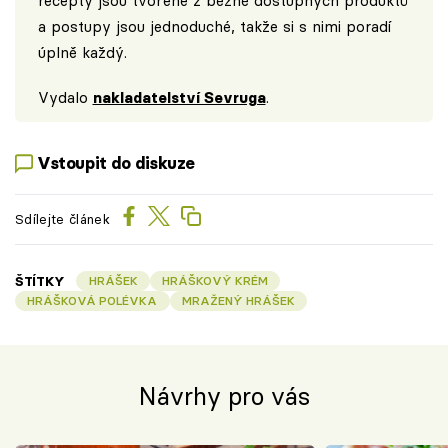
recepty jsou tvořené z běžně dostupných produktů
a postupy jsou jednoduché, takže si s nimi poradí
úplně každý.
Vydalo
nakladatelství Sevruga
.
Vstoupit do diskuze
Sdílejte článek
ŠTÍTKY
HRÁŠEK
HRÁŠKOVÝ KRÉM
HRÁŠKOVÁ POLÉVKA
MRAŽENÝ HRÁŠEK
Návrhy pro vás