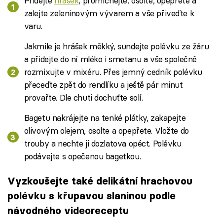
Přidejte
hrášek
, promíchejte, osolte, opepřete a
zalejte zeleninovým vývarem a vše přiveďte k
varu.
Jakmile je hrášek měkký, sundejte polévku ze žáru
a přidejte do ní mléko i smetanu a vše společně
rozmixujte v mixéru. Přes jemný cedník polévku
přeceďte zpět do rendlíku a ještě pár minut
provařte. Dle chuti dochuťte solí.
Bagetu nakrájejte na tenké plátky, zakapejte
olivovým olejem, osolte a opepřete. Vložte do
trouby a nechte ji dozlatova opéct. Polévku
podávejte s opečenou bagetkou.
Vyzkoušejte také delikátní hrachovou
polévku s křupavou slaninou podle
návodného videoreceptu