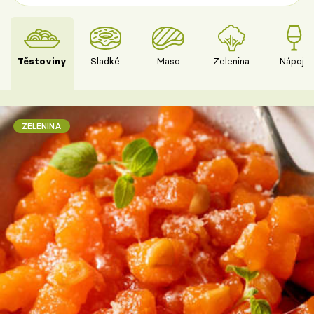
Těstoviny
Sladké
Maso
Zelenina
Nápoje
ZELENINA