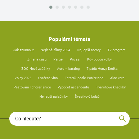
Populární témata
Jak zhubnout
Nejlepší filmy 2024
Nejlepší horory
TV program
Změna času
Partie
Počasí
Kdy budou volby
ZOO Nové začátky
Auto – katalog
7 pádů Honzy Dědka
Volby 2025
Svařené víno
Tatarák podle Pohlreicha
Aloe vera
Pěstování lichořeřišnice
Výpočet ascendentu
Tvarohové knedlíky
Nejlepší palačinky
Švestkový koláč