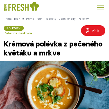
Prima Fresh
■
Prima Fresh
Recepty
Denní chody
Polévky
Kuře
Polévky k večeři
Rychlé večeře
Trendy:
POLÉVKY
Pin it
Kateřina Jašková
Česká kuchyně
Čokoláda
Krémová polévka z pečeného
květáku a mrkve
Témata
Recepty
Články
TV Program