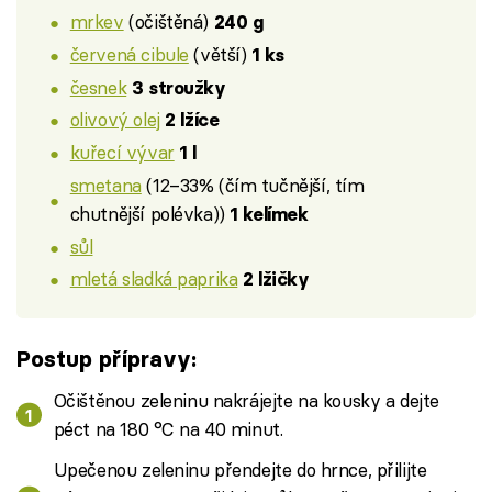
mrkev
(očištěná)
240 g
červená cibule
(větší)
1 ks
česnek
3 stroužky
olivový olej
2 lžíce
kuřecí vývar
1 l
smetana
(12–33% (čím tučnější, tím
chutnější polévka))
1 kelímek
sůl
mletá sladká paprika
2 lžičky
Postup přípravy:
Očištěnou zeleninu nakrájejte na kousky a dejte
péct na 180 °C na 40 minut.
Upečenou zeleninu přendejte do hrnce, přilijte