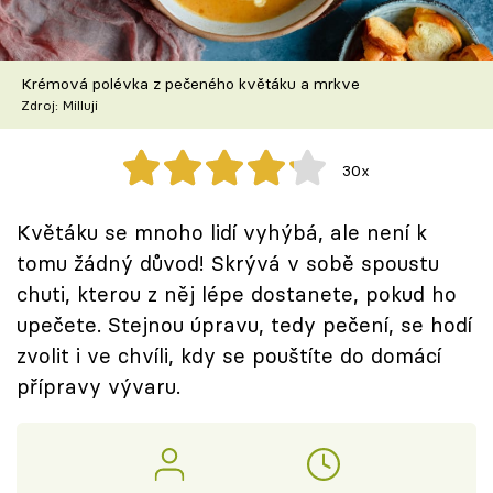
Škola vaření
Recepty z TV
Krémová polévka z pečeného květáku a mrkve
Zdroj: Milluji
Speciál: Cuketa
30x
Těhotnej kuchař
Květáku se mnoho lidí vyhýbá, ale není k
Sledujte prima+
tomu žádný důvod! Skrývá v sobě spoustu
chuti, kterou z něj lépe dostanete, pokud ho
Přihlášení
upečete. Stejnou úpravu, tedy pečení, se hodí
zvolit i ve chvíli, kdy se pouštíte do domácí
přípravy vývaru.
Sledujte nás