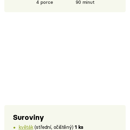
4 porce
90 minut
Suroviny
květák
(střední, očištěný)
1 ks