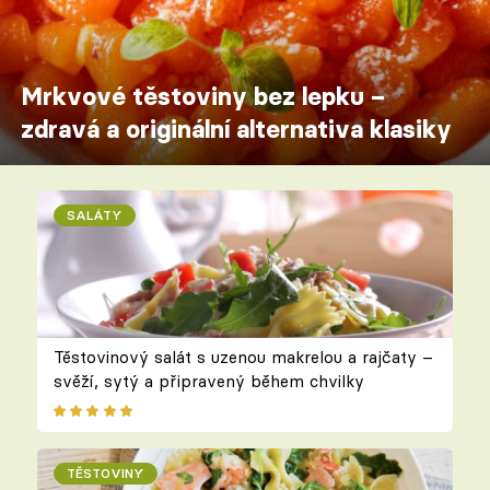
Mrkvové těstoviny bez lepku –
zdravá a originální alternativa klasiky
SALÁTY
Těstovinový salát s uzenou makrelou a rajčaty –
svěží, sytý a připravený během chvilky
TĚSTOVINY