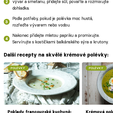
vývar a smetanu, přidejte sůl, povařte a rozmixujte
dohladka.
Podle potřeby, pokud je polévka moc hustá,
rozřeďte vývarem nebo vodou.
Nakonec přidejte mletou papriku a promixujte.
Servírujte s kostičkami balkánského sýra a krutony.
Další recepty na skvělé krémové polévky:
POLÉVKY
POLÉVKY
Poklady francouzské kuchyně:
Krémová pol