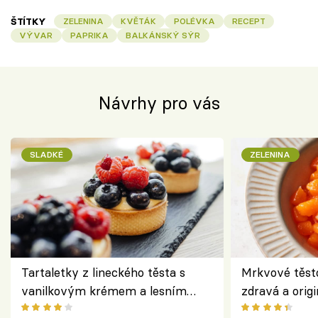
ŠTÍTKY
ZELENINA
KVĚTÁK
POLÉVKA
RECEPT
VÝVAR
PAPRIKA
BALKÁNSKÝ SÝR
Návrhy pro vás
SLADKÉ
ZELENINA
Tartaletky z lineckého těsta s
Mrkvové těst
vanilkovým krémem a lesním
zdravá a origi
ovocem podle Bread Society
klasiky