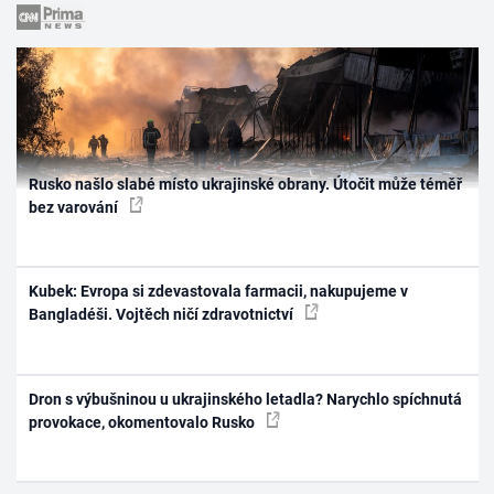
Rusko našlo slabé místo ukrajinské obrany. Útočit může téměř
bez varování
Kubek: Evropa si zdevastovala farmacii, nakupujeme v
Bangladéši. Vojtěch ničí zdravotnictví
Dron s výbušninou u ukrajinského letadla? Narychlo spíchnutá
provokace, okomentovalo Rusko