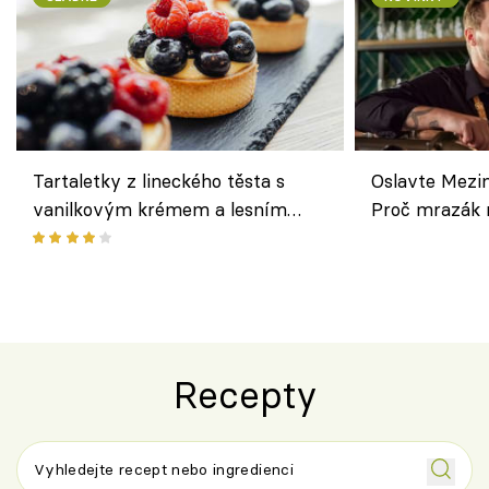
Tartaletky z lineckého těsta s
Oslavte Mezin
vanilkovým krémem a lesním
Proč mrazák n
ovocem podle Bread Society
horku vsadit 
Recepty