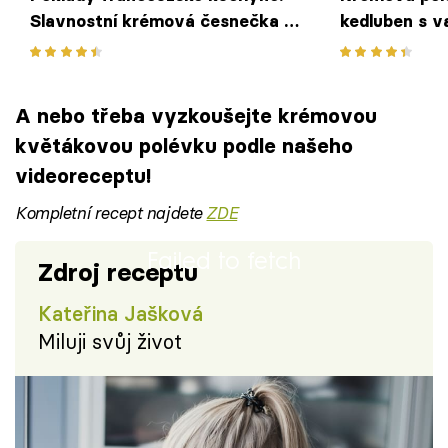
Slavnostní krémová česnečka s
kedluben s v
topinkou
A nebo třeba vyzkoušejte krémovou
květákovou polévku podle našeho
videoreceptu!
Kompletní recept najdete
ZDE
Failed to fetch
Zdroj receptu
Kateřina Jašková
Miluji svůj život