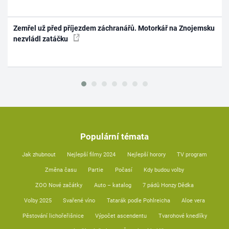
Zemřel už před příjezdem záchranářů. Motorkář na Znojemsku
nezvládl zatáčku
Populární témata
Jak zhubnout
Nejlepší filmy 2024
Nejlepší horory
TV program
Změna času
Partie
Počasí
Kdy budou volby
ZOO Nové začátky
Auto – katalog
7 pádů Honzy Dědka
Volby 2025
Svařené víno
Tatarák podle Pohlreicha
Aloe vera
Pěstování lichořeřišnice
Výpočet ascendentu
Tvarohové knedlíky