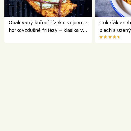
Obalovaný kuřecí řízek s vejcem z
Cukeťák aneb
horkovzdušné fritézy – klasika v
plech s uzen
novém pojetí podle Jamieho
způsob, jak z
Olivera
cukety