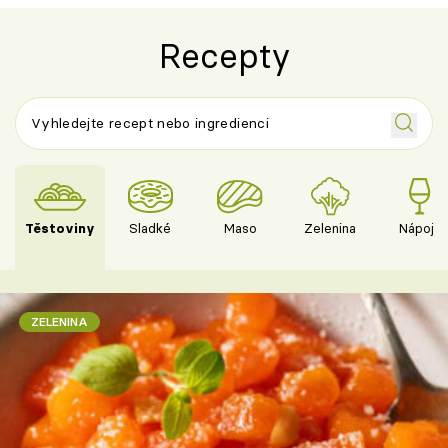
Recepty
Těstoviny
Sladké
Maso
Zelenina
Nápoje
ZELENINA