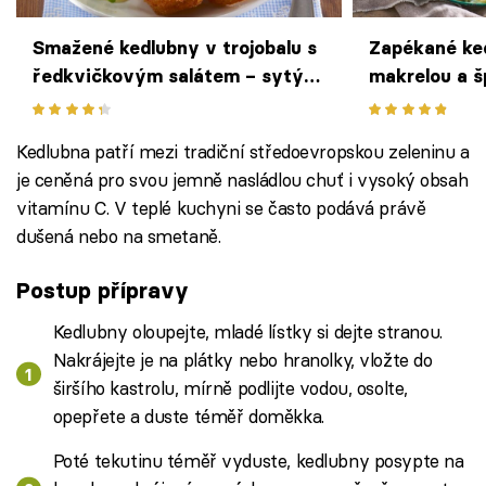
Smažené kedlubny v trojobalu s
Zapékané ke
ředkvičkovým salátem – sytý
makrelou a 
vegetariánský oběd
nečekaně la
večeře
Kedlubna patří mezi tradiční středoevropskou zeleninu a
je ceněná pro svou jemně nasládlou chuť i vysoký obsah
vitamínu C. V teplé kuchyni se často podává právě
dušená nebo na smetaně.
Postup přípravy
Kedlubny oloupejte, mladé lístky si dejte stranou.
Nakrájejte je na plátky nebo hranolky, vložte do
širšího kastrolu, mírně podlijte vodou, osolte,
opepřete a duste téměř doměkka.
Poté tekutinu téměř vyduste, kedlubny posypte na