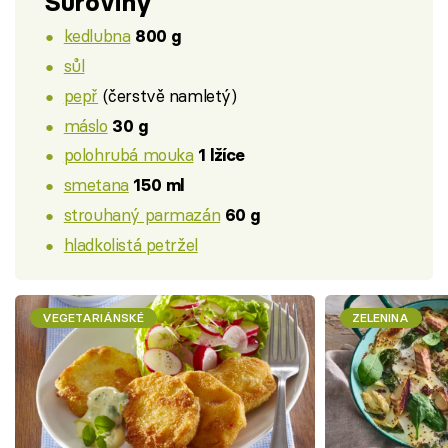
Suroviny
kedlubna
800 g
sůl
pepř
(čerstvě namletý)
máslo
30 g
polohrubá mouka
1 lžíce
smetana
150 ml
strouhaný parmazán
60 g
hladkolistá petržel
VEGETARIÁNSKÉ
ZELENINA