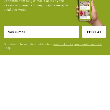
Zanechte nám svůj e-mail a až 5x týdně
vás upozorníme na to nejnovější a nejlepší
z našeho webu.
ODESLAT
Odesláním formuláře souhlasíte s
podmínkami zpracování osobních
údajů