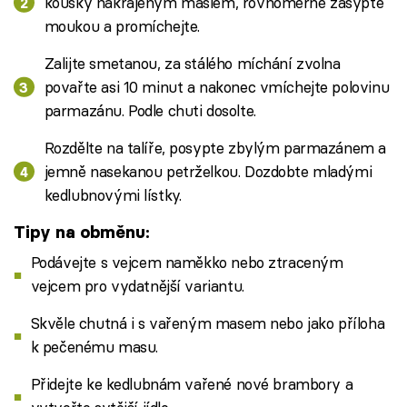
kousky nakrájeným máslem, rovnoměrně zasypte
moukou a promíchejte.
Zalijte smetanou, za stálého míchání zvolna
povařte asi 10 minut a nakonec vmíchejte polovinu
parmazánu. Podle chuti dosolte.
Rozdělte na talíře, posypte zbylým parmazánem a
jemně nasekanou petrželkou. Dozdobte mladými
kedlubnovými lístky.
Tipy na obměnu:
Podávejte s vejcem naměkko nebo ztraceným
vejcem pro vydatnější variantu.
Skvěle chutná i s vařeným masem nebo jako příloha
k pečenému masu.
Přidejte ke kedlubnám vařené nové brambory a