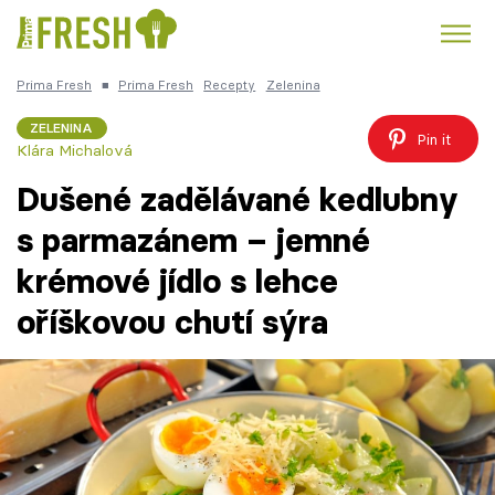
Prima Fresh
■
Prima Fresh
Recepty
Zelenina
Kuře
Polévky k večeři
Rychlé večeře
Trendy:
ZELENINA
Pin it
Klára Michalová
Česká kuchyně
Čokoláda
Dušené zadělávané kedlubny
s parmazánem – jemné
krémové jídlo s lehce
Témata
oříškovou chutí sýra
Recepty
Články
TV Program