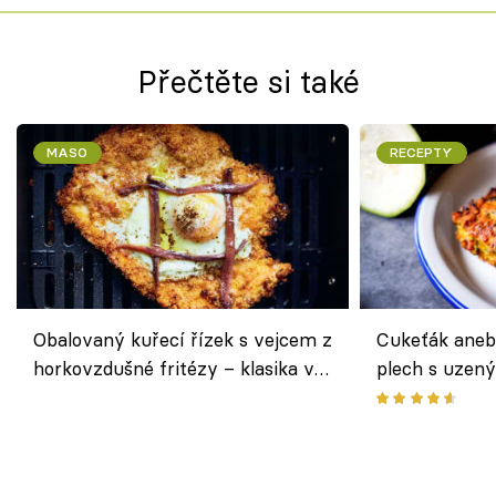
Přečtěte si také
MASO
RECEPTY
Obalovaný kuřecí řízek s vejcem z
Cukeťák aneb
horkovzdušné fritézy – klasika v
plech s uzen
novém pojetí podle Jamieho
způsob, jak z
Olivera
cukety