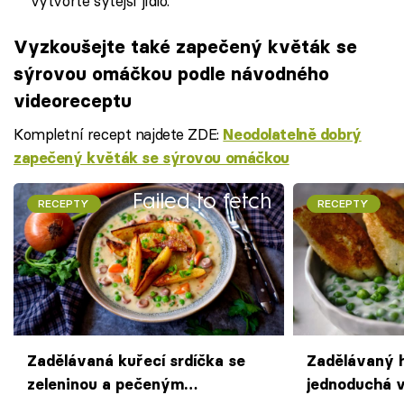
vytvořte sytější jídlo.
Vyzkoušejte také zapečený květák se
sýrovou omáčkou podle návodného
videoreceptu
Kompletní recept najdete ZDE:
Neodolatelně dobrý
zapečený květák se sýrovou omáčkou
Failed to fetch
RECEPTY
RECEPTY
Zadělávaná kuřecí srdíčka se
Zadělávaný h
zeleninou a pečeným
jednoduchá 