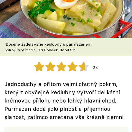
Škola vaření
Recepty z TV
Speciál: Cuketa
Dušené zadělávané kedlubny s parmazánem
Těhotnej kuchař
Zdroj: Profimedia, Jiří Poláček, Ifood SM
Sledujte prima+
3x
Přihlášení
Jednoduchý a přitom velmi chutný pokrm,
který z obyčejné kedlubny vytvoří delikátní
krémovou přílohu nebo lehký hlavní chod.
Sledujte nás
Parmazán dodá jídlu plnost a příjemnou
slanost, zatímco smetana vše krásně zjemní.