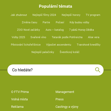
Populární témata
Jak zhubnout
Nejlepší filmy 2024
Nejlepší horory
TV program
Změna času
Partie
Počasí
Kdy budou volby
ZOO Nové začátky
Auto – katalog
7 pádů Honzy Dědka
Volby 2025
Svařené víno
Tatarák podle Pohlreicha
Aloe vera
Pěstování lichořeřišnice
Výpočet ascendentu
Tvarohové knedlíky
Nejlepší palačinky
Švestkový koláč
O FTV Prima
Management
Volná místa
Press
Reklama
Castingy a výzvy