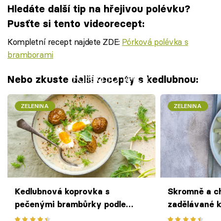
Hledáte další tip na hřejivou polévku?
Pusťte si tento videorecept:
Kompletní recept najdete ZDE:
Pórková polévka s
bramborami
Failed to fetch
Nebo zkuste další recepty s kedlubnou:
ZELENINA
ZELENINA
Kedlubnová koprovka s
Skromně a c
pečenými brambůrky podle
zadělávané k
Inspired Kitchen
a vejcem