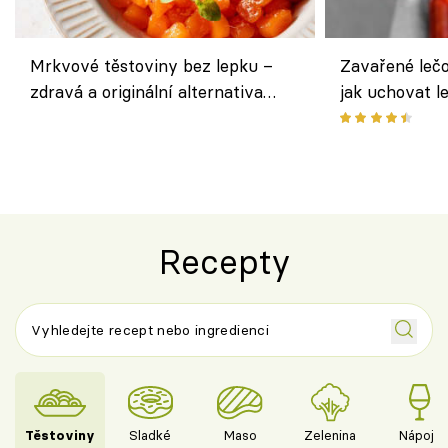
Mrkvové těstoviny bez lepku –
Zavařené lečo
zdravá a originální alternativa
jak uchovat l
klasiky
Recepty
Těstoviny
Sladké
Maso
Zelenina
Nápoje