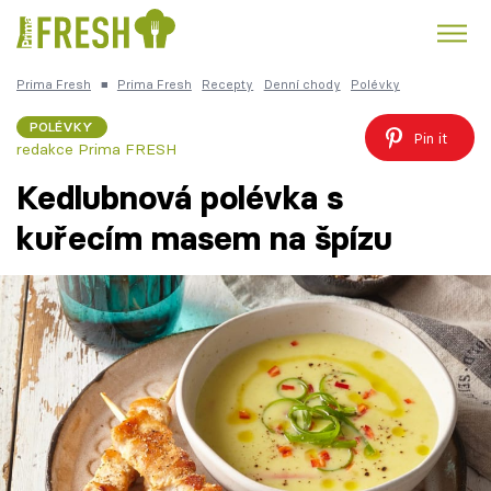
Prima Fresh
■
Prima Fresh
Recepty
Denní chody
Polévky
Kuře
Polévky k večeři
Rychlé večeře
Trendy:
POLÉVKY
Pin it
redakce Prima FRESH
Česká kuchyně
Čokoláda
Kedlubnová polévka s
kuřecím masem na špízu
Témata
Recepty
Články
TV Program