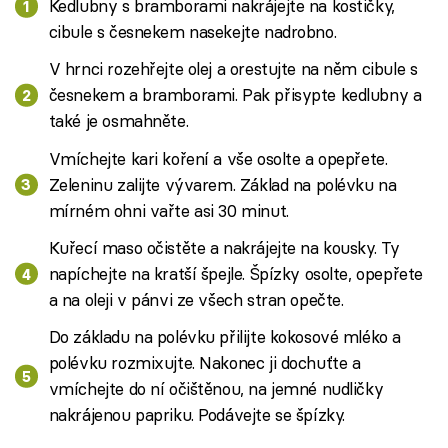
Kedlubny s bramborami nakrájejte na kostičky,
cibule s česnekem nasekejte nadrobno.
V hrnci rozehřejte olej a orestujte na něm cibule s
česnekem a bramborami. Pak přisypte kedlubny a
také je osmahněte.
Vmíchejte kari koření a vše osolte a opepřete.
Zeleninu zalijte vývarem. Základ na polévku na
mírném ohni vařte asi 30 minut.
Kuřecí maso očistěte a nakrájejte na kousky. Ty
napíchejte na kratší špejle. Špízky osolte, opepřete
a na oleji v pánvi ze všech stran opečte.
Do základu na polévku přilijte kokosové mléko a
polévku rozmixujte. Nakonec ji dochuťte a
vmíchejte do ní očištěnou, na jemné nudličky
nakrájenou papriku. Podávejte se špízky.