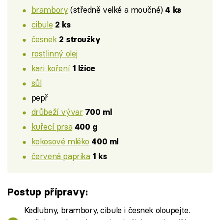
brambory
(středně velké a moučné)
4 ks
cibule
2 ks
česnek
2 stroužky
rostlinný olej
kari koření
1 lžíce
sůl
pepř
drůbeží vývar
700 ml
kuřecí prsa
400 g
kokosové mléko
400 ml
červená paprika
1 ks
Postup přípravy:
Kedlubny, brambory, cibule i česnek oloupejte.