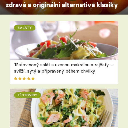
zdravá a originální alternativa klasiky
SALÁTY
Těstovinový salát s uzenou makrelou a rajčaty –
svěží, sytý a připravený během chvilky
TĚSTOVINY