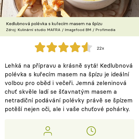
Škola vaření
Recepty z TV
Kedlubnová polévka s kuřecím masem na špízu
Zdroj: Kulinární studio MAFRA / Imagefood BM / Profimedia
Speciál: Cuketa
22x
Těhotnej kuchař
Lehká na přípravu a krásně sytá! Kedlubnová
Sledujte prima+
polévka s kuřecím masem na špízu je ideální
volbou pro oběd i večeři. Jemná zeleninová
Přihlášení
chuť skvěle ladí se šťavnatým masem a
netradiční podávání polévky právě se špízem
potěší nejen oči, ale i vaše chuťové pohárky.
Sledujte nás