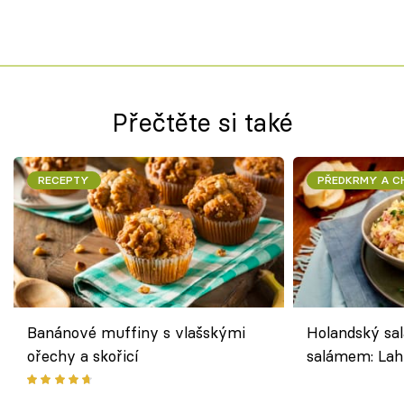
Přečtěte si také
RECEPTY
PŘEDKRMY A 
Banánové muffiny s vlašskými
Holandský sal
ořechy a skořicí
salámem: Lah
klasika, která
jako dřív