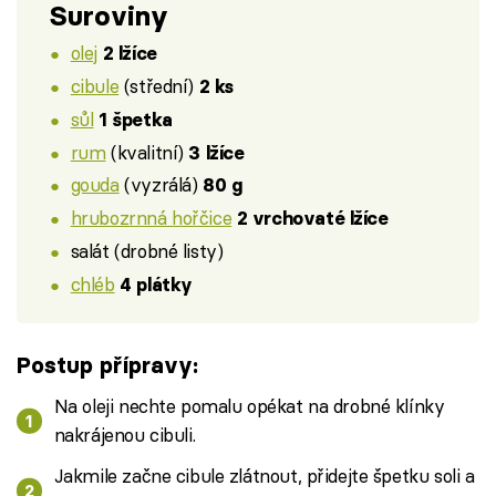
Suroviny
olej
2 lžíce
cibule
(střední)
2 ks
sůl
1 špetka
rum
(kvalitní)
3 lžíce
gouda
(vyzrálá)
80 g
hrubozrnná hořčice
2 vrchovaté lžíce
salát (drobné listy)
chléb
4 plátky
Postup přípravy:
Na oleji nechte pomalu opékat na drobné klínky
nakrájenou cibuli.
Jakmile začne cibule zlátnout, přidejte špetku soli a