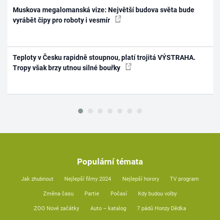
Muskova megalomanská vize: Největší budova světa bude
vyrábět čipy pro roboty i vesmír
Teploty v Česku rapidně stoupnou, platí trojitá VÝSTRAHA.
Tropy však brzy utnou silné bouřky
Populární témata
Jak zhubnout
Nejlepší filmy 2024
Nejlepší horory
TV program
Změna času
Partie
Počasí
Kdy budou volby
ZOO Nové začátky
Auto – katalog
7 pádů Honzy Dědka