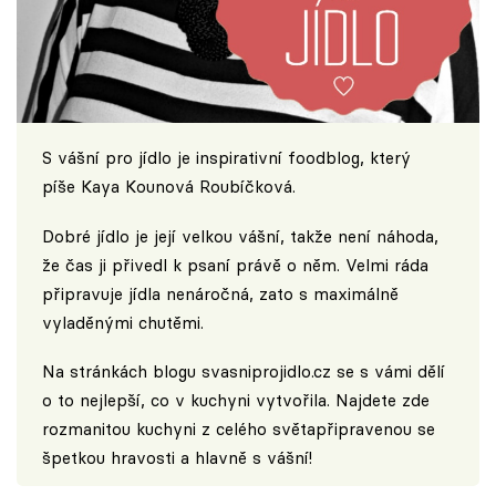
S vášní pro jídlo je inspirativní foodblog, který
píše Kaya Kounová Roubíčková.
Dobré jídlo je její velkou vášní, takže není náhoda,
že čas ji přivedl k psaní právě o něm. Velmi ráda
připravuje jídla nenáročná, zato s maximálně
vyladěnými chutěmi.
Na stránkách blogu
svasniprojidlo.cz
se s vámi dělí
o to nejlepší, co v kuchyni vytvořila. Najdete zde
rozmanitou kuchyni z celého světapřipravenou se
špetkou hravosti a hlavně s vášní!