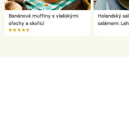
Banánové muffiny s vlašskými
Holandský sal
ořechy a skořicí
salámem: Lah
klasika, která
jako dřív