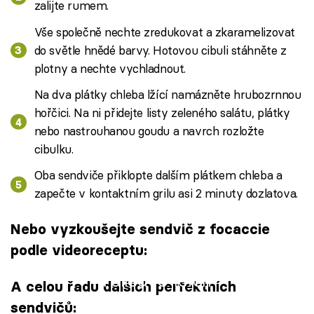
zalijte rumem.
Vše společně nechte zredukovat a zkaramelizovat
do světle hnědé barvy. Hotovou cibuli stáhněte z
plotny a nechte vychladnout.
Na dva plátky chleba lžící namázněte hrubozrnnou
hořčici. Na ni přidejte listy zeleného salátu, plátky
nebo nastrouhanou goudu a navrch rozložte
cibulku.
Oba sendviče přiklopte dalším plátkem chleba a
zapečte v kontaktním grilu asi 2 minuty dozlatova.
Nebo vyzkoušejte sendvič z focaccie
podle videoreceptu:
Failed to fetch
A celou řadu dalších perfektních
sendvičů: