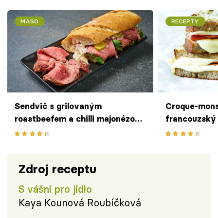
MASO
RECEPTY
Sendvič s grilovaným
Croque-mons
roastbeefem a chilli majonézou
francouzský 
podle pipMastera
k nakousnutí
Zdroj receptu
S vášní pro jídlo
Kaya Kounová Roubíčková