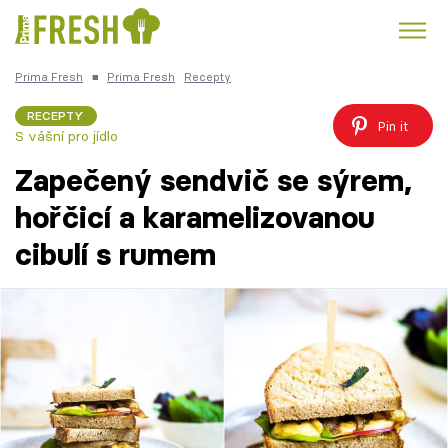
Prima Fresh
■
Prima Fresh
Recepty
Kuře
Polévky k večeři
Rychlé večeře
Trendy:
RECEPTY
Pin it
S vášní pro jídlo
Česká kuchyně
Čokoláda
Zapečený sendvič se sýrem,
hořčicí a karamelizovanou
cibulí s rumem
Témata
Recepty
Články
TV Program