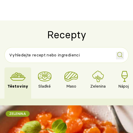
Recepty
Těstoviny
Sladké
Maso
Zelenina
Nápoje
ZELENINA