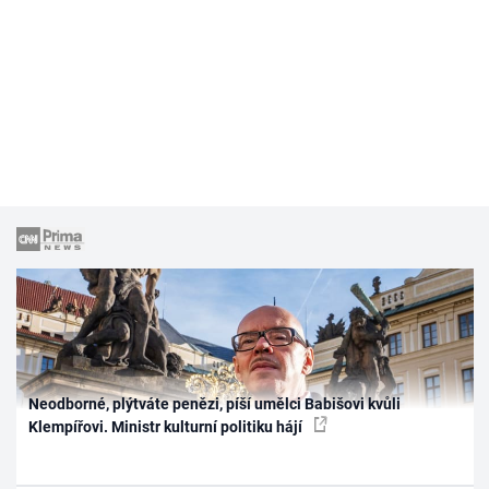
Neodborné, plýtváte penězi, píší umělci Babišovi kvůli
Klempířovi. Ministr kulturní politiku hájí