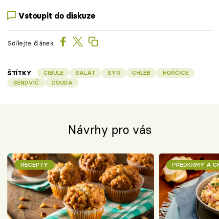
Vstoupit do diskuze
Sdílejte článek
ŠTÍTKY
CIBULE
SALÁT
SÝR
CHLÉB
HOŘČICE
SENDVIČ
GOUDA
Návrhy pro vás
RECEPTY
PŘEDKRMY A 