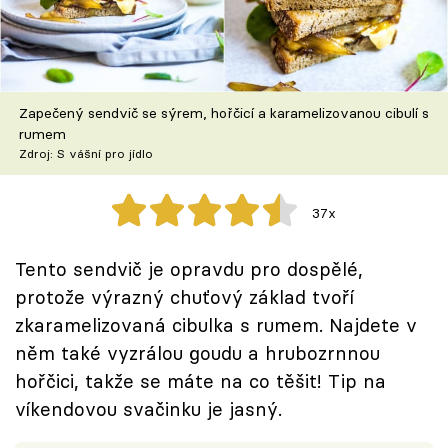
Škola vaření
Recepty z TV
Zapečený sendvič se sýrem, hořčicí a karamelizovanou cibulí s
Speciál: Cuketa
rumem
Zdroj: S vášní pro jídlo
Těhotnej kuchař
37x
Sledujte prima+
Tento sendvič je opravdu pro dospělé,
Přihlášení
protože výrazný chuťový základ tvoří
zkaramelizovaná cibulka s rumem. Najdete v
něm také vyzrálou goudu a hrubozrnnou
Sledujte nás
hořčici, takže se máte na co těšit! Tip na
víkendovou svačinku je jasný.