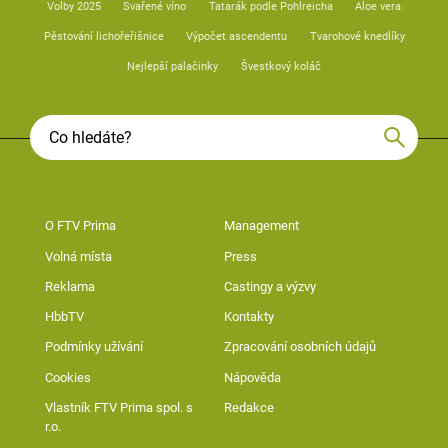
Volby 2025
Svařené víno
Tatarák podle Pohlreicha
Aloe vera
Pěstování lichořeřišnice
Výpočet ascendentu
Tvarohové knedlíky
Nejlepší palačinky
Švestkový koláč
O FTV Prima
Management
Volná místa
Press
Reklama
Castingy a výzvy
HbbTV
Kontakty
Podmínky užívání
Zpracování osobních údajů
Cookies
Nápověda
Vlastník FTV Prima spol. s
Redakce
r.o.