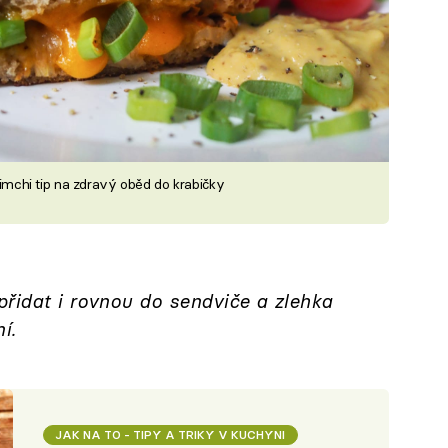
chi tip na zdravý oběd do krabičky
přidat i rovnou do sendviče a zlehka
í.
JAK NA TO - TIPY A TRIKY V KUCHYNI