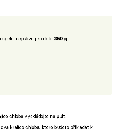
dospělé, nepálivé pro děti)
350 g
jíce chleba vyskládejte na pult.
 dva krajíce chleba, které budete přikládat k