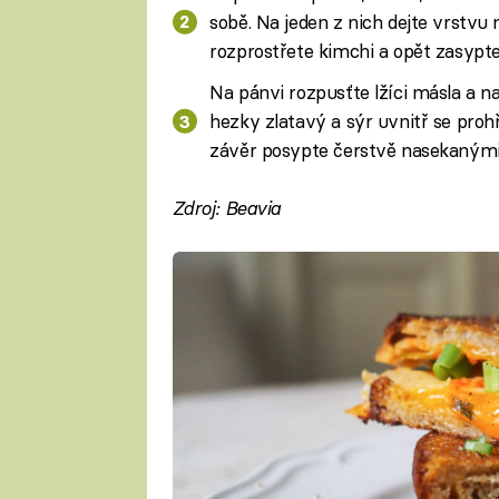
sobě. Na jeden z nich dejte vrstvu
rozprostřete kimchi a opět zasypt
Na pánvi rozpusťte lžíci másla a na
hezky zlatavý a sýr uvnitř se prohř
závěr posypte čerstvě nasekanými
Zdroj: Beavia