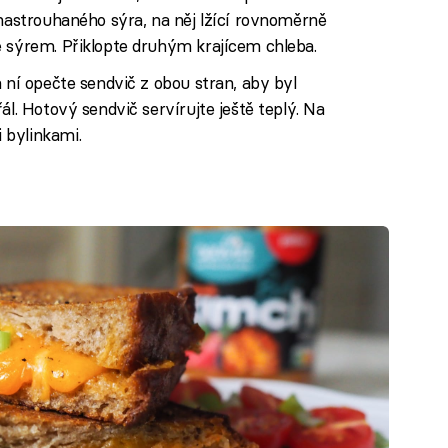
 nastrouhaného sýra, na něj lžící rovnoměrně
e sýrem. Přiklopte druhým krajícem chleba.
 ní opečte sendvič z obou stran, aby byl
ál. Hotový sendvič servírujte ještě teplý. Na
 bylinkami.