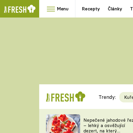
Menu
Recepty
Články
T
Oblíbené
Přílohy
recepty
HRANOLKY
HOUBY
KNEDLÍKY
DÝNĚ
KAŠE
RYCHLOVKY
Trendy:
Kuř
Populární
Videorecept
Nepečené jahodové ře
– lehký a osvěžující
kuchaři
dezert, na který
TEĎ VAŘÍ ŠÉF!