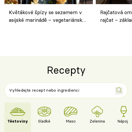
Květákové špízy se sezamem v
Rajčatová om
asijské marinádě – vegetariánská
rajčat – zákla
chuťovka z grilu
Recepty
Těstoviny
Sladké
Maso
Zelenina
Nápoje