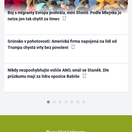
Boj s migranty Evropa prohrála, míní Stoniš. Podle Mlejnka je
nelze jen tak chytit za límec
Grónsko v pohotovosti: Americká firma napojená na lidi od
Trumpa chystá vrty bez povolení
Nikdy nezpochybňujte voliče ANO, smál se Staněk. Dle
průzkumu mají za lídra opozice Babiše