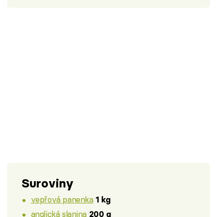
Suroviny
vepřová panenka
1 kg
anglická slanina
200 g