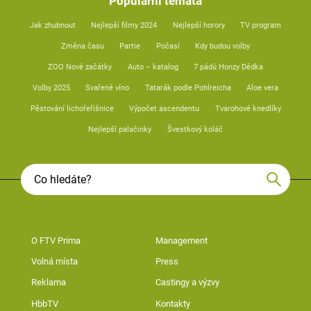
Populární témata
Jak zhubnout
Nejlepší filmy 2024
Nejlepší horory
TV program
Změna času
Partie
Počasí
Kdy budou volby
ZOO Nové začátky
Auto – katalog
7 pádů Honzy Dědka
Volby 2025
Svařené víno
Tatarák podle Pohlreicha
Aloe vera
Pěstování lichořeřišnice
Výpočet ascendentu
Tvarohové knedlíky
Nejlepší palačinky
Švestkový koláč
O FTV Prima
Management
Volná místa
Press
Reklama
Castingy a výzvy
HbbTV
Kontakty