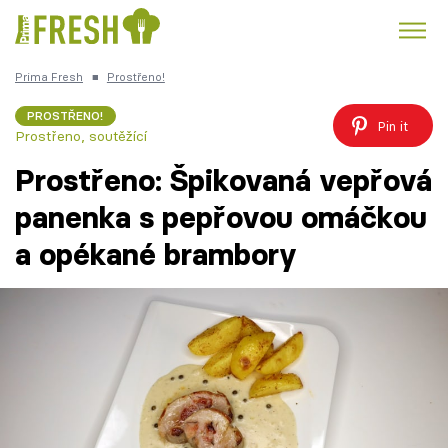
Prima Fresh
■
Prostřeno!
Kuře
Polévky k večeři
Rychlé večeře
Trendy:
PROSTŘENO!
Pin it
Prostřeno, soutěžící
Česká kuchyně
Čokoláda
Prostřeno: Špikovaná vepřová
panenka s pepřovou omáčkou
a opékané brambory
Témata
Recepty
Články
TV Program