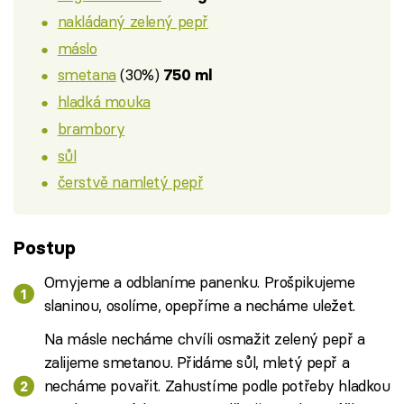
nakládaný zelený pepř
máslo
smetana
(30%)
750 ml
hladká mouka
brambory
sůl
čerstvě namletý pepř
Postup
Omyjeme a odblaníme panenku. Prošpikujeme
slaninou, osolíme, opepříme a necháme uležet.
Na másle necháme chvíli osmažit zelený pepř a
zalijeme smetanou. Přidáme sůl, mletý pepř a
necháme povařit. Zahustíme podle potřeby hladkou