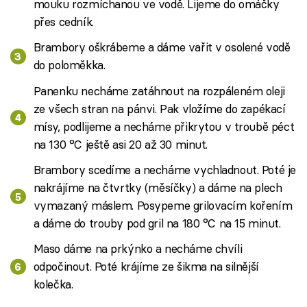
mouku rozmíchanou ve vodě. Lijeme do omáčky
přes cedník.
Brambory oškrábeme a dáme vařit v osolené vodě
do poloměkka.
Panenku necháme zatáhnout na rozpáleném oleji
ze všech stran na pánvi. Pak vložíme do zapékací
mísy, podlijeme a necháme přikrytou v troubě péct
na 130 °C ještě asi 20 až 30 minut.
Brambory scedíme a necháme vychladnout. Poté je
nakrájíme na čtvrtky (měsíčky) a dáme na plech
vymazaný máslem. Posypeme grilovacím kořením
a dáme do trouby pod gril na 180 °C na 15 minut.
Maso dáme na prkýnko a necháme chvíli
odpočinout. Poté krájíme ze šikma na silnější
kolečka.