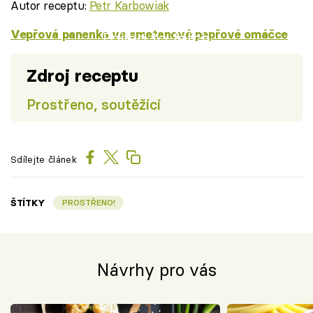
Autor receptu:
Petr Karbowiak
Vepřová panenka ve smetanové pepřové omáčce
Failed to fetch
Zdroj receptu
Prostřeno, soutěžící
Sdílejte článek
ŠTÍTKY
PROSTŘENO!
Návrhy pro vás