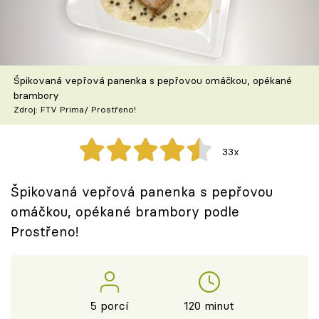
Škola vaření
Recepty z TV
Špikovaná vepřová panenka s pepřovou omáčkou, opékané
Speciál: Cuketa
brambory
Zdroj: FTV Prima/ Prostřeno!
Těhotnej kuchař
33x
Sledujte prima+
Špikovaná vepřová panenka s pepřovou
Přihlášení
omáčkou, opékané brambory podle
Prostřeno!
Sledujte nás
5 porcí
120 minut