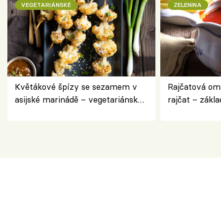
VEGETARIÁNSKÉ
ZELENINA
Květákové špízy se sezamem v
Rajčatová om
asijské marinádě – vegetariánská
rajčat – zákla
chuťovka z grilu