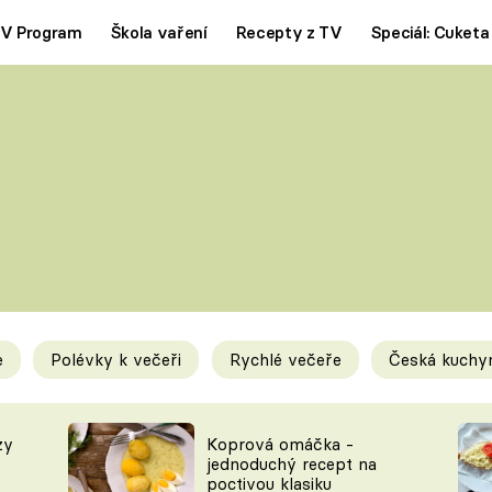
V Program
Škola vaření
Recepty z TV
Speciál: Cuketa
Polévky
Saláty
ČESKÁ KLASIKA
TĚSTOVIN
SILNÉ VÝVARY
SLADKÉ
KRÉMOVÉ
BEZMASÁ J
e
Polévky k večeři
Rychlé večeře
Česká kuchy
y
Tipy a triky
Novink
zy
Koprová omáčka -
jednoduchý recept na
poctivou klasiku
KAM ZA JÍDLEM
BLOG