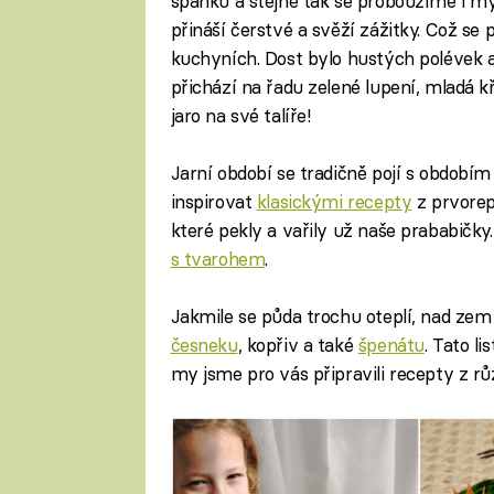
spánku a stejně tak se probouzíme i my.
přináší čerstvé a svěží zážitky. Což se 
kuchyních. Dost bylo hustých polévek 
přichází na řadu zelené lupení, mladá 
jaro na své talíře!
Jarní období se tradičně pojí s obdobím
inspirovat
klasickými recepty
z prvorep
které pekly a vařily už naše prababičky.
s tvarohem
.
Jakmile se půda trochu oteplí, nad zem
česneku
, kopřiv a také
špenátu
. Tato l
my jsme pro vás připravili recepty z r