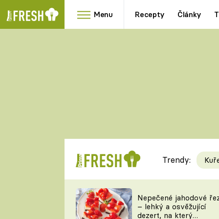
Menu
Recepty
Články
T
Oblíbené
Přílohy
recepty
HRANOLKY
HOUBY
KNEDLÍKY
DÝNĚ
KAŠE
RYCHLOVKY
Trendy:
Kuř
Populární
Videorecept
Nepečené jahodové ře
– lehký a osvěžující
kuchaři
dezert, na který
TEĎ VAŘÍ ŠÉF!