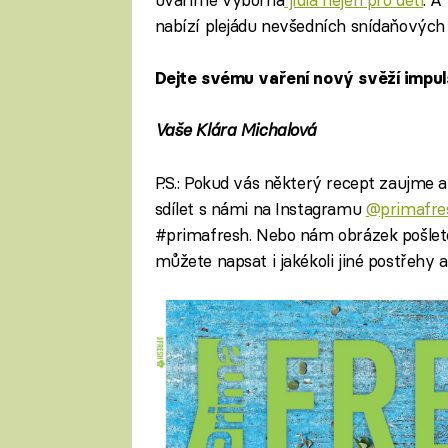
nabízí plejádu nevšedních snídaňových
Dejte svému vaření nový svěží impuls 
Vaše Klára Michalová
P.S.: Pokud vás některý recept zaujme 
sdílet s námi na Instagramu
@primafre
#primafresh. Nebo nám obrázek pošlet
můžete napsat i jakékoli jiné postřehy 