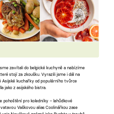
jsme zavítali do belgické kuchyně a nabízíme
ré stojí za zkoušku. Vyrazili jsme i dál na
 Asijské kuchařky od populárního tvůrce
a jako z asijského bistra.
e pohoštění pro koledníky – lahůdkové
Svatavou Vaškovou alias Coolinářkou zase
 Lucie Nováková známá jako Buchta v troubě