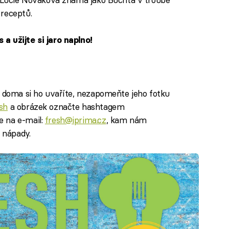
 receptů.
a užijte si jaro naplno!
a doma si ho uvaříte, nezapomeňte jeho fotku
sh
a obrázek označte hashtagem
e na e-mail:
fresh@iprima.cz
, kam nám
a nápady.