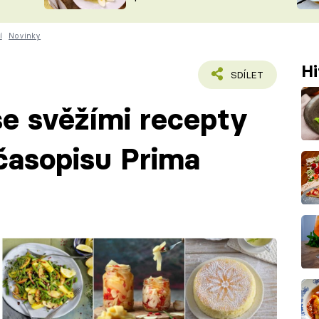
ŠÉFREDAK
VYCHYTÁVKY
í
Novinky
SOUTĚŽ FR
NA NÁKUPECH
ČASOPIS
Hi
SDÍLET
 se svěžími recepty
 časopisu Prima