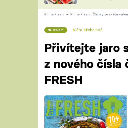
nepotřebujete troubu
ZDENĚK
ČESKO NA TALÍŘI
POHLREICH
Prima Fresh
■
Prima Fresh
Články ze světa vařen
KAROLÍNA,
JAROSLAV SAPÍK
DOMÁCÍ
Klára Michalová
NOVINKY
KUCHAŘKA
KAROLÍNA
KAMBERSKÁ
Přivítejte jaro
z nového čísla
FRESH