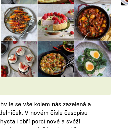
chvíle se vše kolem nás zazelená a
ídelníček. V novém čísle časopisu
ystali obří porci nové a svěží