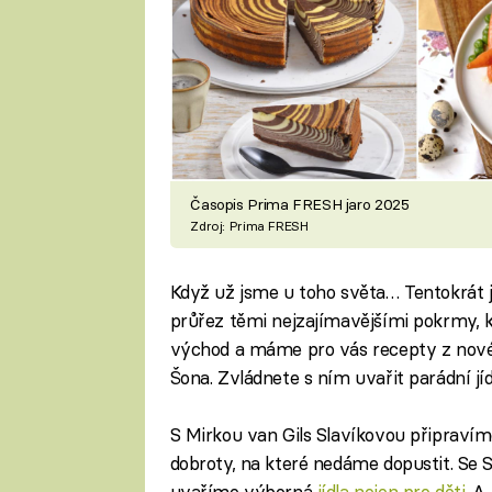
Časopis Prima FRESH jaro 2025
Zdroj: Prima FRESH
Když už jsme u toho světa… Tentokrát 
průřez těmi nejzajímavějšími pokrmy, kte
východ a máme pro vás recepty z nové
Šona. Zvládnete s ním uvařit parádní jídl
S Mirkou van Gils Slavíkovou připravím
dobroty, na které nedáme dopustit. Se 
uvaříme výborná
jídla nejen pro děti
. A