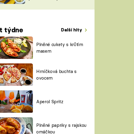
TORKY
ESH
t týdne
Další hity
Plněné cukety s krůtím
masem
Hrníčková buchta s
ovocem
Aperol Spritz
Plněné papriky s rajskou
omáčkou