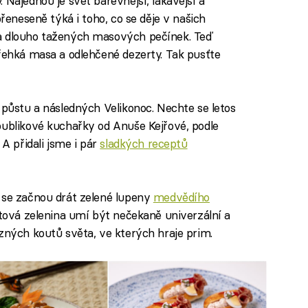
 Najednou je svět barevnější, lákavější a
přeneseně týká i toho, co se děje v našich
a dlouho tažených masových pečínek. Teď
křehká masa a odlehčené dezerty. Tak pusťte
 půstu a následných Velikonoc. Nechte se letos
ublikové kuchařky od Anuše Kejřové, podle
 A přidali jsme i pár
sladkých receptů
 se začnou drát zelené lupeny
medvědího
istová zelenina umí být nečekaně univerzální a
ůzných koutů světa, ve kterých hraje prim.