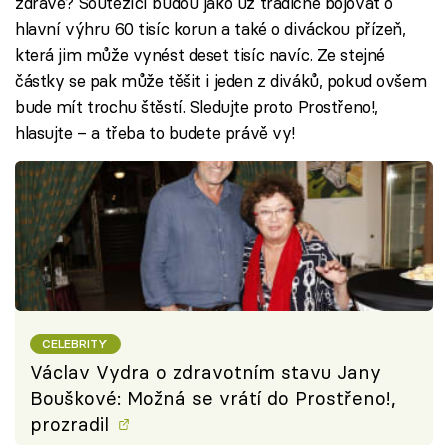
zdravě? Soutěžící budou jako už tradičně bojovat o
hlavní výhru 60 tisíc korun a také o diváckou přízeň,
která jim může vynést deset tisíc navíc. Ze stejné
částky se pak může těšit i jeden z diváků, pokud ovšem
bude mít trochu štěstí. Sledujte proto Prostřeno!,
hlasujte – a třeba to budete právě vy!
CELEBRITY
Václav Vydra o zdravotním stavu Jany
Bouškové: Možná se vrátí do Prostřeno!,
prozradil