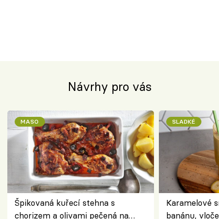
Návrhy pro vás
MASO
SLADKÉ
Špikovaná kuřecí stehna s
Karamelové s
chorizem a olivami pečená na
banánu, vloče