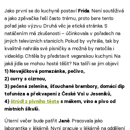
Jako první se do kuchyně postaví
. Není soutěživá
Frída
a jako zpěvačka řeší často trému, proto bere tento
pořad jako výzvu. Druhá věc je etická stránka. S
natáčením má zkušenosti – účinkovala v pořadech na
jiných televizních stanicích. Pokud by vyhrála, tak by
kvalitně nahrála své písničky a možná by natočila i
videoklip. Chtěla by představit veganskou kuchyni. Na
jaká jídla se mohou hosté těšit? Na talíři se jim objeví:
1) Nevajíčková pomazánka, pečivo,
2) curry s cizrnou,
3) pečená zelenina, šťouchané brambory, domácí dip
tofunéza a překvapení z České Vsi u Jeseníků,
4)
štrúdl z pivního těsta
s mákem, víno a pivo od
místních šikulů.
Úterní večer bude patřit
. Pracovala jako
Janě
laborantka v lékárně. Nyní pracuje v lékárně na oddělení