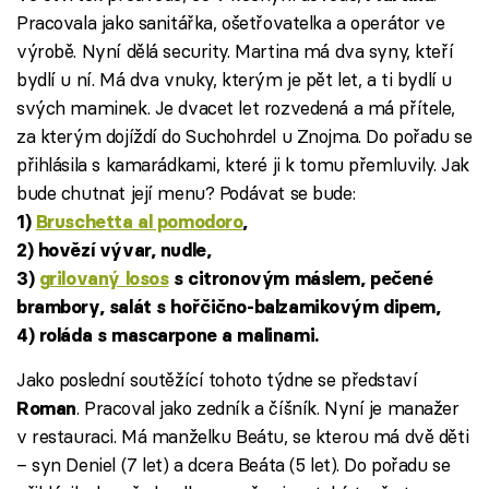
Pracovala jako sanitářka, ošetřovatelka a operátor ve
výrobě. Nyní dělá security. Martina má dva syny, kteří
bydlí u ní. Má dva vnuky, kterým je pět let, a ti bydlí u
svých maminek. Je dvacet let rozvedená a má přítele,
za kterým dojíždí do Suchohrdel u Znojma. Do pořadu se
přihlásila s kamarádkami, které ji k tomu přemluvily. Jak
bude chutnat její menu? Podávat se bude:
1)
Bruschetta al pomodoro
,
2) hovězí vývar, nudle,
3)
grilovaný losos
s citronovým máslem, pečené
brambory, salát s hořčično-balzamikovým dipem,
4) roláda s mascarpone a malinami.
Jako poslední soutěžící tohoto týdne se představí
. Pracoval jako zedník a číšník. Nyní je manažer
Roman
v restauraci. Má manželku Beátu, se kterou má dvě děti
– syn Deniel (7 let) a dcera Beáta (5 let). Do pořadu se