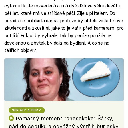
cytostatik. Je rozvedená a má dvě děti ve věku devět a
pět let, které má ve střídavé péči. Žije s přítelem. Do
pořadu se přihlásila sama, protože by chtěla získat nové
zkušenosti a zkusit si, jaké to je vařit před kamerami pro
pět lidí. Pokud by vyhrála, tak by peníze použila na
dovolenou a zbytek by dala na bydlení. A co se na
talířích objeví?
SERIÁLY A FILMY
Památný moment "chesekake" Šárky,
pád do septiku a odvážný výstřih burlesky