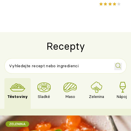
nebo středomořské sugo
letní zelenin
výraznou chu
Španělskem
Recepty
Těstoviny
Sladké
Maso
Zelenina
Nápoje
ZELENINA