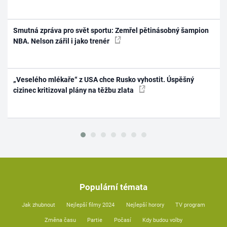
Smutná zpráva pro svět sportu: Zemřel pětinásobný šampion
NBA. Nelson zářil i jako trenér
„Veselého mlékaře“ z USA chce Rusko vyhostit. Úspěšný
cizinec kritizoval plány na těžbu zlata
Populární témata
Jak zhubnout
Nejlepší filmy 2024
Nejlepší horory
TV program
Změna času
Partie
Počasí
Kdy budou volby