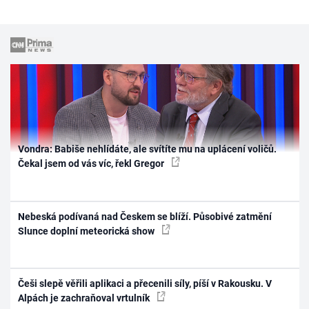
Vondra: Babiše nehlídáte, ale svítíte mu na uplácení voličů.
Čekal jsem od vás víc, řekl Gregor
Nebeská podívaná nad Českem se blíží. Působivé zatmění
Slunce doplní meteorická show
Češi slepě věřili aplikaci a přecenili síly, píší v Rakousku. V
Alpách je zachraňoval vrtulník