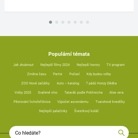
Populární témata
Jak zhubnout
Nejlepší filmy 2024
Nejlepší horory
TV program
Změna času
Partie
Počasí
Kdy budou volby
ZOO Nové začátky
Auto – katalog
7 pádů Honzy Dědka
Volby 2025
Svařené víno
Tatarák podle Pohlreicha
Aloe vera
Pěstování lichořeřišnice
Výpočet ascendentu
Tvarohové knedlíky
Nejlepší palačinky
Švestkový koláč