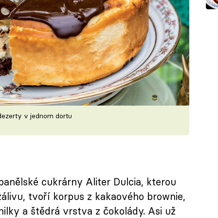
dezerty v jednom dortu
anělské cukrárny Aliter Dulcia, kterou
zálivu, tvoří korpus z kakaového brownie,
ky a štědrá vrstva z čokolády. Asi už