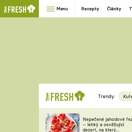
Menu
Recepty
Články
T
Oblíbené
Přílohy
recepty
HRANOLKY
HOUBY
KNEDLÍKY
DÝNĚ
KAŠE
RYCHLOVKY
Trendy:
Kuř
Populární
Videorecept
Nepečené jahodové ře
– lehký a osvěžující
kuchaři
dezert, na který
TEĎ VAŘÍ ŠÉF!