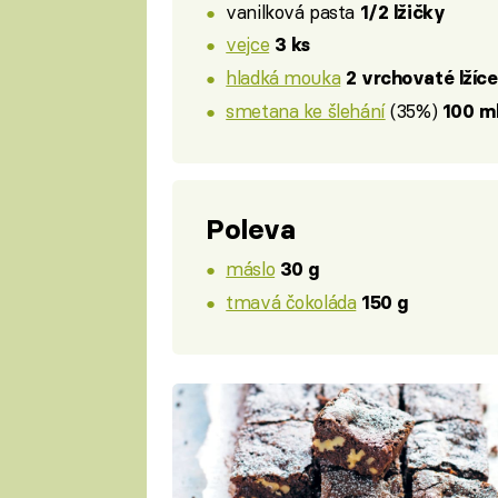
vanilková pasta
1/2 lžičky
vejce
3 ks
hladká mouka
2 vrchovaté lžíce
smetana ke šlehání
(35%)
100 m
Poleva
máslo
30 g
tmavá čokoláda
150 g