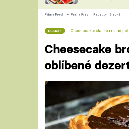
nepotřebujete troubu
ZDENĚK
ČESKO NA TALÍŘI
POHLREICH
Prima Fresh
■
Prima Fresh
Recepty
Sladké
KAROLÍNA,
JAROSLAV SAPÍK
DOMÁCÍ
Cheesecake: sladké i slané pot
SLADKÉ
KUCHAŘKA
KAROLÍNA
KAMBERSKÁ
Cheesecake br
oblíbené dezer