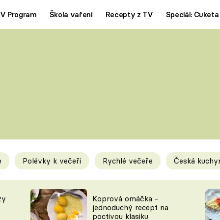
V Program
Škola vaření
Recepty z TV
Speciál: Cuketa
Polévky
Saláty
ČESKÁ KLASIKA
TĚSTOVIN
SILNÉ VÝVARY
SLADKÉ
KRÉMOVÉ
BEZMASÁ J
e
Polévky k večeři
Rychlé večeře
Česká kuchy
y
Tipy a triky
Novink
zy
Koprová omáčka -
jednoduchý recept na
poctivou klasiku
KAM ZA JÍDLEM
BLOG