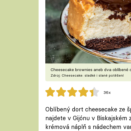
Cheesecake brownies aneb dva oblíbené 
Zdroj: Cheesecake: sladké i slané potěšení
36x
Oblíbený dort cheesecake ze šp
najdete v Gijónu v Biskajském 
krémová náplň s nádechem vanil