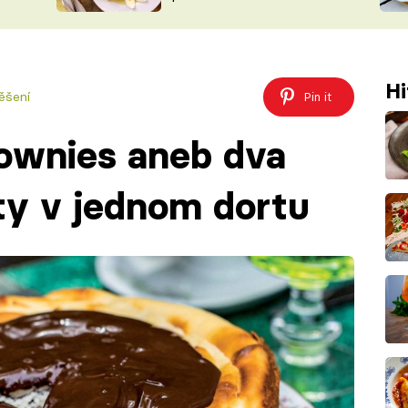
ŠÉFREDAK
VYCHYTÁVKY
SOUTĚŽ FR
NA NÁKUPECH
ČASOPIS
Hi
ěšení
Pin it
ownies aneb dva
ty v jednom dortu