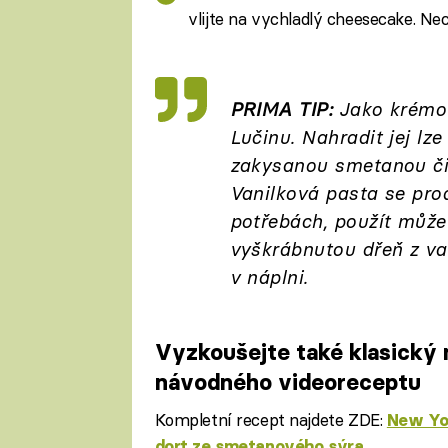
vlijte na vychladlý cheesecake. Ne
PRIMA TIP:
Jako krémov
Lučinu. Nahradit jej lz
zakysanou smetanou či
Vanilková pasta se pro
potřebách, použít můžet
vyškrábnutou dřeň z va
v náplni.
Vyzkoušejte také klasický
návodného videoreceptu
Kompletní recept najdete ZDE:
New Yor
dort ze smetanového sýra