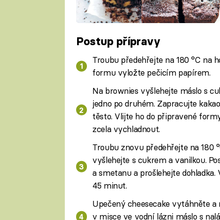
Postup přípravy
Troubu předehřejte na 180 °C na ho
formu vyložte pečicím papírem.
Na brownies vyšlehejte máslo s cu
jedno po druhém. Zapracujte kakao,
těsto. Vlijte ho do připravené for
zcela vychladnout.
Troubu znovu předehřejte na 180 °
vyšlehejte s cukrem a vanilkou. P
a smetanu a prošlehejte dohladka. 
45 minut.
Upečený cheesecake vytáhněte a n
v misce ve vodní lázni máslo s na