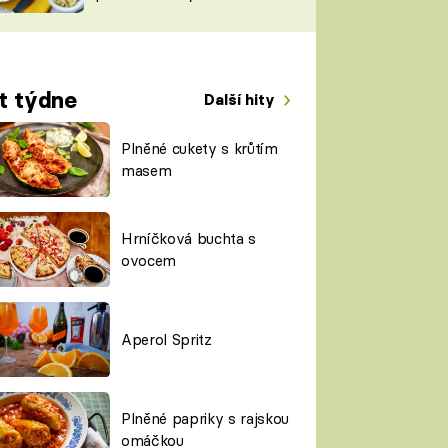
TORKY
ESH
t týdne
Další hity
Plněné cukety s krůtím
masem
Hrníčková buchta s
ovocem
Aperol Spritz
Plněné papriky s rajskou
omáčkou