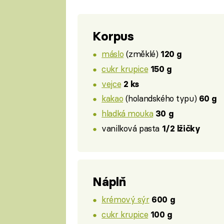
Korpus
máslo
(změklé)
120 g
cukr krupice
150 g
vejce
2 ks
kakao
(holandského typu)
60 g
hladká mouka
30 g
vanilková pasta
1/2 lžičky
Náplň
krémový sýr
600 g
cukr krupice
100 g