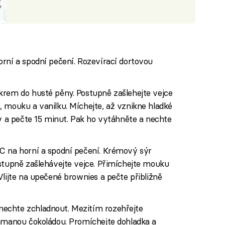
rní a spodní pečení. Rozevírací dortovou
krem do husté pěny. Postupně zašlehejte vejce
 mouku a vanilku. Míchejte, až vznikne hladké
my a pečte 15 minut. Pak ho vytáhněte a nechte
C na horní a spodní pečení. Krémový sýr
ostupně zašlehávejte vejce. Přimíchejte mouku
Vlijte na upečené brownies a pečte přibližně
echte zchladnout. Mezitím rozehřejte
lámanou čokoládou. Promíchejte dohladka a