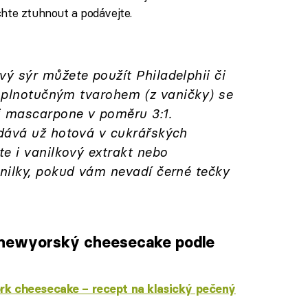
chte ztuhnout a podávejte.
ý sýr můžete použít Philadelphii či
e plnotučným tvarohem (z vaničky) se
 mascarpone v poměru 3:1.
dává už hotová v cukrářských
e i vanilkový extrakt nebo
nilky, pokud vám nevadí černé tečky
 newyorský cheesecake podle
k cheesecake – recept na klasický pečený