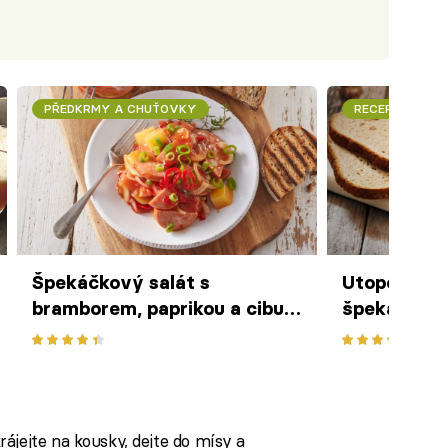
PŘEDKRMY A CHUŤOVKY
RECEPTY
Špekáčkový salát s
Utopencův 
bramborem, paprikou a cibulí
špekáčky a
– pikantní klasika, která
chutná nejlépe se žejdlíkem
piva
ájejte na kousky, dejte do mísy a