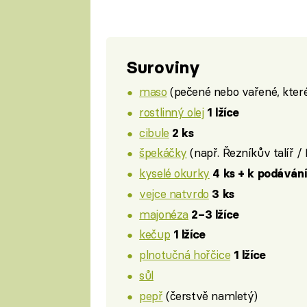
Suroviny
maso
(pečené nebo vařené, kter
rostlinný olej
1 lžíce
cibule
2 ks
špekáčky
(např. Řezníkův talíř 
kyselé okurky
4 ks + k podávání
vejce natvrdo
3 ks
majonéza
2–3 lžíce
kečup
1 lžíce
plnotučná hořčice
1 lžíce
sůl
pepř
(čerstvě namletý)