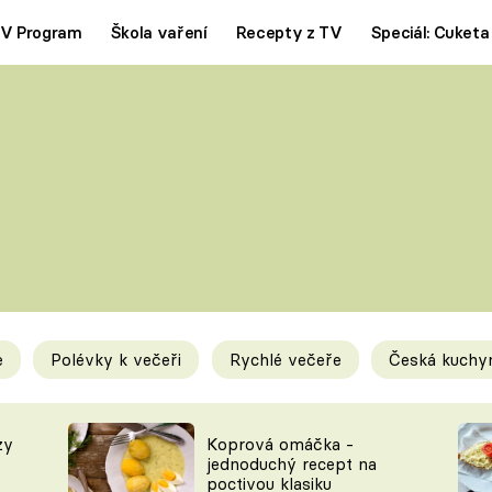
V Program
Škola vaření
Recepty z TV
Speciál: Cuketa
Polévky
Saláty
ČESKÁ KLASIKA
TĚSTOVIN
SILNÉ VÝVARY
SLADKÉ
KRÉMOVÉ
BEZMASÁ J
e
Polévky k večeři
Rychlé večeře
Česká kuchy
y
Tipy a triky
Novink
zy
Koprová omáčka -
jednoduchý recept na
poctivou klasiku
KAM ZA JÍDLEM
BLOG