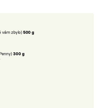
é vám zbylo)
500 g
/ Penny)
300 g