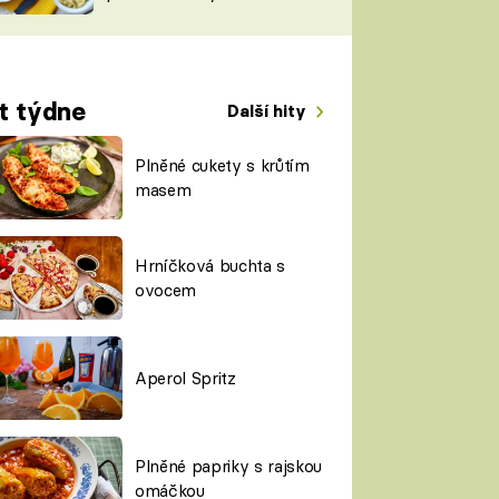
TORKY
ESH
t týdne
Další hity
Plněné cukety s krůtím
masem
Hrníčková buchta s
ovocem
Aperol Spritz
Plněné papriky s rajskou
omáčkou