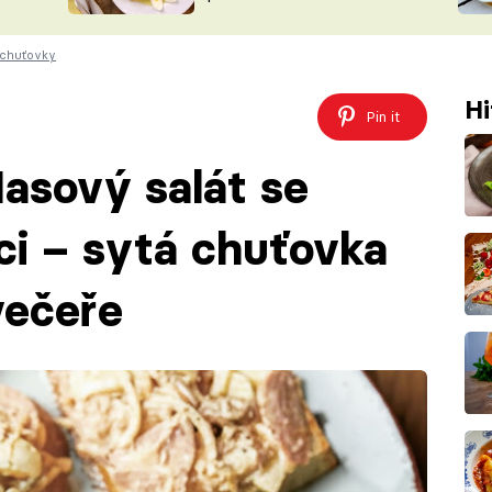
ŠÉFREDAK
VYCHYTÁVKY
 chuťovky
SOUTĚŽ FR
NA NÁKUPECH
ČASOPIS
Hi
Pin it
asový salát se
ci – sytá chuťovka
večeře