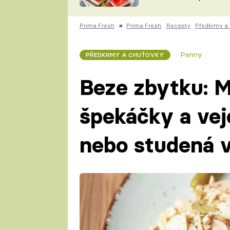
nepotřebujete troubu
ZDENĚK
ČESKO NA TALÍŘI
POHLREICH
Prima Fresh
■
Prima Fresh
Recepty
Předkrmy a
KAROLÍNA,
JAROSLAV SAPÍK
DOMÁCÍ
Penny
PŘEDKRMY A CHUŤOVKY
KUCHAŘKA
KAROLÍNA
KAMBERSKÁ
Beze zbytku: M
špekáčky a vej
nebo studená 