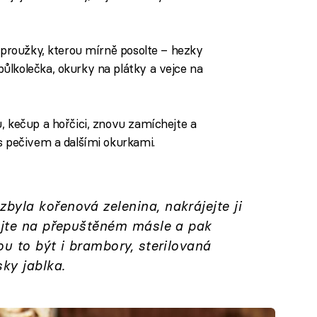
é proužky, kterou mírně posolte – hezky
ůlkolečka, okurky na plátky a vejce na
, kečup a hořčici, znovu zamíchejte a
s pečivem a dalšími okurkami.
yla kořenová zelenina, nakrájejte ji
tujte na přepuštěném másle a pak
ou to být i brambory, sterilovaná
ky jablka.