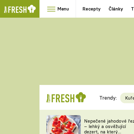
Menu
Recepty
Články
T
Oblíbené
Přílohy
recepty
HRANOLKY
HOUBY
KNEDLÍKY
DÝNĚ
KAŠE
RYCHLOVKY
Trendy:
Kuř
Populární
Videorecept
Nepečené jahodové ře
– lehký a osvěžující
kuchaři
dezert, na který
TEĎ VAŘÍ ŠÉF!