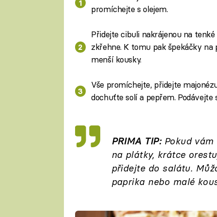
promíchejte s olejem.
Přidejte cibuli nakrájenou na tenk
zkřehne. K tomu pak špekáčky na p
menší kousky.
Vše promíchejte, přidejte majonézu
dochuťte solí a pepřem. Podávejte 
PRIMA TIP:
Pokud vám zb
na plátky, krátce ores
přidejte do salátu. Můž
paprika nebo malé kous