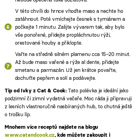
V této chvíli do hrnce vhoďte maso a nechte ho
zatáhnout. Poté vmíchejte česnek s tymiánem a
počkejte 1 minutu. Zalijte vývarem tak, aby bylo
vše ponořené, přidejte propláchnutou rýži,
orestované houby a přiklopte.
Vařte na středně silném plamenu cca 15–20 minut.
Až bude maso vařené a rýže al dente, přidejte
smetanu a parmazán. Už jen krátce povařte,
dochuťte pepřem a solí a podávejte.
Tato polévka je ideální jako
Tip od Ivky z
Cat & Cook:
podzimní či zimní vydatná večeře. Moc ráda ji připravuji
z lesních vlastnoručně nasbíraných hub, to chutná ještě
o trošku líp.
Mnohem více receptů najdete na blogu
www.catandcook.cz
, kde můžete zakoupit i