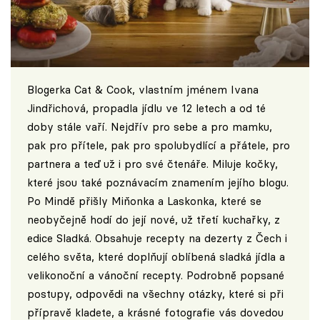
Blogerka Cat & Cook, vlastním jménem Ivana
Jindřichová, propadla jídlu ve 12 letech a od té
doby stále vaří. Nejdřív pro sebe a pro mamku,
pak pro přítele, pak pro spolubydlící a přátele, pro
partnera a teď už i pro své čtenáře. Miluje kočky,
které jsou také poznávacím znamením jejího blogu.
Po Mindě přišly Miňonka a Laskonka, které se
neobyčejně hodí do její nové, už třetí kuchařky, z
edice Sladká. Obsahuje recepty na dezerty z Čech i
celého světa, které doplňují oblíbená sladká jídla a
velikonoční a vánoční recepty. Podrobně popsané
postupy, odpovědi na všechny otázky, které si při
přípravě kladete, a krásné fotografie vás dovedou