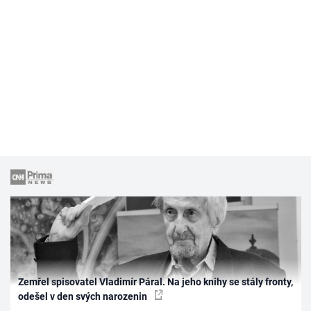
Zemřel spisovatel Vladimír Páral. Na jeho knihy se stály fronty,
odešel v den svých narozenin