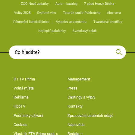
ZOO Nové začátky
Auto – katalog
7 pádů Honzy Dědka
Volby 2025
Svařené víno
Tatarák podle Pohlreicha
Aloe vera
Pěstování lichořeřišnice
Výpočet ascendentu
Tvarohové knedlíky
Nejlepší palačinky
Švestkový koláč
O FTV Prima
Management
Volná místa
Press
Reklama
Castingy a výzvy
HbbTV
Kontakty
Podmínky užívání
Zpracování osobních údajů
Cookies
Nápověda
Vlastník FTV Prima spol. s
Redakce