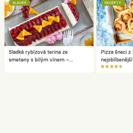
SLADKÉ
RECEPTY
Sladká rybízová terina ze
Pizza šneci z 
smetany s bílým vínem –
nejoblíbenějš
osvěžující dezert s ovocem