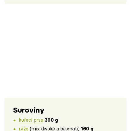
Suroviny
kuřecí prsa
300 g
rýže
(mix divoké a basmati)
160 g