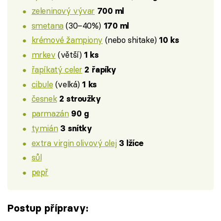
zeleninový vývar
700 ml
smetana
(30–40%)
170 ml
krémové žampiony
(nebo shitake)
10 ks
mrkev
(větší)
1 ks
řapíkatý celer
2 řapíky
cibule
(velká)
1 ks
česnek
2 stroužky
parmazán
90 g
tymián
3 snítky
extra virgin olivový olej
3 lžíce
sůl
pepř
Postup přípravy: