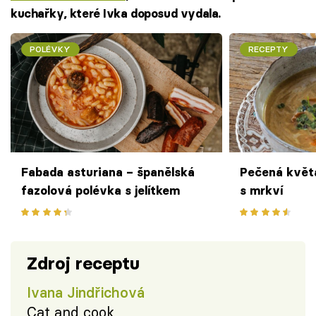
kuchařky, které Ivka doposud vydala.
POLÉVKY
RECEPTY
Fabada asturiana – španělská
Pečená květ
fazolová polévka s jelítkem
s mrkví
Zdroj receptu
Ivana Jindřichová
Cat and cook