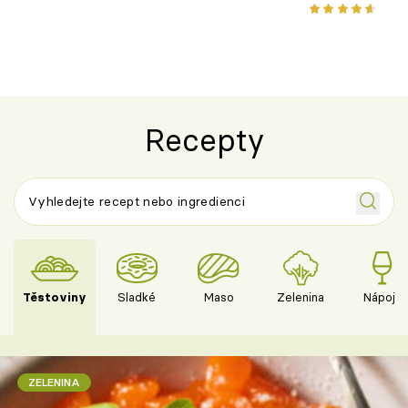
osvěžující dezert s ovocem
Recepty
Těstoviny
Sladké
Maso
Zelenina
Nápoje
ZELENINA