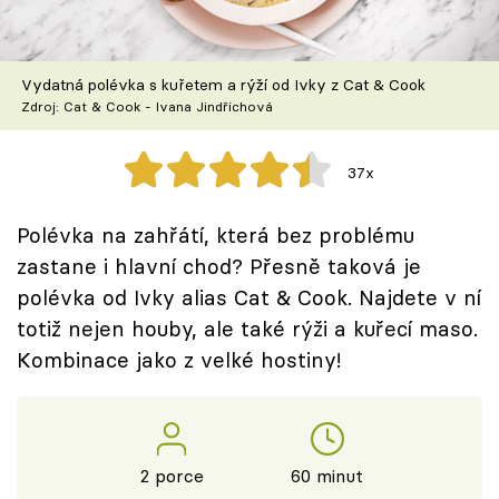
Škola vaření
Recepty z TV
Vydatná polévka s kuřetem a rýží od Ivky z Cat & Cook
Zdroj: Cat & Cook - Ivana Jindřichová
Speciál: Cuketa
37x
Těhotnej kuchař
Polévka na zahřátí, která bez problému
Sledujte prima+
zastane i hlavní chod? Přesně taková je
polévka od Ivky alias Cat & Cook. Najdete v ní
Přihlášení
totiž nejen houby, ale také rýži a kuřecí maso.
Kombinace jako z velké hostiny!
Sledujte nás
2 porce
60 minut