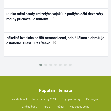
Rusko mění osudy zmizelých vojáků. Z padlých dělá dezertéry,
rodiny přicházejí o miliony
Zákeřná kvasinka se šíří nemocnicemi, odolá lékům a ohrožuje
oslabené. Hlásí ji už i Česko
Populární témata
Jak zhubnout
Nejlepší filmy 2024
Nejlepší horory
TV program
Změna času
Partie
Počasí
Kdy budou volby