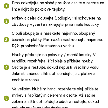
Prsa nakrájejte na slabé proužky, osolte a nechte na
lince dojít do pokojové teploty.
Mrkev a celer oloupejte („odlupky“ si schovejte na
zbytkový vývar) a nakrájejte je na malé kostičky.
Cibuli oloupejte a nasekejte najemno, oloupaný
česnek na plátky. Parmazán nastrouhejte najemno.
Rýži propláchněte studenou vodou.
Houby překrojte na poloviny / menší kousky. V
rendlíku rozehřejte lžíci oleje a přidejte houby.
Osolte je a restujte, dokud nepustí všechnu vodu.
Jakmile začnou zlátnout, sundejte je z plotny a
nechte stranou.
Ve velkém hlubším hrnci rozehřejte olej, přidejte
mrkev s řapíkatým celerem a osolte. Až začne
zelenina zlátnout, přidejte cibuli a restujte, dokud
nebude opečená také dozlatova.