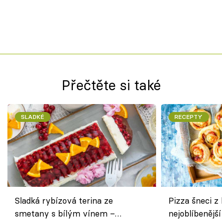
Přečtěte si také
SLADKÉ
RECEPTY
Sladká rybízová terina ze
Pizza šneci z 
smetany s bílým vínem –
nejoblíbenějš