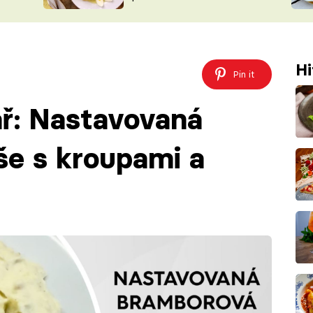
ŠÉFREDAK
VYCHYTÁVKY
SOUTĚŽ FR
NA NÁKUPECH
ČASOPIS
Hi
Pin it
ř: Nastavovaná
e s kroupami a