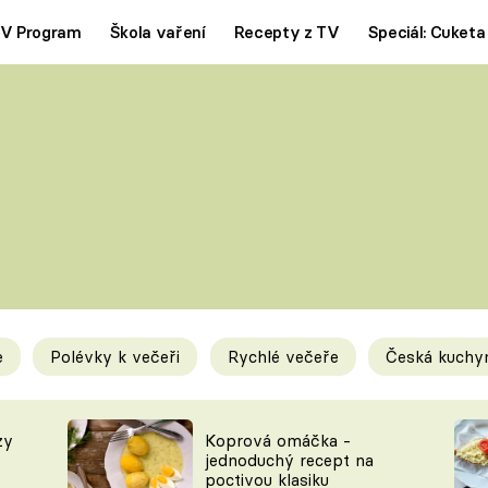
V Program
Škola vaření
Recepty z TV
Speciál: Cuketa
Polévky
Saláty
ČESKÁ KLASIKA
TĚSTOVIN
SILNÉ VÝVARY
SLADKÉ
KRÉMOVÉ
BEZMASÁ J
e
Polévky k večeři
Rychlé večeře
Česká kuchy
y
Tipy a triky
Novink
zy
Koprová omáčka -
jednoduchý recept na
poctivou klasiku
KAM ZA JÍDLEM
BLOG