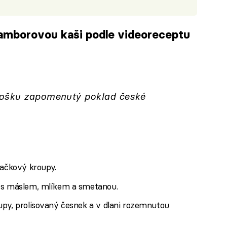
amborovou kaši podle videoreceptu
iled to fetch
rošku zapomenutý poklad české
jačkový kroupy.
i s máslem, mlíkem a smetanou.
upy, prolisovaný česnek a v dlani rozemnutou