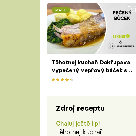
Fa
MASO
Těhotnej kuchař: Dokřupava
vypečený vepřový bůček se
špenátem
Zdroj receptu
Cháluj ještě líp!
Těhotnej kuchař