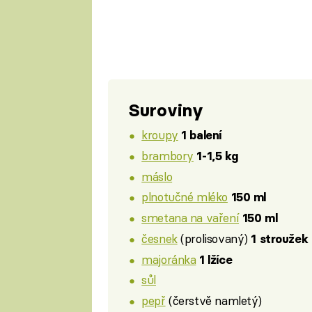
Suroviny
kroupy
1 balení
brambory
1-1,5 kg
máslo
plnotučné mléko
150 ml
smetana na vaření
150 ml
česnek
(prolisovaný)
1 stroužek
majoránka
1 lžíce
sůl
pepř
(čerstvě namletý)