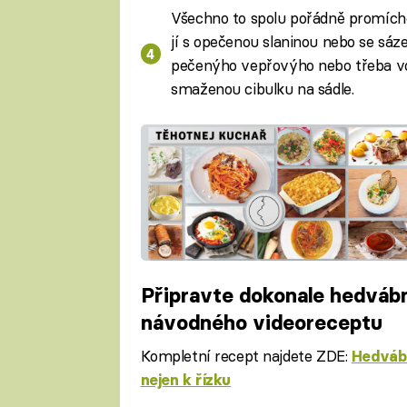
Všechno to spolu pořádně promíche
jí s opečenou slaninou nebo se sáz
pečenýho vepřovýho nebo třeba vo
smaženou cibulku na sádle.
Připravte dokonale hedváb
návodného videoreceptu
Kompletní recept najdete ZDE:
Hedvábn
nejen k řízku