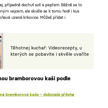
j, případně dochuť solí a pepřem. Běžně se to
eným vejcem, ale skvěle se k tomu hodí i kus
ňavá uzená krkovice. Můžeš přidat i
Těhotnej kuchař: Videorecepty, u
kterých se pobavíte i skvěle uvaříte
nou bramborovou kaši podle
á bramborová kaše – dokonalá příloha