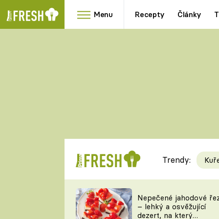
Menu
Recepty
Články
T
Oblíbené
Přílohy
recepty
HRANOLKY
HOUBY
KNEDLÍKY
DÝNĚ
KAŠE
RYCHLOVKY
Trendy:
Kuř
Populární
Videorecept
Nepečené jahodové ře
– lehký a osvěžující
kuchaři
dezert, na který
TEĎ VAŘÍ ŠÉF!