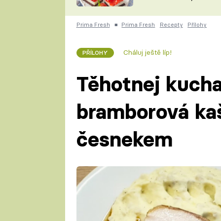
nepotřebujete troubu
ZDENĚK
ČESKO NA TALÍŘI
POHLREICH
Prima Fresh
■
Prima Fresh
Recepty
Přílohy
KAROLÍNA,
JAROSLAV SAPÍK
DOMÁCÍ
Cháluj ještě líp!
PŘÍLOHY
KUCHAŘKA
KAROLÍNA
KAMBERSKÁ
Těhotnej kucha
bramborová kaš
česnekem