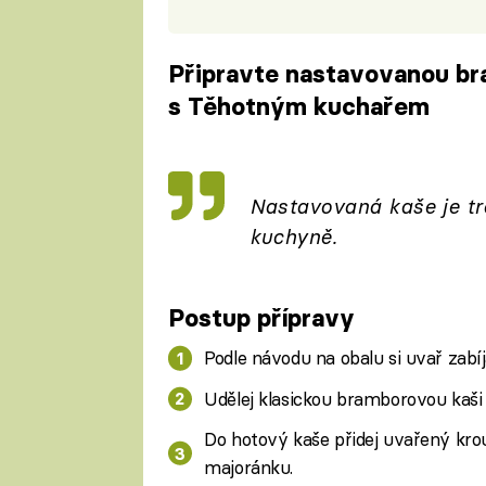
Připravte nastavovanou br
s Těhotným kuchařem
Fa
Nastavovaná kaše je t
kuchyně.
Postup přípravy
Podle návodu na obalu si uvař zabí
Udělej klasickou bramborovou kaš
Do hotový kaše přidej uvařený kro
majoránku.