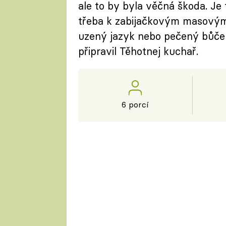
ale to by byla věčná škoda. Je 
třeba k zabijačkovým masovým p
uzený jazyk nebo pečený bůček.
připravil Těhotnej kuchař.
6 porcí