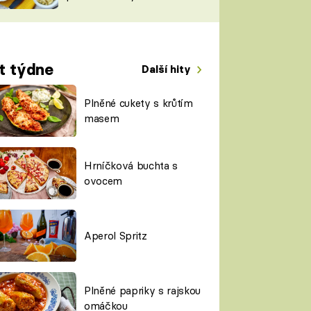
TORKY
ESH
t týdne
Další hity
Plněné cukety s krůtím
masem
Hrníčková buchta s
ovocem
Aperol Spritz
Plněné papriky s rajskou
omáčkou