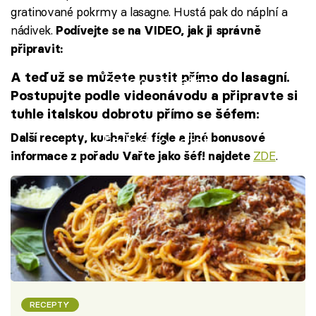
gratinované pokrmy a lasagne. Hustá pak do náplní a
nádivek.
Podívejte se na VIDEO, jak ji správně
připravit:
A teď už se můžete pustit přímo do lasagní.
Failed to fetch
Postupujte podle videonávodu a připravte si
tuhle italskou dobrotu přímo se šéfem:
Další recepty, kuchařské fígle a jiné bonusové
Failed to fetch
ZDE
.
informace z pořadu Vařte jako šéf! najdete
RECEPTY