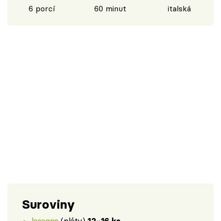
6 porcí
60 minut
italská
Suroviny
lasagne
(pláty)