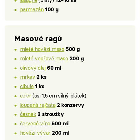
12–16 ks
parmazán
100 g
Masové ragú
mleté hovězí maso
500 g
mleté vepřové maso
300 g
olivový olej
60 ml
mrkev
2 ks
cibule
1 ks
celer
(asi 1,5 cm silný plátek)
loupaná rajčata
2 konzervy
česnek
2 stroužky
červené víno
500 ml
hovězí vývar
200 ml