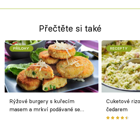
Přečtěte si také
PŘÍLOHY
RECEPTY
Rýžové burgery s kuřecím
Cuketové rizo
masem a mrkví podávané se
čedarem
salátem – lehká a chutná večeře