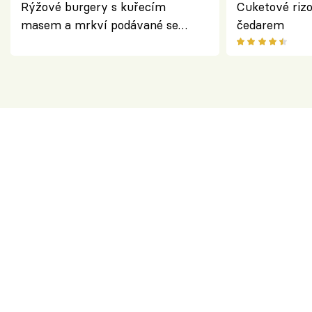
Rýžové burgery s kuřecím
Cuketové rizo
masem a mrkví podávané se
čedarem
salátem – lehká a chutná večeře