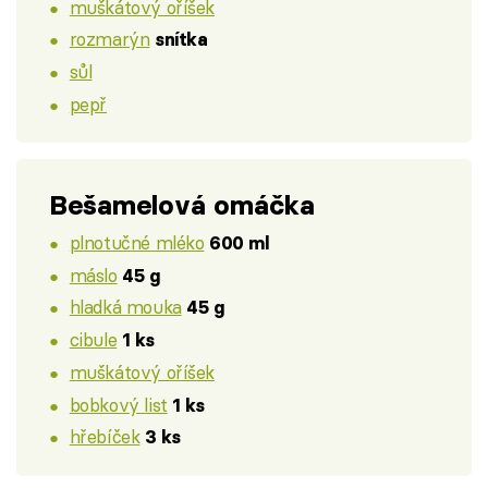
muškátový oříšek
rozmarýn
snítka
sůl
pepř
Bešamelová omáčka
plnotučné mléko
600 ml
máslo
45 g
hladká mouka
45 g
cibule
1 ks
muškátový oříšek
bobkový list
1 ks
hřebíček
3 ks