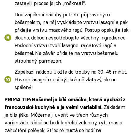
zastavili proces jejich „měknutí“.
Dno zapékací nádoby potřete připraveným
bešamelem, na něj vyskládejte vrstvu lasagní a pak
přidejte vrstvu masového ragú. Postup opakujte tak
dlouho, dokud nespotřebujete všechny ingredience.
Poslední vrstvu tvoří lasagne, rajčatové ragú a
bešamel. Na závěr přidejte na vrstvu bešamelu
strouhaný parmezán.
Zapékací nádobu uložte do trouby na 30–45 minut.
Povrch lasagní musí být krásně zlatavý, ale ne
spálený!
PRIMA TIP: Bešamel je bílá omáčka, která vychází z
Základem
francouzské kuchyně a je velmi variabilní.
je bílá jíška. Můžeme ji uvařit ve třech různých
variantách. Řídká se hodí k přelití zeleniny, ryb, mas a
zahuštění polévek. Středně hustá se hodí na