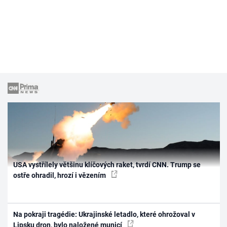
USA vystřílely většinu klíčových raket, tvrdí CNN. Trump se
ostře ohradil, hrozí i vězením
Na pokraji tragédie: Ukrajinské letadlo, které ohrožoval v
Lipsku dron, bylo naložené municí