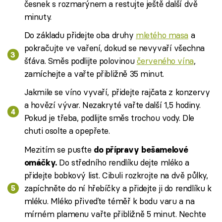
česnek s rozmarýnem a restujte ještě další dvě
minuty.
Do základu přidejte oba druhy
mletého masa
a
pokračujte ve vaření, dokud se nevyvaří všechna
šťáva. Směs podlijte polovinou
červeného vína
,
zamíchejte a vařte přibližně 35 minut.
Jakmile se víno vyvaří, přidejte rajčata z konzervy
a hovězí vývar. Nezakryté vařte další 1,5 hodiny.
Pokud je třeba, podlijte směs trochou vody. Dle
chuti osolte a opepřete.
Mezitím se pusťte
do přípravy bešamelové
Do středního rendlíku dejte mléko a
omáčky.
přidejte bobkový list. Cibuli rozkrojte na dvě půlky,
zapíchněte do ní hřebíčky a přidejte ji do rendlíku k
mléku. Mléko přiveďte téměř k bodu varu a na
mírném plamenu vařte přibližně 5 minut. Nechte