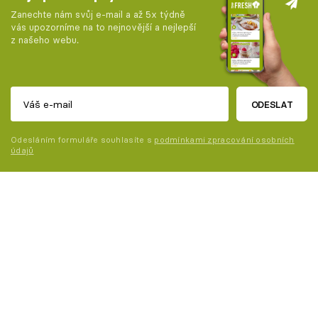
Zanechte nám svůj e-mail a až 5x týdně
vás upozorníme na to nejnovější a nejlepší
z našeho webu.
ODESLAT
Odesláním formuláře souhlasíte s
podmínkami zpracování osobních
údajů