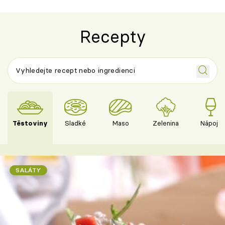
Recepty
Těstoviny
Sladké
Maso
Zelenina
Nápoje
SALÁTY