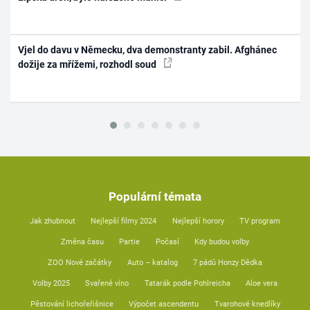
Vjel do davu v Německu, dva demonstranty zabil. Afghánec
dožije za mřížemi, rozhodl soud
Populární témata
Jak zhubnout
Nejlepší filmy 2024
Nejlepší horory
TV program
Změna času
Partie
Počasí
Kdy budou volby
ZOO Nové začátky
Auto – katalog
7 pádů Honzy Dědka
Volby 2025
Svařené víno
Tatarák podle Pohlreicha
Aloe vera
Pěstování lichořeřišnice
Výpočet ascendentu
Tvarohové knedlíky