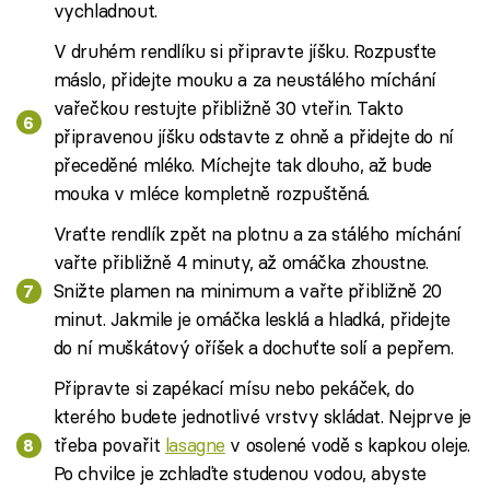
vychladnout.
V druhém rendlíku si připravte jíšku. Rozpusťte
máslo, přidejte mouku a za neustálého míchání
vařečkou restujte přibližně 30 vteřin. Takto
připravenou jíšku odstavte z ohně a přidejte do ní
přeceděné mléko. Míchejte tak dlouho, až bude
mouka v mléce kompletně rozpuštěná.
Vraťte rendlík zpět na plotnu a za stálého míchání
vařte přibližně 4 minuty, až omáčka zhoustne.
Snižte plamen na minimum a vařte přibližně 20
minut. Jakmile je omáčka lesklá a hladká, přidejte
do ní muškátový oříšek a dochuťte solí a pepřem.
Připravte si zapékací mísu nebo pekáček, do
kterého budete jednotlivé vrstvy skládat. Nejprve je
třeba povařit
lasagne
v osolené vodě s kapkou oleje.
Po chvilce je zchlaďte studenou vodou, abyste