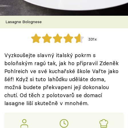
Škola vaření
Recepty z TV
Lasagne Bolognese
Speciál: Cuketa
331x
Těhotnej kuchař
Vyzkoušejte slavný italský pokrm s
Sledujte prima+
boloňským ragú tak, jak ho připravil Zdeněk
Pohlreich ve své kuchařské škole Vařte jako
šéf! Když si tuto lahůdku uděláte doma,
Přihlášení
možná budete překvapeni její dokonalou
chutí. Od těch z polotovarů se domací
Sledujte nás
lasagne liší skutečně v mnohém.