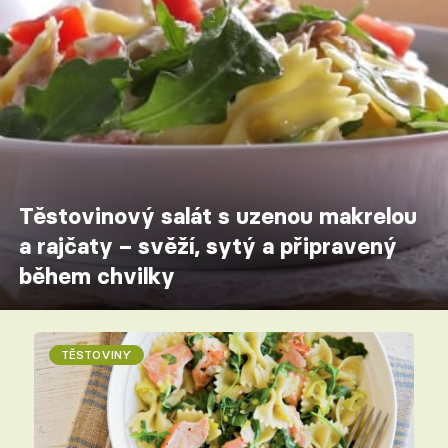
Těstovinový salát s uzenou makrelou
a rajčaty – svěží, sytý a připravený
během chvilky
TĚSTOVINY