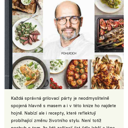
Každá správná grilovací párty je neodmyslitelně
spojená hlavně s masem a i v této knize ho najdete
hojně. Nabízí ale i recepty, které reflektují
probíhající změnu životního stylu. Není totiž
pochyb o tom, že lidé začínají jíst jídla lehčí a lépe