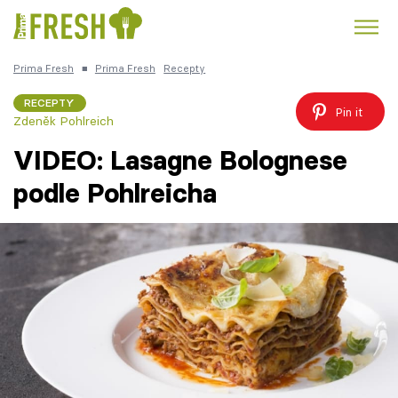
Prima Fresh
■
Prima Fresh
Recepty
Kuře
Polévky k večeři
Rychlé večeře
Trendy:
RECEPTY
Pin it
Zdeněk Pohlreich
Česká kuchyně
Čokoláda
VIDEO: Lasagne Bolognese
podle Pohlreicha
Témata
Recepty
Články
TV Program