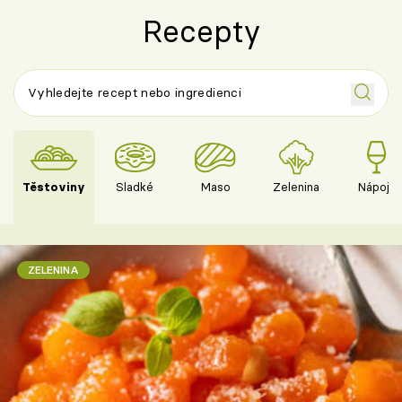
Recepty
Těstoviny
Sladké
Maso
Zelenina
Nápoje
ZELENINA