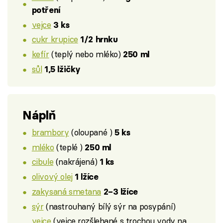
potření
vejce
3 ks
cukr krupice
1/2 hrnku
kefír
(teplý nebo mléko)
250 ml
sůl
1,5 lžičky
Náplň
brambory
(oloupané )
5 ks
mléko
(teplé )
250 ml
cibule
(nakrájená)
1 ks
olivový olej
1 lžíce
zakysaná smetana
2–3 lžíce
sýr
(nastrouhaný bílý sýr na posypání)
vejce
(vejce rozšlehané s trochou vody na