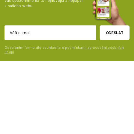
vás upozorníme na to nejnovější a nejlepší
z našeho webu.
ODESLAT
Odesláním formuláře souhlasíte s
podmínkami zpracování osobních
údajů