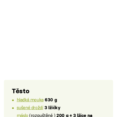
Těsto
hladká mouka
630 g
sušené droždí
3 lžičky
máslo
(rozpuštěné )
200 g + 3 lžíce na