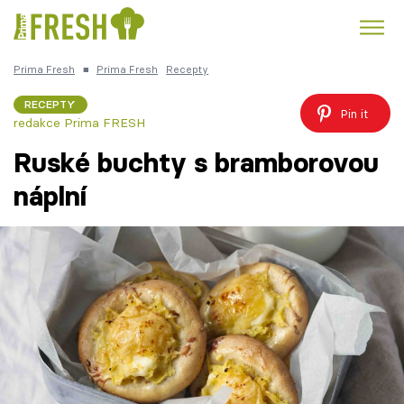
Prima Fresh
■
Prima Fresh
Recepty
Kuře
Polévky k večeři
Rychlé večeře
Trendy:
RECEPTY
Pin it
redakce Prima FRESH
Česká kuchyně
Čokoláda
Ruské buchty s bramborovou
náplní
Témata
Přihlášení
Sledujte nás