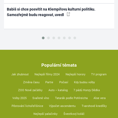
Babiš si chce posvítit na Klempířovu kulturní politiku.
Samozřejmě budu reagovat, uvedl
Populární témata
Jak zhubnout
Nejlepší filmy 2024
Nejlepší horory
TV program
Změna času
Partie
Počasí
Kdy budou volby
ZOO Nové začátky
Auto – katalog
7 pádů Honzy Dědka
Volby 2025
Svařené víno
Tatarák podle Pohlreicha
Aloe vera
Pěstování lichořeřišnice
Výpočet ascendentu
Tvarohové knedlíky
Nejlepší palačinky
Švestkový koláč