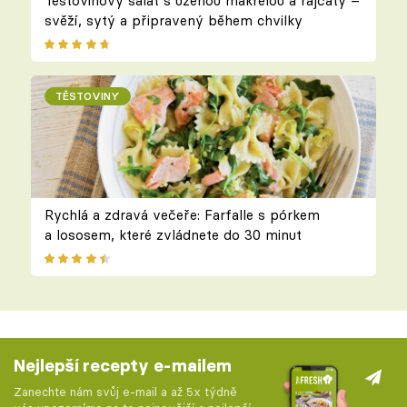
Těstovinový salát s uzenou makrelou a rajčaty –
svěží, sytý a připravený během chvilky
TĚSTOVINY
Rychlá a zdravá večeře: Farfalle s pórkem
a lososem, které zvládnete do 30 minut
Nejlepší recepty e-mailem
Zanechte nám svůj e-mail a až 5x týdně