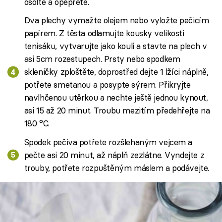
osolte a opepřete.
Dva plechy vymažte olejem nebo vyložte pečicím
papírem. Z těsta odlamujte kousky velikosti
tenisáku, vytvarujte jako kouli a stavte na plech v
asi 5cm rozestupech. Prsty nebo spodkem
skleničky zploštěte, doprostřed dejte 1 lžíci náplně,
potřete smetanou a posypte sýrem. Přikryjte
navlhčenou utěrkou a nechte ještě jednou kynout,
asi 15 až 20 minut. Troubu mezitím předehřejte na
180 °C.
Spodek pečiva potřete rozšlehaným vejcem a
pečte asi 20 minut, až náplň zezlátne. Vyndejte z
trouby, potřete rozpuštěným máslem a podávejte.