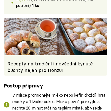
potření)
1 ks
Recepty na tradiční i nevšední kynuté
buchty nejen pro Honzu!
Postup přípravy
V misce promíchejte mléko nebo kefír, droždí, hrst
mouky a 1 lžičku cukru. Misku pevně přikryjte a
nechte 20 minut stát na teplém místě, až vzejde