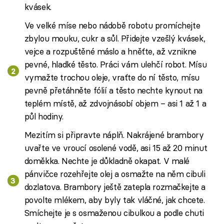
kvásek.
Ve velké míse nebo nádobě robotu promíchejte
zbylou mouku, cukr a sůl. Přidejte vzešlý kvásek,
vejce a rozpuštěné máslo a hněťte, až vznikne
pevné, hladké těsto. Práci vám ulehčí robot. Mísu
vymažte trochou oleje, vraťte do ní těsto, mísu
pevně přetáhněte fólií a těsto nechte kynout na
teplém místě, až zdvojnásobí objem – asi 1 až 1 a
půl hodiny.
Mezitím si připravte náplň. Nakrájené brambory
uvařte ve vroucí osolené vodě, asi 15 až 20 minut
doměkka. Nechte je důkladně okapat. V malé
pánvičce rozehřejte olej a osmažte na něm cibuli
dozlatova. Brambory ještě zatepla rozmačkejte a
povolte mlékem, aby byly tak vláčné, jak chcete.
Smíchejte je s osmaženou cibulkou a podle chuti