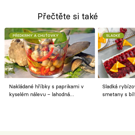
Přečtěte si také
PŘEDKRMY A CHUŤOVKY
SLADKÉ
Nakládané hříbky s paprikami v
Sladká rybízo
kyselém nálevu – lahodná
smetany s bí
chuťovka do spíže
osvěžující de