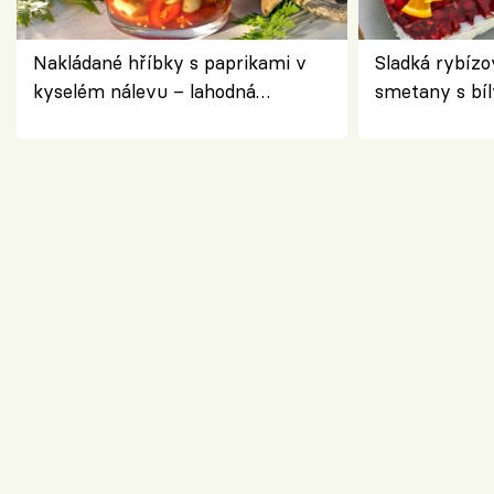
Nakládané hříbky s paprikami v
Sladká rybízo
kyselém nálevu – lahodná
smetany s bí
chuťovka do spíže
osvěžující de