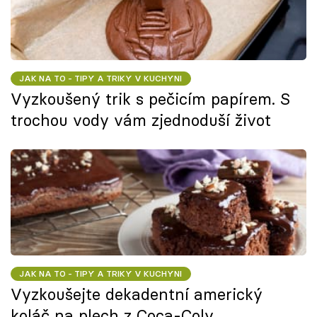
JAK NA TO - TIPY A TRIKY V KUCHYNI
Vyzkoušený trik s pečicím papírem. S
trochou vody vám zjednoduší život
JAK NA TO - TIPY A TRIKY V KUCHYNI
Vyzkoušejte dekadentní americký
koláč na plech z Coca-Coly