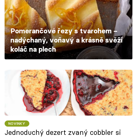
Škola vaření
Recepty z TV
Pomerančové řezy s tvarohem –
Speciál: Cuketa
nadýchaný, voňavý a krásně svěží
koláč na plech
Těhotnej kuchař
Sledujte prima+
Přihlášení
Sledujte nás
NOVINKY
Jednoduchý dezert zvaný cobbler si