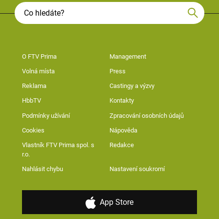
O FTV Prima
Management
Volná místa
Press
Reklama
Castingy a výzvy
HbbTV
Kontakty
Podmínky užívání
Zpracování osobních údajů
Cookies
Nápověda
Vlastník FTV Prima spol. s
Redakce
r.o.
Nahlásit chybu
Nastavení soukromí
App Store