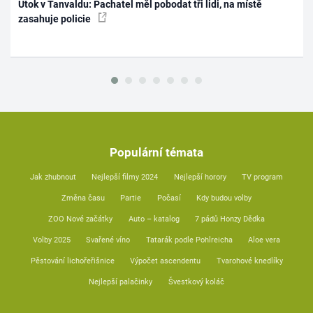
Útok v Tanvaldu: Pachatel měl pobodat tři lidi, na místě
zasahuje policie
Populární témata
Jak zhubnout
Nejlepší filmy 2024
Nejlepší horory
TV program
Změna času
Partie
Počasí
Kdy budou volby
ZOO Nové začátky
Auto – katalog
7 pádů Honzy Dědka
Volby 2025
Svařené víno
Tatarák podle Pohlreicha
Aloe vera
Pěstování lichořeřišnice
Výpočet ascendentu
Tvarohové knedlíky
Nejlepší palačinky
Švestkový koláč