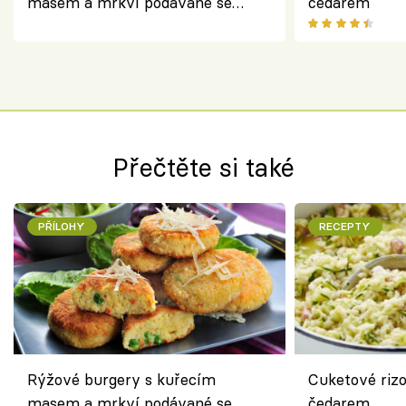
masem a mrkví podávané se
čedarem
salátem – lehká a chutná večeře
Přečtěte si také
PŘÍLOHY
RECEPTY
Rýžové burgery s kuřecím
Cuketové rizo
masem a mrkví podávané se
čedarem