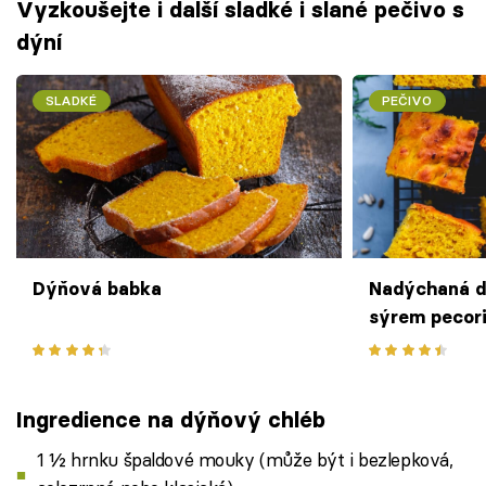
Vyzkoušejte i další sladké i slané pečivo s
dýní
SLADKÉ
PEČIVO
Dýňová babka
Nadýchaná d
sýrem pecor
Ingredience na dýňový chléb
1 ½ hrnku špaldové mouky (může být i bezlepková,