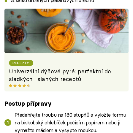
¼ šálku drcených pekanových ořechů
RECEPTY
Univerzální dýňové pyré: perfektní do
sladkých i slaných receptů
Postup přípravy
Předehřejte troubu na 180 stupňů a vyložte formu
na biskubský chlebíček pečicím papírem nebo ji
vymažte máslem a vysypte moukou.