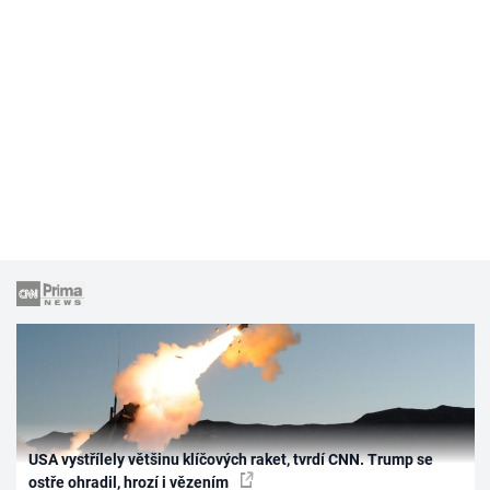
USA vystřílely většinu klíčových raket, tvrdí CNN. Trump se
ostře ohradil, hrozí i vězením