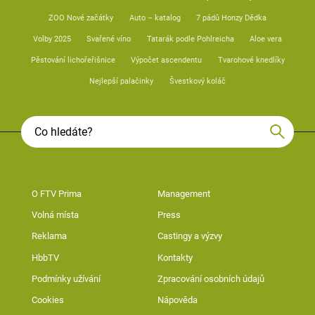
ZOO Nové začátky
Auto – katalog
7 pádů Honzy Dědka
Volby 2025
Svařené víno
Tatarák podle Pohlreicha
Aloe vera
Pěstování lichořeřišnice
Výpočet ascendentu
Tvarohové knedlíky
Nejlepší palačinky
Švestkový koláč
O FTV Prima
Management
Volná místa
Press
Reklama
Castingy a výzvy
HbbTV
Kontakty
Podmínky užívání
Zpracování osobních údajů
Cookies
Nápověda