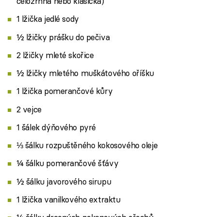
celozrnná nebo klasická)
1 lžička jedlé sody
½ lžičky prášku do pečiva
2 lžičky mleté ​​skořice
½ lžičky mletého muškátového oříšku
1 lžička pomerančové kůry
2 vejce
1 šálek dýňového pyré
⅓ šálku rozpuštěného kokosového oleje
¼ šálku pomerančové šťávy
½ šálku javorového sirupu
1 lžička vanilkového extraktu