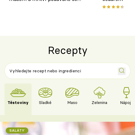
salátem – lehká a chutná večeře
Recepty
Těstoviny
Sladké
Maso
Zelenina
Nápoje
SALÁTY