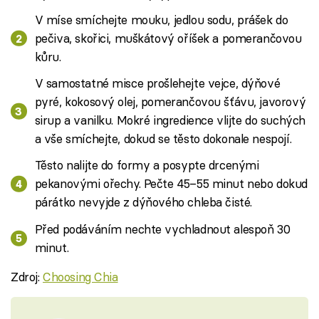
V míse smíchejte mouku, jedlou sodu, prášek do
pečiva, skořici, muškátový oříšek a pomerančovou
kůru.
V samostatné misce prošlehejte vejce, dýňové
pyré, kokosový olej, pomerančovou šťávu, javorový
sirup a vanilku. Mokré ingredience vlijte do suchých
a vše smíchejte, dokud se těsto dokonale nespojí.
Těsto nalijte do formy a posypte drcenými
pekanovými ořechy. Pečte 45–55 minut nebo dokud
párátko nevyjde z dýňového chleba čisté.
Před podáváním nechte vychladnout alespoň 30
minut.
Zdroj:
Choosing Chia