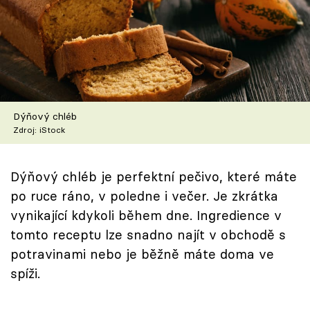
Škola vaření
Recepty z TV
Speciál: Cuketa
Těhotnej kuchař
Dýňový chléb
Zdroj: iStock
Sledujte prima+
Dýňový chléb je perfektní pečivo, které máte
Přihlášení
po ruce ráno, v poledne i večer. Je zkrátka
vynikající kdykoli během dne. Ingredience v
tomto receptu lze snadno najít v obchodě s
Sledujte nás
potravinami nebo je běžně máte doma ve
spíži.