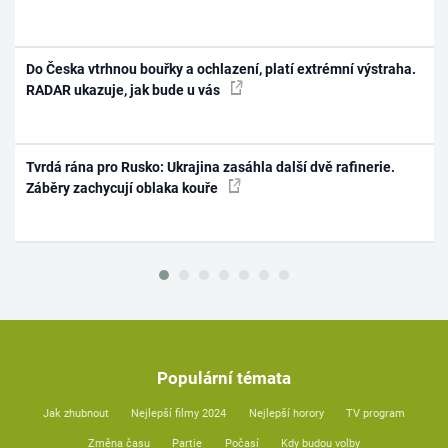
Do Česka vtrhnou bouřky a ochlazení, platí extrémní výstraha.
RADAR ukazuje, jak bude u vás
Tvrdá rána pro Rusko: Ukrajina zasáhla další dvě rafinerie.
Záběry zachycují oblaka kouře
Populární témata
Jak zhubnout
Nejlepší filmy 2024
Nejlepší horory
TV program
Změna času
Partie
Počasí
Kdy budou volby