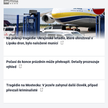
Na pokraji tragédie: Ukrajinské letadlo, které ohrožoval v
Lipsku dron, bylo naložené municí
Počasí do konce prázdnin může překvapit. Detaily prozrazuje
výhled
Tragédie na Mostecku: V jezeře zahynul další člověk, případ
převzali kriminalisté