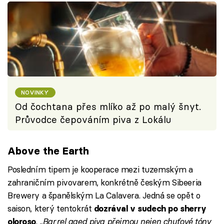
NOVINKY
Od čochtana přes mlíko až po malý šnyt.
Průvodce čepováním piva z Lokálu
Above the Earth
Posledním tipem je kooperace mezi tuzemským a
zahraničním pivovarem, konkrétně českým Sibeeria
Brewery a španělským La Calavera. Jedná se opět o
saison, který tentokrát
dozrával v sudech po sherry
.
„Barrel aged piva přejmou nejen chuťové tóny
oloroso