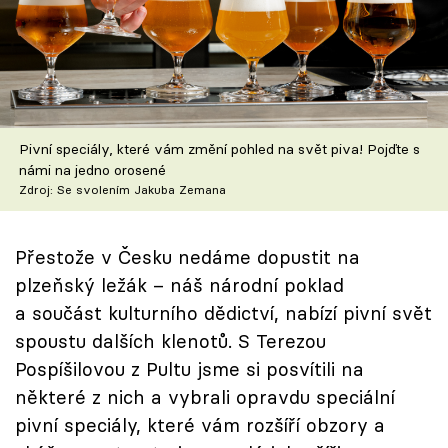
Škola vaření
Recepty z TV
Speciál: Cuketa
Pivní speciály, které vám změní pohled na svět piva! Pojďte s
Těhotnej kuchař
námi na jedno orosené
Zdroj: Se svolením Jakuba Zemana
Sledujte prima+
Přestože v Česku nedáme dopustit na
Přihlášení
plzeňský ležák – náš národní poklad
a součást kulturního dědictví, nabízí pivní svět
spoustu dalších klenotů. S Terezou
Sledujte nás
Pospíšilovou z Pultu jsme si posvítili na
některé z nich a vybrali opravdu speciální
pivní speciály, které vám rozšíří obzory a