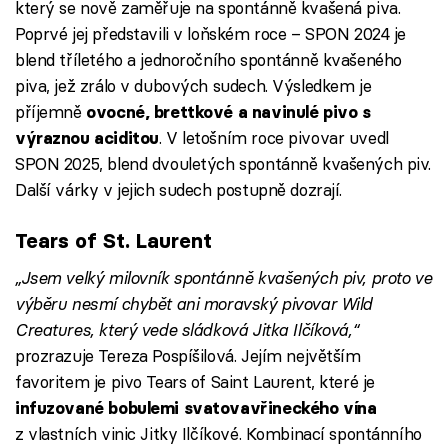
který se nově zaměřuje na spontánně kvašená piva.
Poprvé jej představili v loňském roce – SPON 2024 je
blend tříletého a jednoročního spontánně kvašeného
piva, jež zrálo v dubových sudech. Výsledkem je
příjemně
ovocné, brettkové a navinulé pivo s
. V letošním roce pivovar uvedl
výraznou aciditou
SPON 2025, blend dvouletých spontánně kvašených piv.
Další várky v jejich sudech postupně dozrají.
Tears of St. Laurent
„Jsem velký milovník spontánně kvašených piv, proto ve
výběru nesmí chybět ani moravský pivovar Wild
Creatures, který vede sládková Jitka Ilčíková,“
prozrazuje Tereza Pospíšilová. Jejím největším
favoritem je pivo Tears of Saint Laurent, které je
infuzované bobulemi svatovavřineckého vína
z vlastních vinic Jitky Ilčíkové. Kombinací spontánního