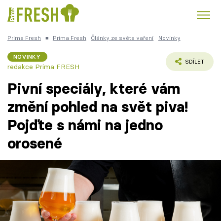
Prima Fresh
■
Prima Fresh
Články ze světa vaření
Novinky
Kuře
Polévky k večeři
Rychlé večeře
Trendy:
NOVINKY
SDÍLET
redakce Prima FRESH
Česká kuchyně
Čokoláda
Pivní speciály, které vám
změní pohled na svět piva!
Pojďte s námi na jedno
Témata
orosené
Recepty
Články
TV Program