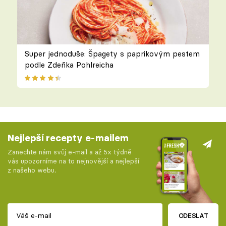
Super jednoduše: Špagety s paprikovým pestem
podle Zdeňka Pohlreicha
Nejlepší recepty e-mailem
Zanechte nám svůj e-mail a až 5x týdně
vás upozorníme na to nejnovější a nejlepší
z našeho webu.
ODESLAT