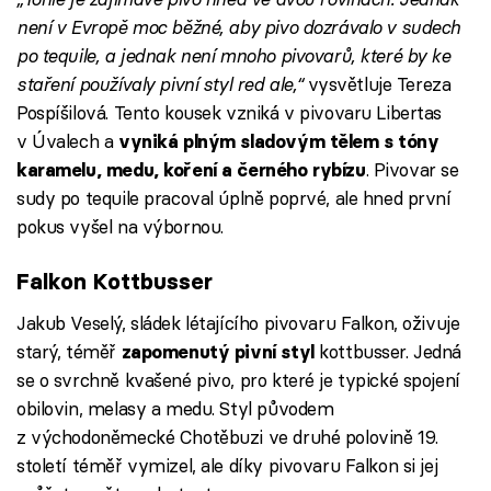
není v Evropě moc běžné, aby pivo dozrávalo v sudech
po tequile, a jednak není mnoho pivovarů, které by ke
staření používaly pivní styl red ale,“
vysvětluje Tereza
Pospíšilová. Tento kousek vzniká v pivovaru Libertas
v Úvalech a
vyniká plným sladovým tělem s tóny
. Pivovar se
karamelu, medu, koření a černého rybízu
sudy po tequile pracoval úplně poprvé, ale hned první
pokus vyšel na výbornou.
Falkon Kottbusser
Jakub Veselý, sládek létajícího pivovaru Falkon, oživuje
starý, téměř
kottbusser. Jedná
zapomenutý pivní styl
se o svrchně kvašené pivo, pro které je typické spojení
obilovin, melasy a medu. Styl původem
z východoněmecké Chotěbuzi ve druhé polovině 19.
století téměř vymizel, ale díky pivovaru Falkon si jej