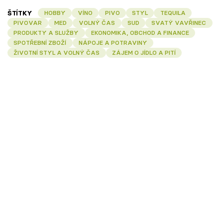
ŠTÍTKY
HOBBY
VÍNO
PIVO
STYL
TEQUILA
PIVOVAR
MED
VOLNÝ ČAS
SUD
SVATÝ VAVŘINEC
PRODUKTY A SLUŽBY
EKONOMIKA, OBCHOD A FINANCE
SPOTŘEBNÍ ZBOŽÍ
NÁPOJE A POTRAVINY
ŽIVOTNÍ STYL A VOLNÝ ČAS
ZÁJEM O JÍDLO A PITÍ