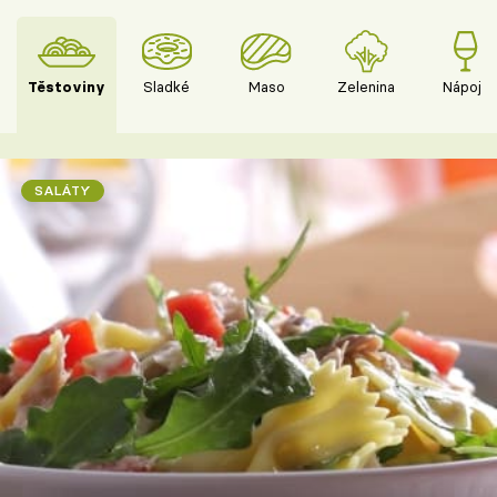
Těstoviny
Sladké
Maso
Zelenina
Nápoje
SALÁTY