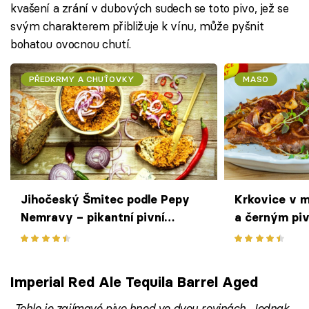
kvašení a zrání v dubových sudech se toto pivo, jež se
svým charakterem přibližuje k vínu, může pyšnit
bohatou ovocnou chutí.
PŘEDKRMY A CHUŤOVKY
MASO
Jihočeský Šmitec podle Pepy
Krkovice v 
Nemravy – pikantní pivní
a černým pi
pomazánka s nivou, která má říz
klasika všec
Imperial Red Ale Tequila Barrel Aged
„Tohle je zajímavé pivo hned ve dvou rovinách. Jednak