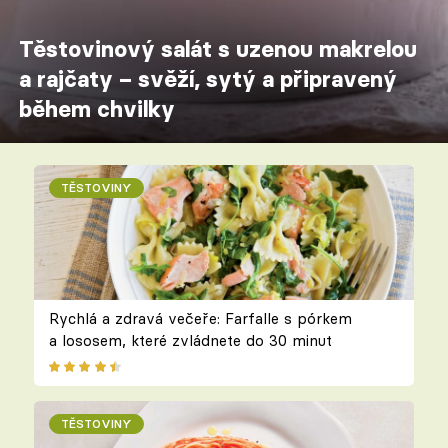
Těstovinový salát s uzenou makrelou
a rajčaty – svěží, sytý a připravený
během chvilky
TĚSTOVINY
Rychlá a zdravá večeře: Farfalle s pórkem
a lososem, které zvládnete do 30 minut
TĚSTOVINY