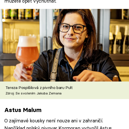
můžete opět vychutnat.
Tereza Pospíšilová z pivního baru Pult
Zdroj: Se svolením Jakuba Zemana
Astus Malum
O zajímavé kousky není nouze ani v zahraničí.
Například polský pivovar Kormoran vytvořil Astus