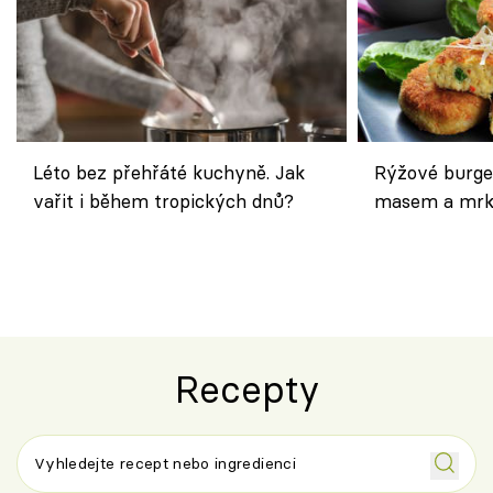
Léto bez přehřáté kuchyně. Jak
Rýžové burge
vařit i během tropických dnů?
masem a mrk
salátem – leh
Recepty