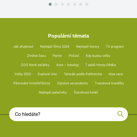
Populární témata
Jak zhubnout
Nejlepší filmy 2024
Nejlepší horory
TV program
Změna času
Partie
Počasí
Kdy budou volby
ZOO Nové začátky
Auto – katalog
7 pádů Honzy Dědka
Volby 2025
Svařené víno
Tatarák podle Pohlreicha
Aloe vera
Pěstování lichořeřišnice
Výpočet ascendentu
Tvarohové knedlíky
Nejlepší palačinky
Švestkový koláč