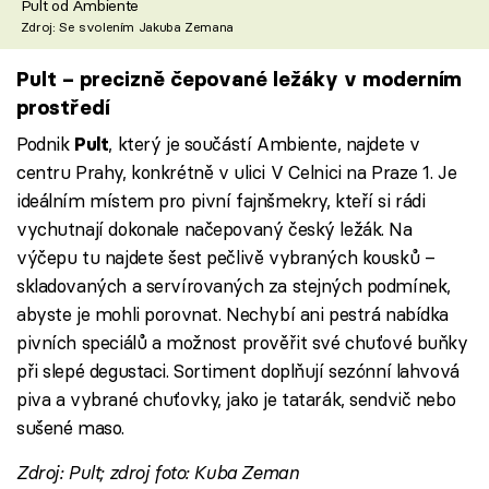
Pult od Ambiente
Zdroj: Se svolením Jakuba Zemana
Pult – precizně čepované ležáky v moderním
prostředí
Podnik
, který je součástí Ambiente, najdete v
Pult
centru Prahy, konkrétně v ulici V Celnici na Praze 1. Je
ideálním místem pro pivní fajnšmekry, kteří si rádi
vychutnají dokonale načepovaný český ležák. Na
výčepu tu najdete šest pečlivě vybraných kousků –
skladovaných a servírovaných za stejných podmínek,
abyste je mohli porovnat. Nechybí ani pestrá nabídka
pivních speciálů a možnost prověřit své chuťové buňky
při slepé degustaci. Sortiment doplňují sezónní lahvová
piva a vybrané chuťovky, jako je tatarák, sendvič nebo
sušené maso.
Zdroj: Pult; zdroj foto: Kuba Zeman