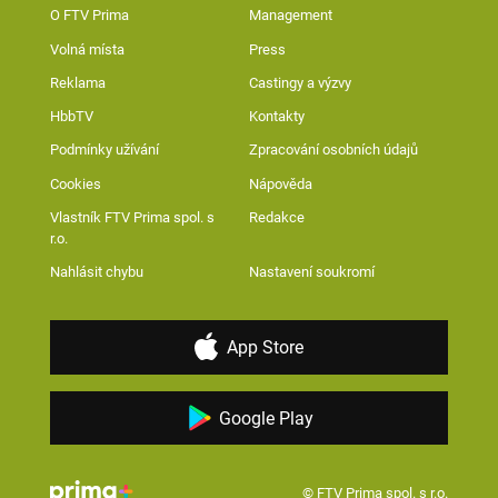
O FTV Prima
Management
Volná místa
Press
Reklama
Castingy a výzvy
HbbTV
Kontakty
Podmínky užívání
Zpracování osobních údajů
Cookies
Nápověda
Vlastník FTV Prima spol. s
Redakce
r.o.
Nahlásit chybu
Nastavení soukromí
App Store
Google Play
© FTV Prima spol. s r.o.