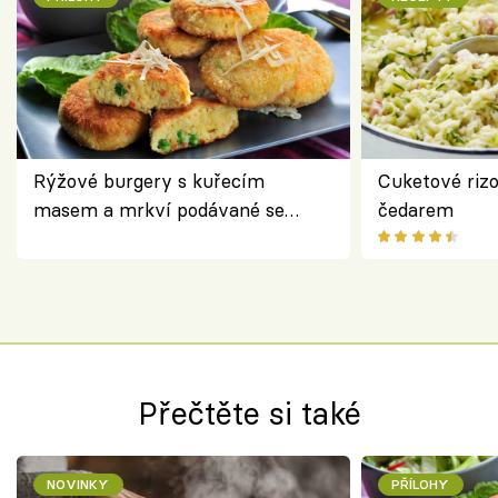
Rýžové burgery s kuřecím
Cuketové rizo
masem a mrkví podávané se
čedarem
salátem – lehká a chutná večeře
Přečtěte si také
NOVINKY
PŘÍLOHY