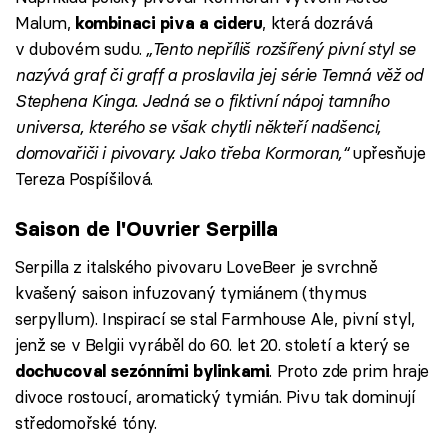
Malum,
, která dozrává
kombinaci piva a cideru
v dubovém sudu.
„Tento nepříliš rozšířený pivní styl se
nazývá graf či graff a proslavila jej série Temná věž od
Stephena Kinga. Jedná se o fiktivní nápoj tamního
universa, kterého se však chytli někteří nadšenci,
domovařiči i pivovary. Jako třeba Kormoran,“
upřesňuje
Tereza Pospíšilová.
Saison de l'Ouvrier Serpilla
Serpilla z italského pivovaru LoveBeer je svrchně
kvašený saison infuzovaný tymiánem (thymus
serpyllum). Inspirací se stal Farmhouse Ale, pivní styl,
jenž se v Belgii vyráběl do 60. let 20. století a který se
. Proto zde prim hraje
dochucoval sezónními bylinkami
divoce rostoucí, aromatický tymián. Pivu tak dominují
středomořské tóny.