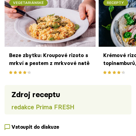
VEGETARIÁNSKÉ
RECEPTY
Beze zbytku: Kroupové rizoto s
Krémové rizo
mrkví a pestem z mrkvové natě
topinamburů
žampiony a 
Zdroj receptu
redakce Prima FRESH
Vstoupit do diskuze