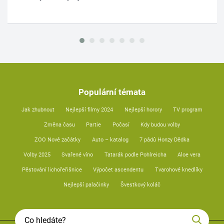
Populární témata
Jak zhubnout
Nejlepší filmy 2024
Nejlepší horory
TV program
Změna času
Partie
Počasí
Kdy budou volby
ZOO Nové začátky
Auto – katalog
7 pádů Honzy Dědka
Volby 2025
Svařené víno
Tatarák podle Pohlreicha
Aloe vera
Pěstování lichořeřišnice
Výpočet ascendentu
Tvarohové knedlíky
Nejlepší palačinky
Švestkový koláč