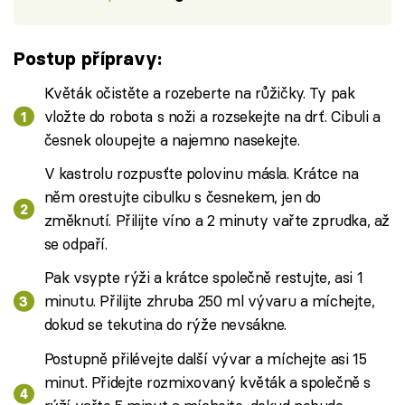
Postup přípravy:
Květák očistěte a rozeberte na růžičky. Ty pak
vložte do robota s noži a rozsekejte na drť. Cibuli a
česnek oloupejte a najemno nasekejte.
V kastrolu rozpusťte polovinu másla. Krátce na
něm orestujte cibulku s česnekem, jen do
změknutí. Přilijte víno a 2 minuty vařte zprudka, až
se odpaří.
Pak vsypte rýži a krátce společně restujte, asi 1
minutu. Přilijte zhruba 250 ml vývaru a míchejte,
dokud se tekutina do rýže nevsákne.
Postupně přilévejte další vývar a míchejte asi 15
minut. Přidejte rozmixovaný květák a společně s