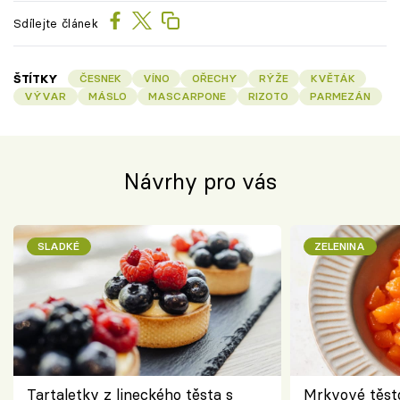
Sdílejte článek
ŠTÍTKY
ČESNEK
VÍNO
OŘECHY
RÝŽE
KVĚTÁK
VÝVAR
MÁSLO
MASCARPONE
RIZOTO
PARMEZÁN
Návrhy pro vás
SLADKÉ
ZELENINA
Tartaletky z lineckého těsta s
Mrkvové těst