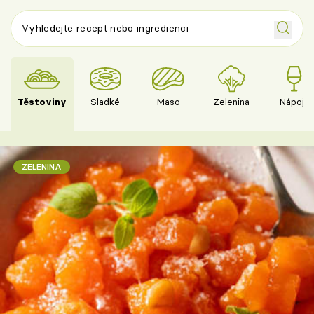
Těstoviny
Sladké
Maso
Zelenina
Nápoje
ZELENINA