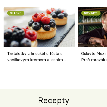
SLADKÉ
NOVINKY
Tartaletky z lineckého těsta s
Oslavte Mezin
vanilkovým krémem a lesním
Proč mrazák n
ovocem podle Bread Society
horku vsadit 
Recepty