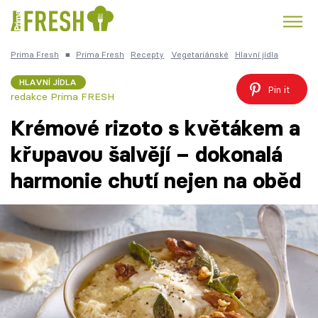
Prima Fresh
■
Prima Fresh
Recepty
Vegetariánské
Hlavní jídla
Kuře
Polévky k večeři
Rychlé večeře
Trendy:
HLAVNÍ JÍDLA
Pin it
redakce Prima FRESH
Česká kuchyně
Čokoláda
Krémové rizoto s květákem a
křupavou šalvějí – dokonalá
harmonie chutí nejen na oběd
Témata
Recepty
Články
TV Program