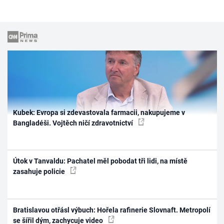
Kubek: Evropa si zdevastovala farmacii, nakupujeme v
Bangladéši. Vojtěch ničí zdravotnictví
Útok v Tanvaldu: Pachatel měl pobodat tři lidi, na místě
zasahuje policie
Bratislavou otřásl výbuch: Hořela rafinerie Slovnaft. Metropolí
se šířil dým, zachycuje video