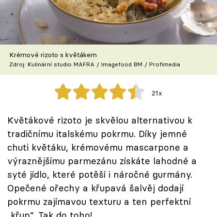
Škola vaření
Recepty z TV
Krémové rizoto s květákem
Speciál: Cuketa
Zdroj: Kulinární studio MAFRA / Imagefood BM / Profimedia
Těhotnej kuchař
21x
Sledujte prima+
Květákové rizoto je skvělou alternativou k
tradičnímu italskému pokrmu. Díky jemné
Přihlášení
chuti květáku, krémovému mascarpone a
výraznějšímu parmezánu získáte lahodné a
Sledujte nás
syté jídlo, které potěší i náročné gurmány.
Opečené ořechy a křupavá šalvěj dodají
pokrmu zajímavou texturu a ten perfektní
„křup“. Tak do toho!