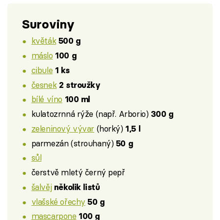
Suroviny
květák
500 g
máslo
100 g
cibule
1 ks
česnek
2 stroužky
bílé víno
100 ml
kulatozrnná rýže (např. Arborio)
300 g
zeleninový vývar
(horký)
1,5 l
parmezán (strouhaný)
50 g
sůl
čerstvě mletý černý pepř
šalvěj
několik listů
vlašské ořechy
50 g
mascarpone
100 g