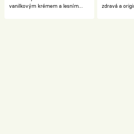
vanilkovým krémem a lesním
zdravá a origi
ovocem podle Bread Society
klasiky