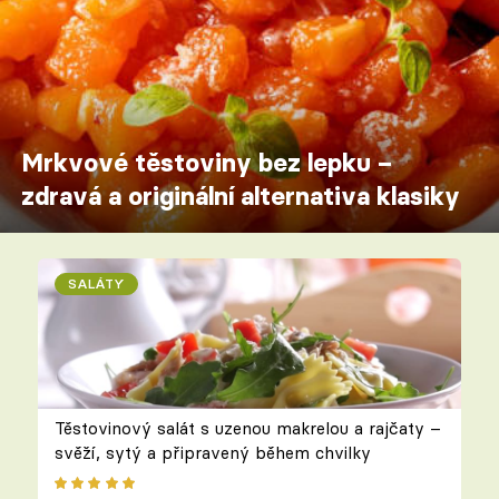
Mrkvové těstoviny bez lepku –
zdravá a originální alternativa klasiky
SALÁTY
Těstovinový salát s uzenou makrelou a rajčaty –
svěží, sytý a připravený během chvilky