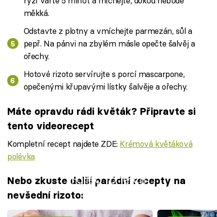
rýží vařte 5 minut a míchejte, dokud nebude
měkká.
Odstavte z plotny a vmíchejte parmezán, sůl a
pepř. Na pánvi na zbylém másle opečte šalvěj a
ořechy.
Hotové rizoto servírujte s porcí mascarpone,
opečenými křupavými lístky šalvěje a ořechy.
Máte opravdu rádi květák? Připravte si
tento videorecept
Kompletní recept najdete ZDE:
Krémová květáková
polévka
Failed to fetch
Nebo zkuste další parádní recepty na
nevšední rizoto: