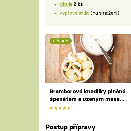
cibule
2 ks
vepřové sádlo
(na smažení)
PŘÍLOHY
Bramborové knedlíky plněné
špenátem a uzeným masem
s křenovou omáčkou
Postup přípravy