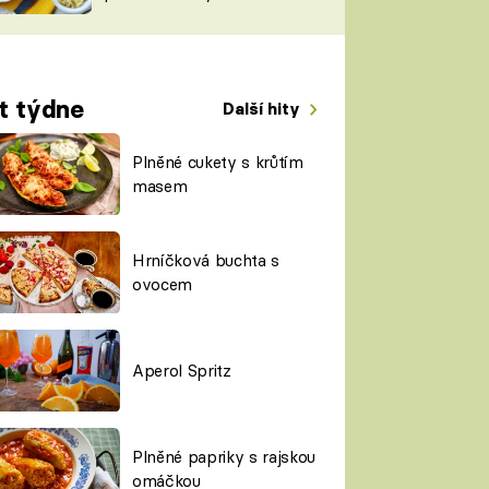
TORKY
ESH
t týdne
Další hity
Plněné cukety s krůtím
masem
Hrníčková buchta s
ovocem
Aperol Spritz
Plněné papriky s rajskou
omáčkou