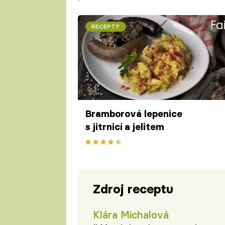
Fa
RECEPTY
Bramborová lepenice
s jitrnicí a jelitem
Zdroj receptu
Klára Michalová