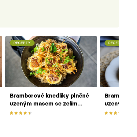
RECEPTY
RECEPTY
Bramborové knedlíky plněné
Bramborové
uzeným masem se zelím
uzeným m
a křupavou cibulkou