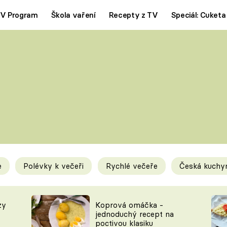
V Program
Škola vaření
Recepty z TV
Speciál: Cuketa
Polévky
Saláty
ČESKÁ KLASIKA
TĚSTOVIN
SILNÉ VÝVARY
SLADKÉ
KRÉMOVÉ
BEZMASÁ J
e
Polévky k večeři
Rychlé večeře
Česká kuchy
y
Tipy a triky
Novink
zy
Koprová omáčka -
jednoduchý recept na
poctivou klasiku
KAM ZA JÍDLEM
BLOG