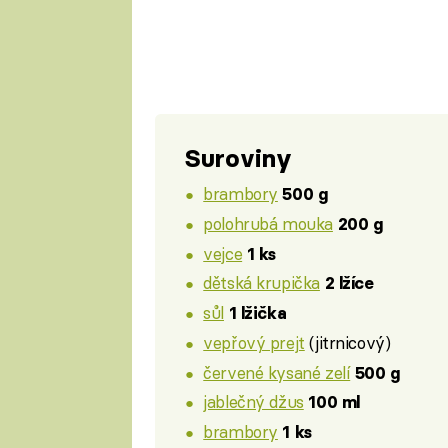
Suroviny
brambory
500 g
polohrubá mouka
200 g
vejce
1 ks
dětská krupička
2 lžíce
sůl
1 lžička
vepřový prejt
(jitrnicový)
červené kysané zelí
500 g
jablečný džus
100 ml
brambory
1 ks