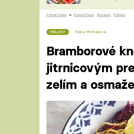
nepotřebujete troubu
ZDENĚK
ČESKO NA TALÍŘI
POHLREICH
Prima Fresh
■
Prima Fresh
Recepty
Přílohy
KAROLÍNA,
JAROSLAV SAPÍK
DOMÁCÍ
Klára Michalová
PŘÍLOHY
KUCHAŘKA
KAROLÍNA
KAMBERSKÁ
Bramborové kn
jitrnicovým pr
zelím a osmaže