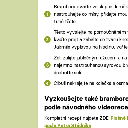
Brambory uvařte ve slupce doměkka
nastrouhejte do mísy, přidejte mouk
tuhé těsto.
Těsto vyválejte na pomoučněném vá
klaďte prejt a zabalte do tvaru kne
Jakmile vyplavou na hladinu, vařte 
Zelí zalijte jablečným džusem a na
najemno nastrouhanou syrovou bra
dochuťte solí.
Cibuli nakrájejte na kolečka a osma
Vyzkoušejte také brambor
podle návodného videorec
Kompletní recept najdete ZDE:
Plněné
podle Petra Stádníka