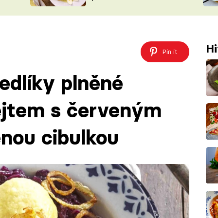
ŠÉFREDAK
VYCHYTÁVKY
SOUTĚŽ FR
NA NÁKUPECH
ČASOPIS
Hi
Pin it
edlíky plněné
ejtem s červeným
nou cibulkou