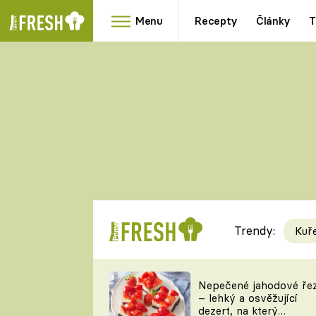
Menu
Recepty
Články
T
Oblíbené
Přílohy
recepty
HRANOLKY
HOUBY
KNEDLÍKY
DÝNĚ
KAŠE
RYCHLOVKY
Trendy:
Kuř
Populární
Videorecept
Nepečené jahodové ře
– lehký a osvěžující
kuchaři
dezert, na který
TEĎ VAŘÍ ŠÉF!