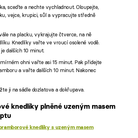
, sceďte a nechte vychladnout. Oloupejte,
u, vejce, krupici, sůl a vypracujte středně
le na placku, vykrajujte čtverce, na ně
dlíku. Knedlíky vařte ve vroucí osolené vodě.
je dalších 10 minut.
 mírném ohni vařte asi 15 minut. Pak přidejte
mboru a vařte dalších 10 minut. Nakonec
žte ji na sádle dozlatova a dokřupava.
ové knedlíky plněné uzeným masem
eptu
 bramborové knedlíky s uzeným masem