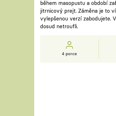
během masopustu a období zab
jitrnicový prejt. Záměna je to 
vylepšenou verzí zabodujete. Věř
dosud netroufli.
4 porce