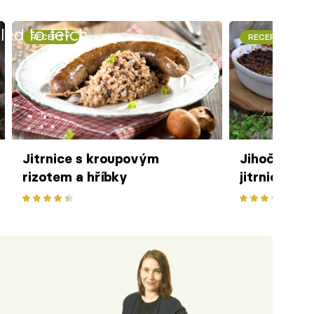
iled to fetch
RECEPTY
RECEPTY
Jitrnice s kroupovým
Jihočeská l
rizotem a hříbky
jitrnicovým