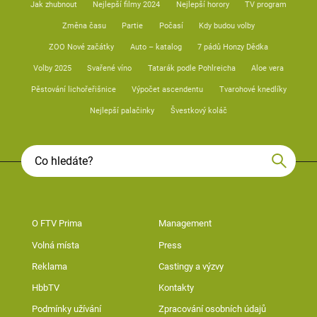
Jak zhubnout
Nejlepší filmy 2024
Nejlepší horory
TV program
Změna času
Partie
Počasí
Kdy budou volby
ZOO Nové začátky
Auto – katalog
7 pádů Honzy Dědka
Volby 2025
Svařené víno
Tatarák podle Pohlreicha
Aloe vera
Pěstování lichořeřišnice
Výpočet ascendentu
Tvarohové knedlíky
Nejlepší palačinky
Švestkový koláč
O FTV Prima
Management
Volná místa
Press
Reklama
Castingy a výzvy
HbbTV
Kontakty
Podmínky užívání
Zpracování osobních údajů