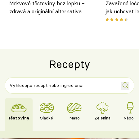
Mrkvové těstoviny bez lepku –
Zavařené lečo
zdravá a originální alternativa
jak uchovat l
klasiky
Recepty
Těstoviny
Sladké
Maso
Zelenina
Nápoje