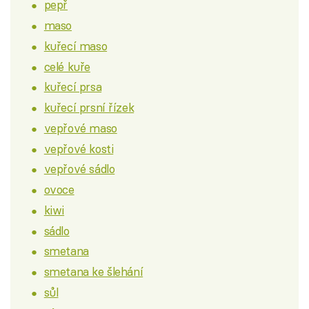
pepř
maso
kuřecí maso
celé kuře
kuřecí prsa
kuřecí prsní řízek
vepřové maso
vepřové kosti
vepřové sádlo
ovoce
kiwi
sádlo
smetana
smetana ke šlehání
sůl