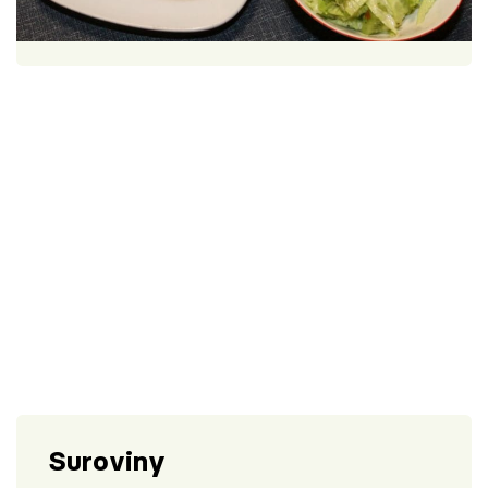
Škola vaření
1 porce
30 minut
Recepty z TV
Speciál: Cuketa
Těhotnej kuchař
Sledujte prima+
Přihlášení
Sledujte nás
Suroviny