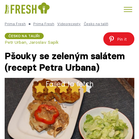
Prima Fresh
■
Prima Fresh
Videorecepty
Česko na talíři
Kuře
Polévky k večeři
Rychlé večeře
Trendy:
ČESKO NA TALÍŘI
Pin it
Petr Urban
,
Jaroslav Sapík
Česká kuchyně
Čokoláda
Pšouky se zeleným salátem
(recept Petra Urbana)
Failed to fetch
Témata
30x
Recepty
Pšouky se zeleným salátem (recept Petra
Články
Urbana)
TV Program