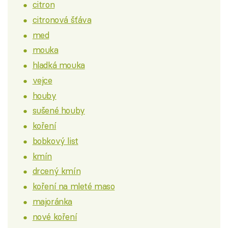
citron
citronová šťáva
med
mouka
hladká mouka
vejce
houby
sušené houby
koření
bobkový list
kmín
drcený kmín
koření na mleté maso
majoránka
nové koření