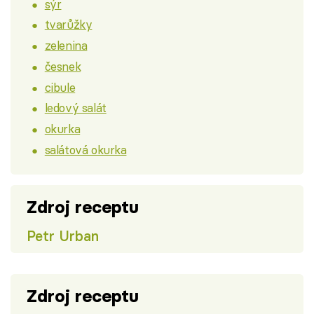
sýr
tvarůžky
zelenina
česnek
cibule
ledový salát
okurka
salátová okurka
Zdroj receptu
Petr Urban
Zdroj receptu