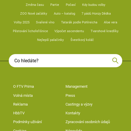
Změna času
Partie
Počasí
Kdy budou volby
ZOO Nové začátky
Auto – katalog
7 pádů Honzy Dědka
Volby 2025
Svařené víno
Tatarák podle Pohlreicha
Aloe vera
Pěstování lichořeřišnice
Výpočet ascendentu
Tvarohové knedlíky
Nejlepší palačinky
Švestkový koláč
O FTV Prima
Management
Volná místa
Press
Reklama
Castingy a výzvy
HbbTV
Kontakty
Podmínky užívání
Zpracování osobních údajů
Cookies
Nápověda