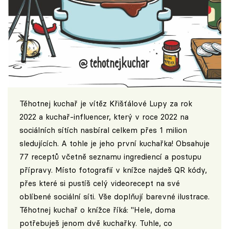
Těhotnej kuchař je vítěz Křišťálové Lupy za rok
2022 a kuchař-influencer, který v roce 2022 na
sociálních sítích nasbíral celkem přes 1 milion
sledujících. A tohle je jeho první kuchařka! Obsahuje
77 receptů včetně seznamu ingrediencí a postupu
přípravy. Místo fotografií v knížce najdeš QR kódy,
přes které si pustíš celý videorecept na své
oblíbené sociální síti. Vše doplňují barevné ilustrace.
Těhotnej kuchař o knížce říká: "Hele, doma
potřebuješ jenom dvě kuchařky. Tuhle, co