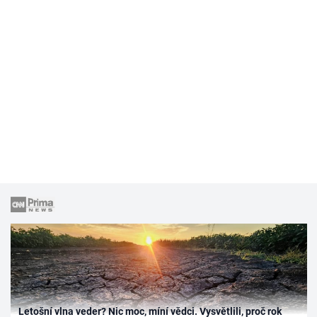
Letošní vlna veder? Nic moc, míní vědci. Vysvětlili, proč rok