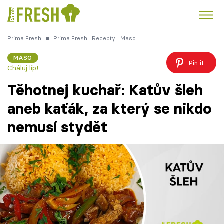
Prima Fresh
■
Prima Fresh
Recepty
Maso
Kuře
Polévky k večeři
Rychlé večeře
Trendy:
MASO
Pin it
Cháluj líp!
Česká kuchyně
Čokoláda
Těhotnej kuchař: Katův šleh
aneb kaťák, za který se nikdo
nemusí stydět
Témata
Recepty
Články
TV Program