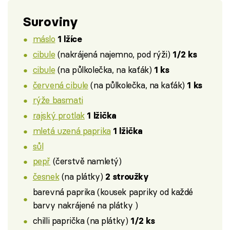
Suroviny
máslo
1 lžíce
cibule
(nakrájená najemno, pod rýži)
1/2 ks
cibule
(na půlkolečka, na kaťák)
1 ks
červená cibule
(na půlkolečka, na kaťák)
1 ks
rýže basmati
rajský protlak
1 lžička
mletá uzená paprika
1 lžička
sůl
pepř
(čerstvě namletý)
česnek
(na plátky)
2 stroužky
barevná paprika (kousek papriky od každé
barvy nakrájené na plátky )
chilli paprička (na plátky)
1/2 ks