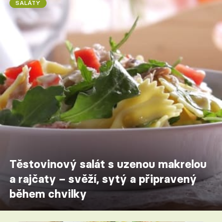
SALÁTY
Těstovinový salát s uzenou makrelou
a rajčaty – svěží, sytý a připravený
během chvilky