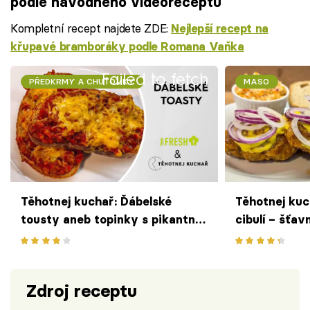
podle návodného videoreceptu
Kompletní recept najdete ZDE:
Nejlepší recept na
křupavé bramboráky podle Romana Vaňka
Failed to fetch
PŘEDKRMY A CHUŤOVKY
MASO
Těhotnej kuchař: Ďábelské
Těhotnej kuc
tousty aneb topinky s pikantní
cibulí – šťa
masovou směsí zapečené se
placičky s ho
sýrem
Zdroj receptu