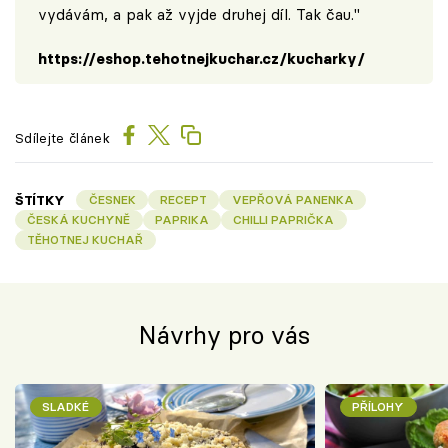
vydávám, a pak až vyjde druhej díl. Tak čau."
https://eshop.tehotnejkuchar.cz/kucharky/
Sdílejte článek
ŠTÍTKY
ČESNEK
RECEPT
VEPŘOVÁ PANENKA
ČESKÁ KUCHYNĚ
PAPRIKA
CHILLI PAPRIČKA
TĚHOTNEJ KUCHAŘ
Návrhy pro vás
SLADKÉ
PŘÍLOHY