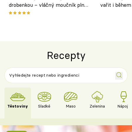
drobenkou – vláčný moučník plný
vařit i během
ovoce
Recepty
Těstoviny
Sladké
Maso
Zelenina
Nápoje