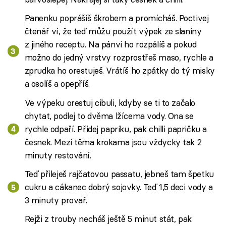
Panenku poprášíš škrobem a promícháš. Poctivej
čtenář ví, že teď můžu použít výpek ze slaniny
z jiného receptu. Na pánvi ho rozpálíš a pokud
možno do jedný vrstvy rozprostřeš maso, rychle a
zprudka ho orestuješ. Vrátíš ho zpátky do tý misky
a osolíš a opepříš.
Ve výpeku orestuj cibuli, kdyby se ti to začalo
chytat, podlej to dvěma lžícema vody. Ona se
rychle odpaří. Přidej papriku, pak chilli papričku a
česnek. Mezi těma krokama jsou vždycky tak 2
minuty restování.
Teď přileješ rajčatovou passatu, jebneš tam špetku
cukru a cákanec dobrý sojovky. Teď 1,5 deci vody a
3 minuty provař.
Rejži z trouby necháš ještě 5 minut stát, pak