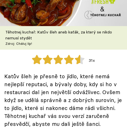
Škola vaření
Recepty z TV
Těhotnej kuchař: Katův šleh aneb kaťák, za který se nikdo
Speciál: Cuketa
nemusí stydět
Zdroj: Cháluj líp!
Těhotnej kuchař
31x
Sledujte prima+
Katův šleh je přesně to jídlo, které nemá
Přihlášení
nejlepší reputaci, a bývaly doby, kdy si ho v
restauraci dal jen největší odvážlivec. Ovšem
když se udělá správně a z dobrých surovin, je
Sledujte nás
to jídlo, které si nakonec dáme rádi všichni.
Těhotnej kuchař vás svou verzí zaručeně
přesvědčí, abyste mu dali ještě šanci.