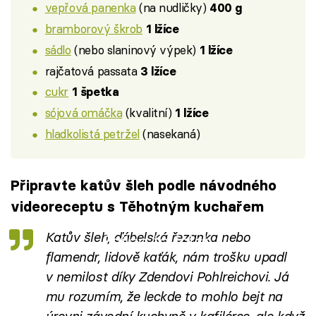
vepřová panenka
(na nudličky)
400 g
bramborový škrob
1 lžíce
sádlo
(nebo slaninový výpek)
1 lžíce
rajčatová passata
3 lžíce
cukr
1 špetka
sójová omáčka
(kvalitní)
1 lžíce
hladkolistá petržel
(nasekaná)
Připravte katův šleh podle návodného
videoreceptu s Těhotným kuchařem
Katův šleh, ďábelská řezanka nebo
Failed to fetch
flamendr, lidově kaťák, nám trošku upadl
v nemilost díky Zdendovi Pohlreichovi. Já
mu rozumím, že leckde to mohlo bejt na