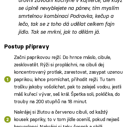
úrovni závodní kuchyně v kafilérce, ale když
se úplně nevyblejete na pánev, tím myslím
smrtelnou kombinaci Podravka, kečup a
lečo, tak se z toho dá udělat celkem fajn
jídlo. Tak se mrkni, jak to dělám já.
Postup přípravy
Začni paprikovou rejží. Do hrnce máslo, cibule,
zesklovatět. Rýži si propláchni, na cibuli dej
koncentrovaný protlak, zarestovat, zasypat uzenou
paprikou, lehce promíchat, přihodit rejži. Tu tam
trošku jakoby vošolichat, pak to zaleješ vodou, jestli
máš kuřecí vývar, seš král. Špetka soli, poklička, do
trouby na 200 stupňů na 18 minut.
Nakrájej si žlutou a červenou cibuli, od každý
kousek papriky, to v tom jídle oceníš, pokud nejseš
barvoslepej. Nakrájej si taky česnek a chilli.