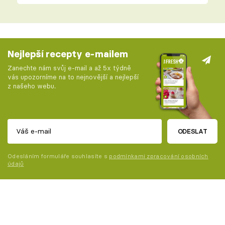
Nejlepší recepty e-mailem
Zanechte nám svůj e-mail a až 5x týdně
vás upozorníme na to nejnovější a nejlepší
z našeho webu.
ODESLAT
Odesláním formuláře souhlasíte s
podmínkami zpracování osobních
údajů