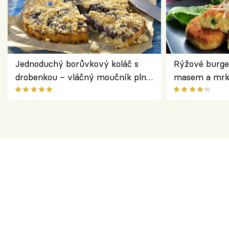
Jednoduchý borůvkový koláč s
Rýžové burge
drobenkou – vláčný moučník plný
masem a mrk
ovoce
salátem – leh