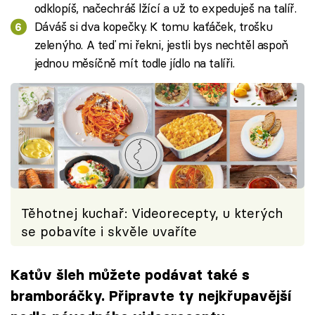
odklopíš, načechráš lžící a už to expeduješ na talíř.
Dáváš si dva kopečky. K tomu kaťáček, trošku
zelenýho. A teď mi řekni, jestli bys nechtěl aspoň
jednou měsíčně mít todle jídlo na talíři.
Těhotnej kuchař: Videorecepty, u kterých
se pobavíte i skvěle uvaříte
Katův šleh můžete podávat také s
bramboráčky. Připravte ty nejkřupavější