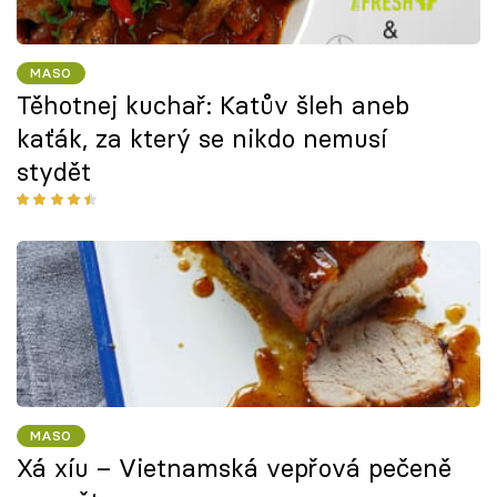
MASO
Těhotnej kuchař: Katův šleh aneb
kaťák, za který se nikdo nemusí
stydět
MASO
Xá xíu – Vietnamská vepřová pečeně