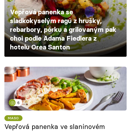
Škola vaření
Vepřová panenka se
sladkokyselým ragú z hrušky,
Recepty z TV
rebarbory, pórku a grilovaným pak
Speciál: Cuketa
choi podle Adama Fiedlera z
hotelu Orea Santon
Těhotnej kuchař
Sledujte prima+
Přihlášení
6
Sledujte nás
MASO
Vepřová panenka ve slaninovém