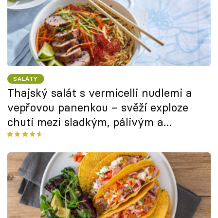
SALÁTY
Thajský salát s vermicelli nudlemi a
vepřovou panenkou – svěží exploze
chutí mezi sladkým, pálivým a
citrusovým tónem