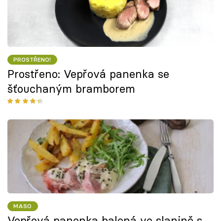
PROSTŘENO!
Prostřeno: Vepřová panenka se
šťouchaným bramborem
MASO
Vepřová panenka balená ve slanině s