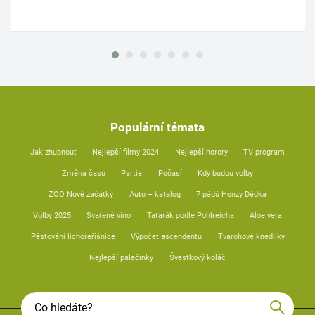
Populární témata
Jak zhubnout
Nejlepší filmy 2024
Nejlepší horory
TV program
Změna času
Partie
Počasí
Kdy budou volby
ZOO Nové začátky
Auto – katalog
7 pádů Honzy Dědka
Volby 2025
Svařené víno
Tatarák podle Pohlreicha
Aloe vera
Pěstování lichořeřišnice
Výpočet ascendentu
Tvarohové knedlíky
Nejlepší palačinky
Švestkový koláč