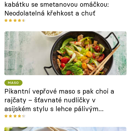
kabátku se smetanovou omáčkou:
Neodolatelná křehkost a chuť
MASO
Pikantní vepřové maso s pak choi a
rajčaty – šťavnaté nudličky v
asijském stylu s lehce pálivým
nádechem