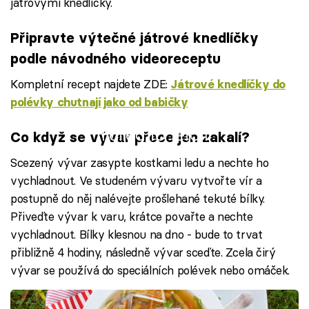
játrovými knedlíčky.
Připravte výtečné játrové knedlíčky
podle návodného videoreceptu
Kompletní recept najdete ZDE:
Játrové knedlíčky do
polévky chutnají jako od babičky
Failed to fetch
Co když se vývar přece jen zakalí?
Scezený vývar zasypte kostkami ledu a nechte ho
vychladnout. Ve studeném vývaru vytvořte vír a
postupně do něj nalévejte prošlehané tekuté bílky.
Přiveďte vývar k varu, krátce povařte a nechte
vychladnout. Bílky klesnou na dno - bude to trvat
přibližně 4 hodiny, následně vývar sceďte. Zcela čirý
vývar se používá do speciálních polévek nebo omáček.