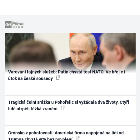
Varování tajných služeb: Putin chystá test NATO. Ve hře je i
útok na české sousedy
Tragická čelní srážka u Pohořelic si vyžádala dva životy. Čtyři
lidé utrpěli těžká zranění
Grónsko v pohotovosti: Americká firma napojená na lidi od
Trumpa chystá vrty bez povolení