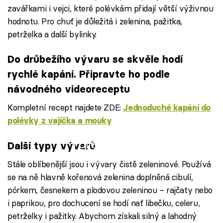
zavářkami i vejci, které polévkám přidají větší výživnou
hodnotu. Pro chuť je důležitá i zelenina, pažitka,
petrželka a další bylinky.
Do drůbežího vývaru se skvěle hodí
rychlé kapání. Připravte ho podle
návodného videoreceptu
Kompletní recept najdete ZDE:
Jednoduché kapání do
polévky z vajíčka a mouky
Failed to fetch
Další typy vývarů
Stále oblíbenější jsou i vývary čistě zeleninové. Používá
se na ně hlavně kořenová zelenina doplněná cibulí,
pórkem, česnekem a plodovou zeleninou – rajčaty nebo
i paprikou, pro dochucení se hodí nať libečku, celeru,
petrželky i pažitky. Abychom získali silný a lahodný