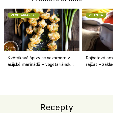
VEGETARIÁNSKÉ
ZELENINA
Květákové špízy se sezamem v
Rajčatová om
asijské marinádě – vegetariánská
rajčat – zákla
chuťovka z grilu
Recepty