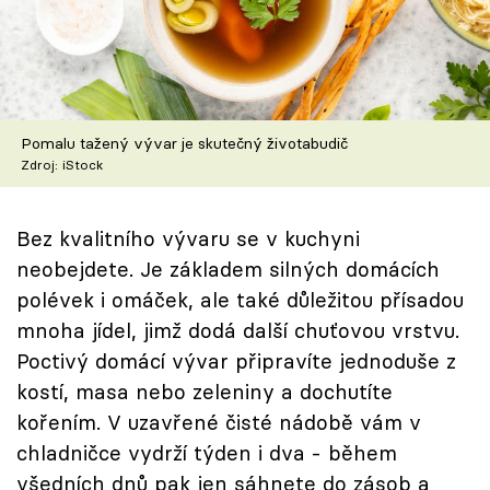
Škola vaření
Recepty z TV
Speciál: Cuketa
Pomalu tažený vývar je skutečný životabudič
Zdroj: iStock
Těhotnej kuchař
Sledujte prima+
Bez kvalitního vývaru se v kuchyni
neobejdete. Je základem silných domácích
polévek i omáček, ale také důležitou přísadou
Přihlášení
mnoha jídel, jimž dodá další chuťovou vrstvu.
Poctivý domácí vývar připravíte jednoduše z
Sledujte nás
kostí, masa nebo zeleniny a dochutíte
kořením. V uzavřené čisté nádobě vám v
chladničce vydrží týden i dva - během
všedních dnů pak jen sáhnete do zásob a