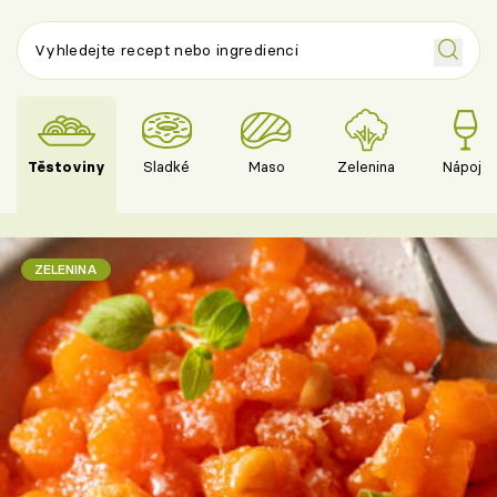
Těstoviny
Sladké
Maso
Zelenina
Nápoje
ZELENINA