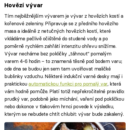
Hovězí vývar
Tím nejběžnějším vývarem je vývar z hovězích kostí a
kořenové zeleniny. Připravuje se z předního hovězího
masa a ideálně z netučných hovězích kostí, které
vkládáme pečlivě očištěné do studené vody a po
poměrně rychlém zahřátí intenzitu ohřevu snížíme.
Vývar necháme bez pokličky „táhnout“ pomalým
varem 4-6 hodin – to znamená těsně pod bodem varu;
ode dna se budou jen sem tam uvolňovat maličké
bublinky vzduchu. Některé indukční varné desky mají i
praktickou
automatickou funkci pro pomalý var
, která
vám hodně pomůže. Platí totiž nepřekročitelné pravidlo:
prudký var, podobně jako míchání, vaření pod pokličkou
nebo dokonce v tlakovém hrnci povede k výsledku,
kterým se nebudete chtít chlubit: vývar bude zakalený.