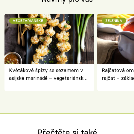
VEGETARIÁNSKÉ
ZELENINA
Květákové špízy se sezamem v
Rajčatová om
asijské marinádě – vegetariánská
rajčat – zákla
chuťovka z grilu
Přečtěte si také