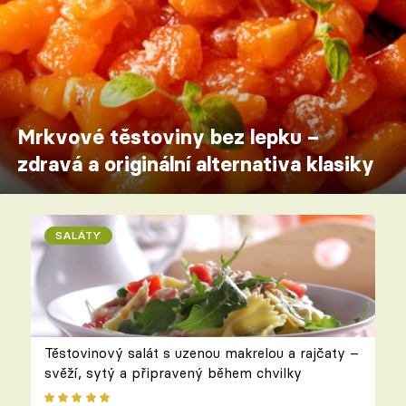
Mrkvové těstoviny bez lepku –
zdravá a originální alternativa klasiky
SALÁTY
Těstovinový salát s uzenou makrelou a rajčaty –
svěží, sytý a připravený během chvilky