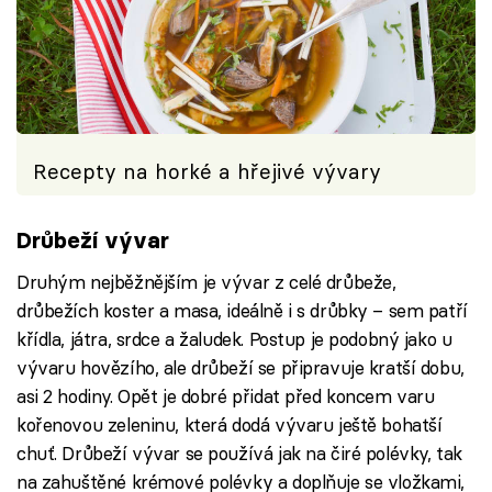
Recepty na horké a hřejivé vývary
Drůbeží vývar
Druhým nejběžnějším je vývar z celé drůbeže,
drůbežích koster a masa, ideálně i s drůbky – sem patří
křídla, játra, srdce a žaludek. Postup je podobný jako u
vývaru hovězího, ale drůbeží se připravuje kratší dobu,
asi 2 hodiny. Opět je dobré přidat před koncem varu
kořenovou zeleninu, která dodá vývaru ještě bohatší
chuť. Drůbeží vývar se používá jak na čiré polévky, tak
na zahuštěné krémové polévky a doplňuje se vložkami,