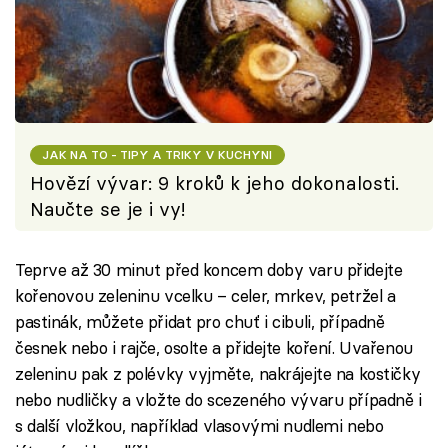
JAK NA TO - TIPY A TRIKY V KUCHYNI
Hovězí vývar: 9 kroků k jeho dokonalosti.
Naučte se je i vy!
Teprve až 30 minut před koncem doby varu přidejte
kořenovou zeleninu vcelku – celer, mrkev, petržel a
pastinák, můžete přidat pro chuť i cibuli, případně
česnek nebo i rajče, osolte a přidejte koření. Uvařenou
zeleninu pak z polévky vyjměte, nakrájejte na kostičky
nebo nudličky a vložte do scezeného vývaru případně i
s další vložkou, například vlasovými nudlemi nebo