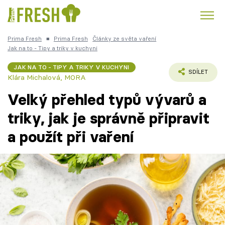
Prima Fresh
■
Prima Fresh
Články ze světa vaření
Kuře
Polévky k večeři
Rychlé večeře
Jak na to - Tipy a triky v kuchyni
Trendy:
JAK NA TO - TIPY A TRIKY V KUCHYNI
Česká kuchyně
Čokoláda
SDÍLET
Klára Michalová
,
MORA
Velký přehled typů vývarů a
triky, jak je správně připravit
a použít při vaření
Témata
Recepty
Články
TV Program