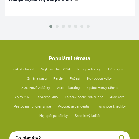
Populární témata
Jak zhubnout
Nejlepší filmy 2024
Nejlepší horory
TV program
Změna času
Partie
Počasí
Kdy budou volby
ZOO Nové začátky
Auto – katalog
7 pádů Honzy Dědka
Volby 2025
Svařené víno
Tatarák podle Pohlreicha
Aloe vera
Pěstování lichořeřišnice
Výpočet ascendentu
Tvarohové knedlíky
Nejlepší palačinky
Švestkový koláč